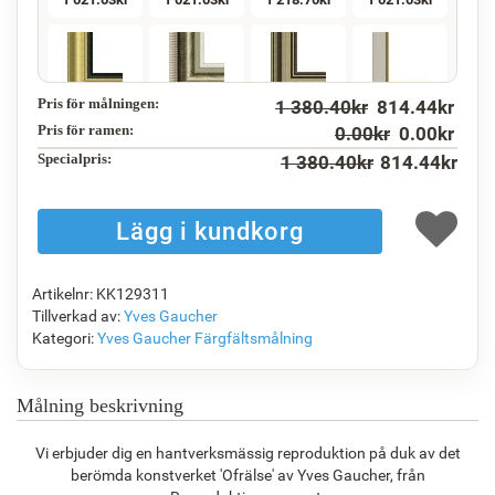
Pris för målningen:
1 380.40
kr
814.44
kr
F5130-234
F7547-220
F5429-258
F3013-236
1 472.50
kr
1 218.70
kr
1 472.50
kr
1 084.60
kr
Pris för ramen:
0.00
kr
0.00
kr
Specialpris:
1 380.40
kr
814.44
kr
F1823-204
F8645-298
F6537-236
F7034-298
1 148.63
kr
1 914.35
kr
1 015.58
kr
1 423.44
kr
Artikelnr: KK129311
Tillverkad av:
Yves Gaucher
Kategori:
Yves Gaucher
Färgfältsmålning
F7034-296
F6731-224
F6731-226
F4827-234
1 423.44
kr
1 423.44
kr
1 423.44
kr
1 349.66
kr
Målning beskrivning
Vi erbjuder dig en hantverksmässig reproduktion på duk av det
berömda konstverket 'Ofrälse' av Yves Gaucher, från
F8645-296
F4613-236
F5130-204
F6035-220