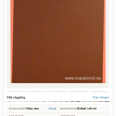
Välj väggfärg
Fler färger
Utan ram
Rullad i ett rör
Detalj
RAMNUMMER:
BESKRIVNING: