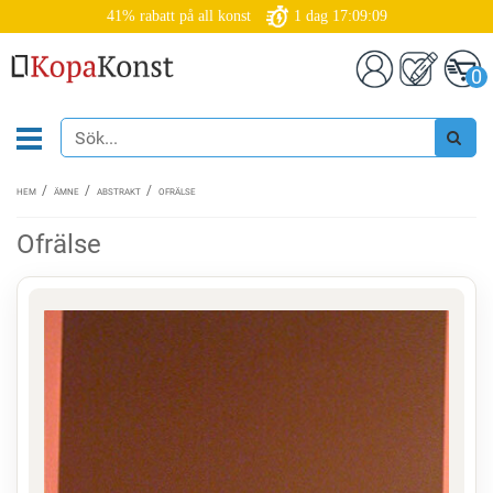
41% rabatt på all konst
1
dag
17:09:08
0
HEM
ÄMNE
ABSTRAKT
OFRÄLSE
Ofrälse