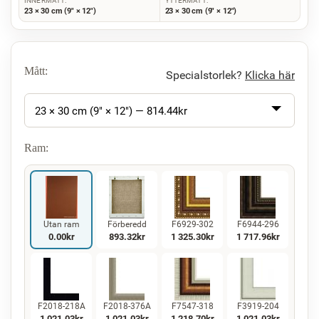
INNERMÅTT:
YTTERMÅTT:
23 × 30 cm (9" × 12")
23 × 30 cm (9" × 12")
Mått:
Specialstorlek?
Klicka här
23 × 30 cm (9" × 12") —
814.44
kr
Ram:
Utan ram
Förberedd
F6929-302
F6944-296
0.00
kr
893.32
kr
1 325.30
kr
1 717.96
kr
F2018-218A
F2018-376A
F7547-318
F3919-204
1 021.03
kr
1 021.03
kr
1 218.70
kr
1 021.03
kr