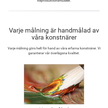
Reproduktionsmuseet.
1 320.20
kr
1 025.32
kr
1 478.30
kr
1 330.75
kr
F2833-204
Varje målning är handmålad av
1 217.30
kr
våra konstnärer
Varje målning görs helt för hand av våra erfarna konstnärer. Vi
garanterar vår överlägsna kvalitet.