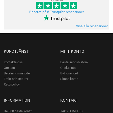
Baserat på 6 Trustpilot-recensioner
Visa alla recensioner
KUNDTJÄNST
MITT KONTO
Kontakta oss
Beställningshistorik
Om oss
Önskelista
Betalningsmetoder
Byt lösenord
Frakt och Returer
Skapa konto
Returpolicy
INFORMATION
KONTAKT
De 500 bästa konst
TAOYI LIMITED