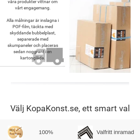
våra produkter vittnar om
vårt engagemang.
Alla målningar är inslagna i
POF-film, täckta med
skyddande bubbelplast,
separerade med
skumpaneler och placeras
sedan noggrant i en
kartonglåda.
Välj KopaKonst.se, ett smart val
100%
Valfritt inramad