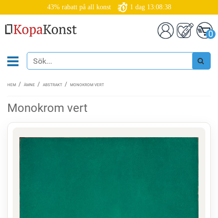
43% rabatt på all konst
1
dag
13:08:37
0
HEM
ÄMNE
ABSTRAKT
MONOKROM VERT
Monokrom vert