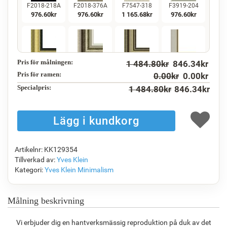
F2018-218A
F2018-376A
F7547-318
F3919-204
976.60
kr
976.60
kr
1 165.68
kr
976.60
kr
Pris för målningen:
1 484.80
kr
846.34
kr
F5130-234
F7547-220
F5429-258
F3013-236
1 408.47
kr
1 165.68
kr
1 408.47
kr
1 037.39
kr
Pris för ramen:
0.00
kr
0.00
kr
Specialpris:
1 484.80
kr
846.34
kr
F1823-204
F8645-298
F6537-236
F7034-298
1 098.64
kr
1 831.06
kr
971.38
kr
1 361.49
kr
Artikelnr: KK129354
Tillverkad av:
Yves Klein
Kategori:
Yves Klein
Minimalism
F7034-296
F6731-224
F6731-226
F4827-234
1 361.49
kr
1 361.49
kr
1 361.49
kr
1 290.96
kr
Målning beskrivning
Vi erbjuder dig en hantverksmässig reproduktion på duk av det