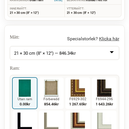
Utan ram
Rullad i ett rör
Detalj
RAMNUMMER:
BESKRIVNING:
INNERMÅTT:
YTTERMÅTT:
21 × 30 cm (8" × 12")
21 × 30 cm (8" × 12")
Mått:
Specialstorlek?
Klicka här
21 × 30 cm (8" × 12") —
846.34
kr
Ram:
Utan ram
Förberedd
F6929-302
F6944-296
0.00
kr
854.46
kr
1 267.65
kr
1 643.26
kr