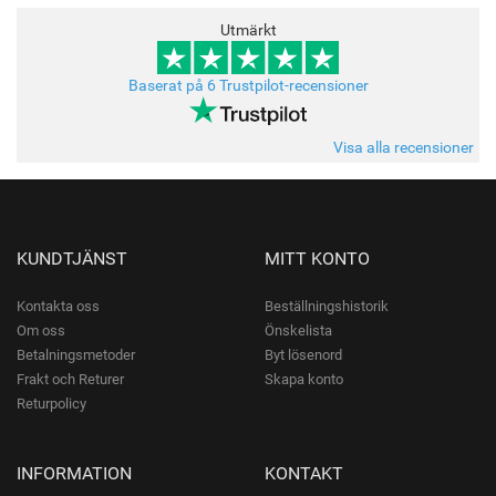
Utmärkt
Baserat på 6 Trustpilot-recensioner
Visa alla recensioner
KUNDTJÄNST
MITT KONTO
Kontakta oss
Beställningshistorik
Om oss
Önskelista
Betalningsmetoder
Byt lösenord
Frakt och Returer
Skapa konto
Returpolicy
INFORMATION
KONTAKT