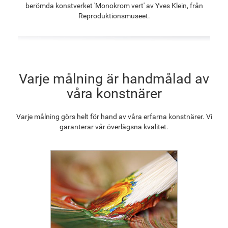
berömda konstverket 'Monokrom vert' av Yves Klein, från
F8645-296
F4613-236
F5130-204
F6035-220
Reproduktionsmuseet.
1 262.78
kr
980.78
kr
1 414.04
kr
1 272.87
kr
F2833-204
Varje målning är handmålad av
1 164.29
kr
våra konstnärer
Varje målning görs helt för hand av våra erfarna konstnärer. Vi
garanterar vår överlägsna kvalitet.