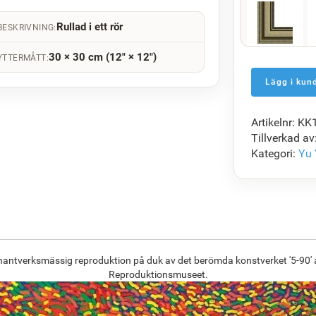
Rullad i ett rör
BESKRIVNING:
F5429-258
30 × 30 cm (12" × 12")
YTTERMÅTT:
1 521.80
kr
Artikelnr: K
F7034-298
Tillverkad av
1 471.11
kr
Kategori:
Yu
F8645-296
1 364.39
kr
n hantverksmässig reproduktion på duk av det berömda konstverket '5-90' 
Reproduktionsmuseet.