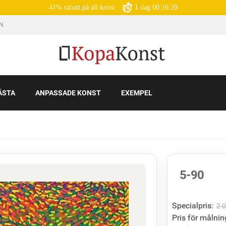
41% rabatt på all konst
1
dag
00:16:19
IN
ÄSTA
ANPASSADE KONST
EXEMPEL
5-90
Specialpris:
2 
Pris för målnin