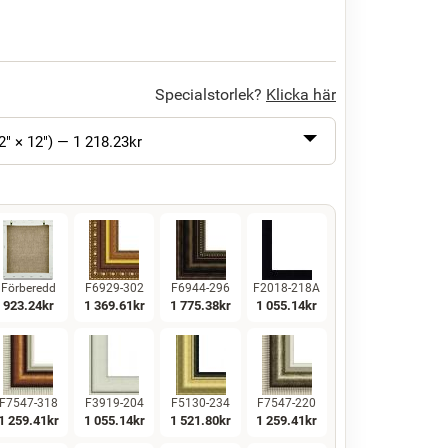
Specialstorlek?
Klicka här
2" × 12") —
1 218.23
kr
Förberedd
F6929-302
F6944-296
F2018-218A
923.24
kr
1 369.61
kr
1 775.38
kr
1 055.14
kr
F7547-318
F3919-204
F5130-234
F7547-220
1 259.41
kr
1 055.14
kr
1 521.80
kr
1 259.41
kr