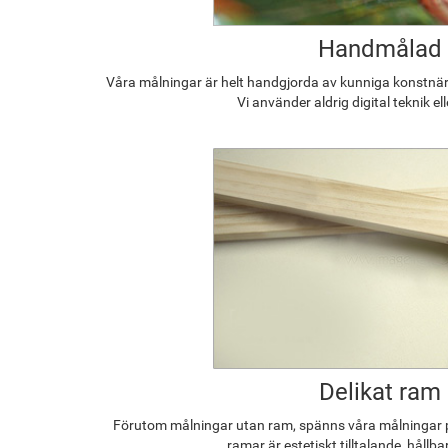
Handmålad
Våra målningar är helt handgjorda av kunniga konstnäre
Vi använder aldrig digital teknik el
Delikat ram
Förutom målningar utan ram, spänns våra målningar p
ramar är estetiskt tilltalande, hållba