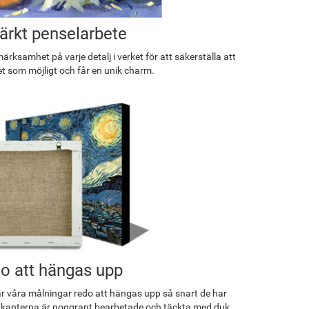
rkt penselarbete
rksamhet på varje detalj i verket för att säkerställa att
et som möjligt och får en unik charm.
o att hängas upp
r våra målningar redo att hängas upp så snart de har
 kanterna är noggrant bearbetade och täckta med duk.