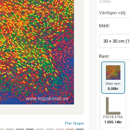
0.00
kr
Vänligen välj:
Mått:
30 × 30 cm (1
Ram:
Utan ram
0.00
kr
F2018-376A
1 055.14
kr
Fler färger