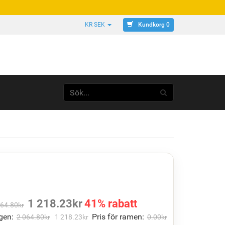
Kundkorg 0
KR SEK
1 218.23
kr
41% rabatt
064.80
kr
gen:
Pris för ramen:
2 064.80
kr
1 218.23
kr
0.00
kr