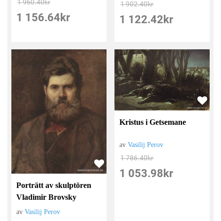
1 960.40
kr
1 902.40
kr
1 156.64
kr
1 122.42
kr
Kristus i Getsemane
av
Vasilij Perov
1 786.40
kr
1 053.98
kr
Porträtt av skulptören
Vladimir Brovsky
av
Vasilij Perov