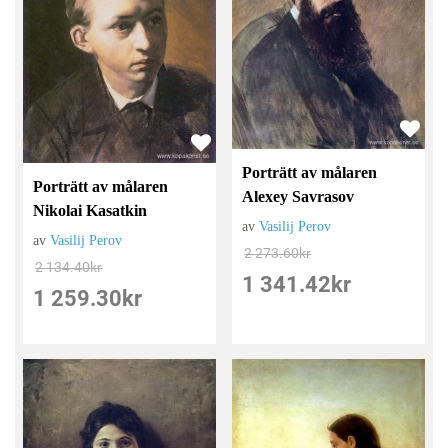
Porträtt av målaren
Porträtt av målaren
Alexey Savrasov
Nikolai Kasatkin
av
Vasilij Perov
av
Vasilij Perov
2 273.60
kr
2 134.40
kr
1 341.42
kr
1 259.30
kr