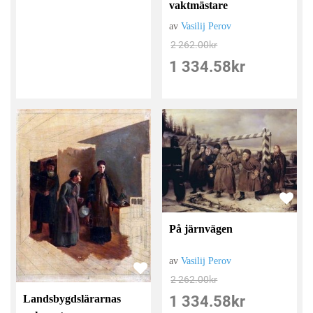
vaktmästare
av
Vasilij Perov
2 262.00
kr
1 334.58
kr
På järnvägen
av
Vasilij Perov
2 262.00
kr
1 334.58
kr
Landsbygdslärarnas