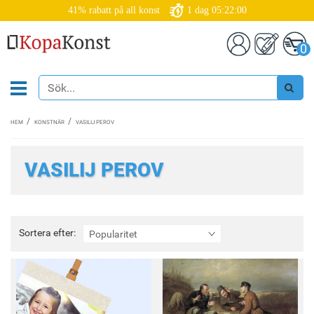
41% rabatt på all konst
1
dag
05:21:58
0
HEM
KONSTNÄR
VASILIJ PEROV
VASILIJ PEROV
Sortera
Sortera efter:
Popularitet
efter: