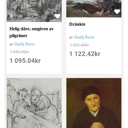
Dränkte
Helig dåre, omgiven av
pilgrimer
av
Vasilij Perov
av
Vasilij Perov
1 902.40
kr
1 856.00
kr
1 122.42
kr
1 095.04
kr