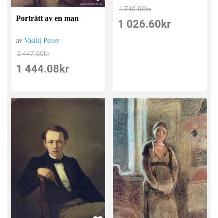
1 740.00
kr
Porträtt av en man
1 026.60
kr
av
Vasilij Perov
2 447.60
kr
1 444.08
kr