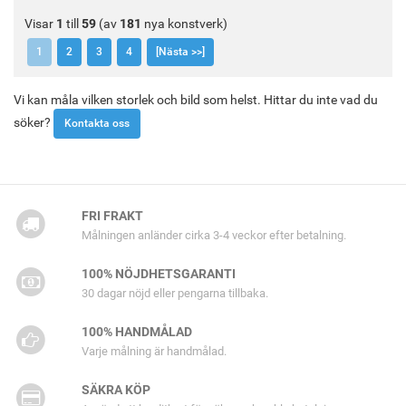
Visar
1
till
59
(av
181
nya konstverk)
1
2
3
4
[Nästa >>]
Vi kan måla vilken storlek och bild som helst. Hittar du inte vad du
söker?
Kontakta oss
FRI FRAKT
Målningen anländer cirka 3-4 veckor efter betalning.
100% NÖJDHETSGARANTI
30 dagar nöjd eller pengarna tillbaka.
100% HANDMÅLAD
Varje målning är handmålad.
SÄKRA KÖP