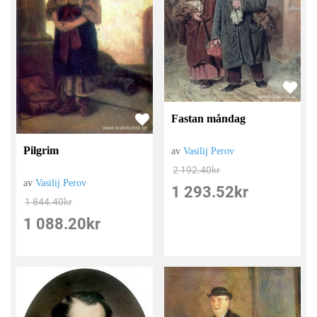
Fastan måndag
Pilgrim
av
Vasilij Perov
2 192.40
kr
av
Vasilij Perov
1 293.52
kr
1 844.40
kr
1 088.20
kr