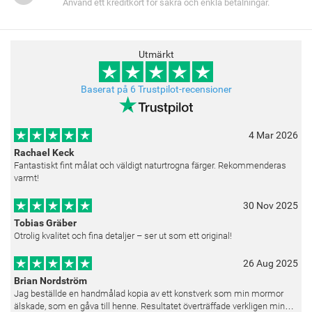
Använd ett kreditkort för säkra och enkla betalningar.
Utmärkt
Baserat på 6 Trustpilot-recensioner
4 Mar 2026
Rachael Keck
Fantastiskt fint målat och väldigt naturtrogna färger. Rekommenderas
varmt!
30 Nov 2025
Tobias Gräber
Otrolig kvalitet och fina detaljer – ser ut som ett original!
26 Aug 2025
Brian Nordström
Jag beställde en handmålad kopia av ett konstverk som min mormor
älskade, som en gåva till henne. Resultatet överträffade verkligen mina