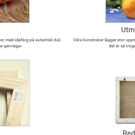
Utmä
r, med oljefärg på autentisk duk.
Våra konstnärer lägger stor uppmä
ler genvägar.
det är så trog
Red