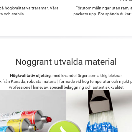
å högkvalitativa träramar. Våra
Förutom målningar utan ram, ä
ra och stabila.
packats upp. För spända dukar:
Noggrant utvalda material
Högkvalitativ oljefärg
, med levande färger som aldrig bleknar
k från Kanada, robusta material, formade vid hög temperatur och mjukt 
Professionell linneväv, speciell beläggning och autentisk kvalitet