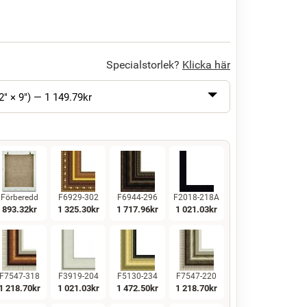
Specialstorlek?
Klicka här
2" × 9") —
1 149.79
kr
Förberedd
F6929-302
F6944-296
F2018-218A
893.32
kr
1 325.30
kr
1 717.96
kr
1 021.03
kr
F7547-318
F3919-204
F5130-234
F7547-220
1 218.70
kr
1 021.03
kr
1 472.50
kr
1 218.70
kr