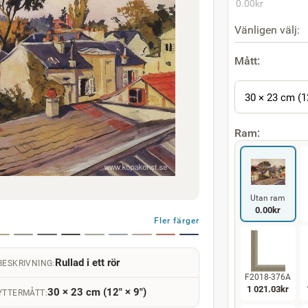
0.00
kr
Vänligen välj:
Mått:
30 × 23 cm (1
Ram:
Utan ram
0.00
kr
Fler färger
Rullad i ett rör
BESKRIVNING:
F2018-376A
1 021.03
kr
30 × 23 cm (12" × 9")
YTTERMÅTT: