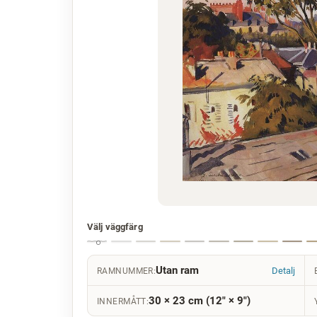
Välj väggfärg
Utan ram
Detalj
RAMNUMMER:
30 × 23 cm (12" × 9")
INNERMÅTT: