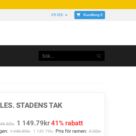
Kundkorg 0
KR SEK
LES. STADENS TAK
1 149.79
kr
41% rabatt
948.80
kr
gen:
Pris för ramen:
1 948.80
kr
1 149.79
kr
0.00
kr