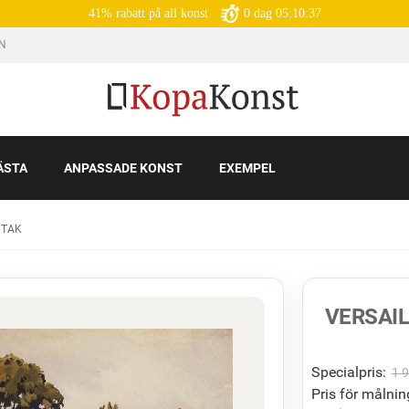
41% rabatt på all konst
0
dag
05:10:35
IN
ÄSTA
ANPASSADE KONST
EXEMPEL
S TAK
VERSAIL
Specialpris:
1 
Pris för målnin