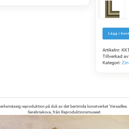
F5429-258
1 472.50
kr
Artikelnr: K
F7034-298
Tillverkad av
1 423.44
kr
Kategori:
Zin
F8645-296
1 320.20
kr
verksmässig reproduktion på duk av det berömda konstverket 'Versailles. 
Serebriakova, från Reproduktionsmuseet.