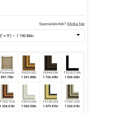
Specialstorlek?
Klicka här
2" × 9") —
1 190.86
kr
Förberedd
F6929-302
F6944-296
F2018-218A
897.72
kr
1 331.80
kr
1 726.43
kr
1 026.02
kr
F7547-318
F3919-204
F5130-234
F7547-220
1 224.61
kr
1 026.02
kr
1 479.81
kr
1 224.61
kr