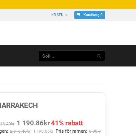
Kundkorg 0
KR SEK
 MARRAKECH
1 190.86
kr
41% rabatt
018.40
kr
gen:
Pris för ramen:
2 018.40
kr
1 190.86
kr
0.00
kr