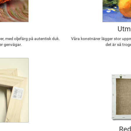
Utmä
r, med oljefärg på autentisk duk.
Våra konstnärer lägger stor uppmä
ler genvägar.
det är så trog
Red