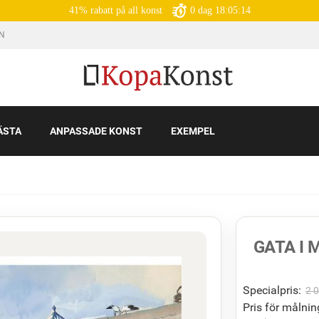
41% rabatt på all konst
0
dag
18:05:12
IN
ÄSTA
ANPASSADE KONST
EXEMPEL
GATA I
Specialpris:
2 
Pris för målnin