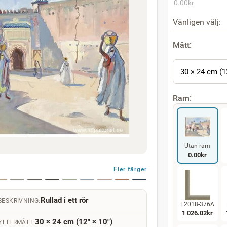
0.00
kr
Vänligen välj:
Mått:
30 × 24 cm (1
Ram:
Utan ram
0.00
kr
Fler färger
Rullad i ett rör
BESKRIVNING:
F2018-376A
1 026.02
kr
30 × 24 cm (12" × 10")
YTTERMÅTT: