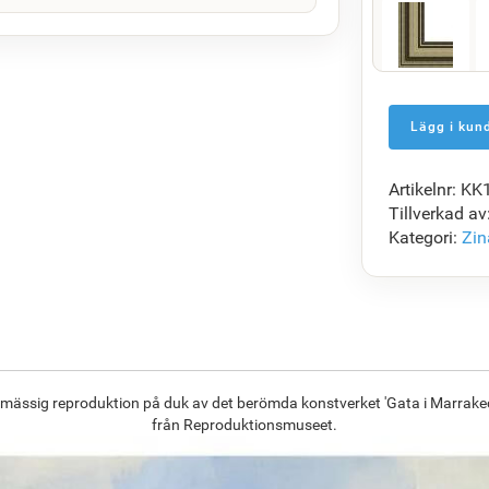
F5429-258
1 479.81
kr
Artikelnr: K
F7034-298
Tillverkad av
1 430.51
kr
Kategori:
Zin
F8645-296
1 326.69
kr
smässig reproduktion på duk av det berömda konstverket 'Gata i Marrakec
från Reproduktionsmuseet.