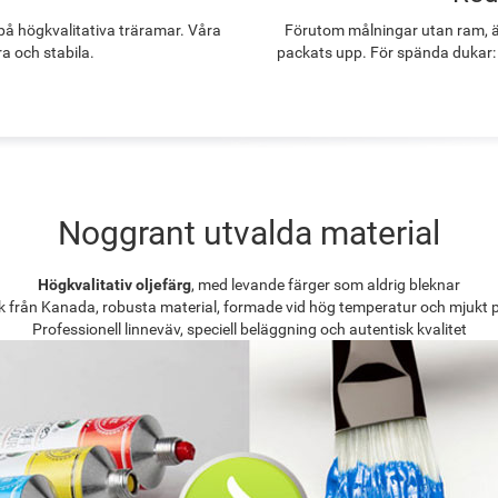
å högkvalitativa träramar. Våra
Förutom målningar utan ram, ä
ra och stabila.
packats upp. För spända dukar:
Noggrant utvalda material
Högkvalitativ oljefärg
, med levande färger som aldrig bleknar
k från Kanada, robusta material, formade vid hög temperatur och mjukt 
Professionell linneväv, speciell beläggning och autentisk kvalitet