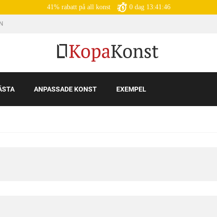
41% rabatt på all konst
0
dag
13:41:45
IN
ÄSTA
ANPASSADE KONST
EXEMPEL