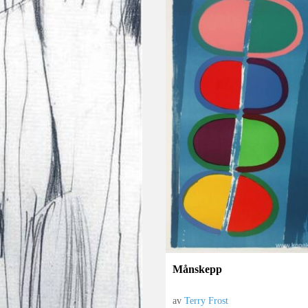
Månskepp
av
Terry Frost