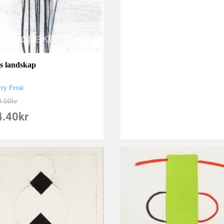
s landskap
rry Frost
0.00
kr
4.40
kr