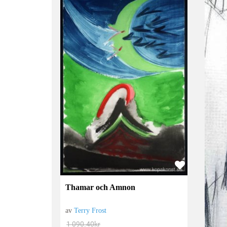
Thamar och Amnon
av
Terry Frost
1 090.40
kr