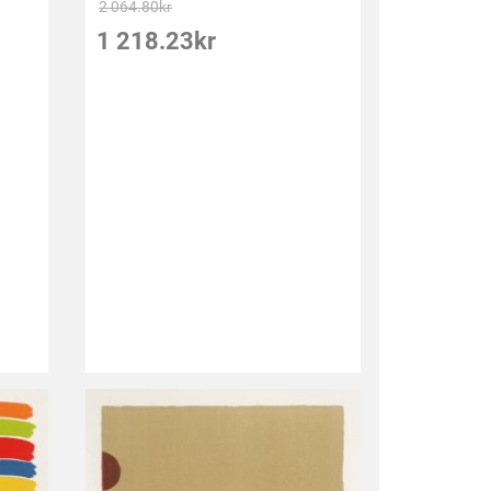
2 064.80
kr
1 218.23
kr