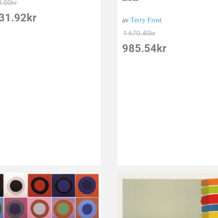
8.00
kr
31.92
kr
av
Terry Frost
1 670.40
kr
985.54
kr