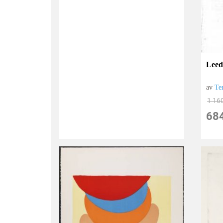
Leed
av
Te
1 16
68