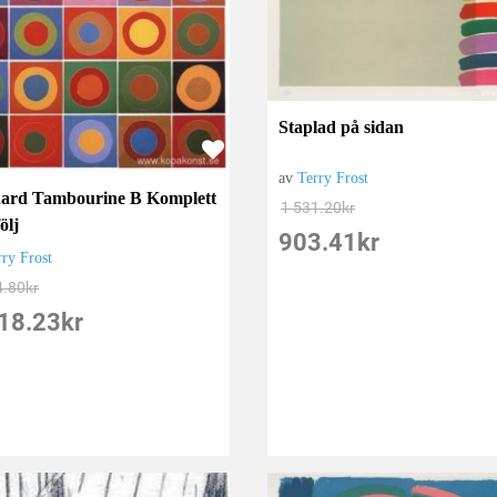
Staplad på sidan
av
Terry Frost
ard Tambourine B Komplett
1 531.20
kr
ölj
903.41
kr
rry Frost
4.80
kr
18.23
kr