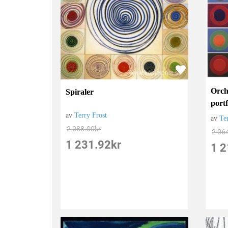
Orch
Spiraler
portf
av
Terry Frost
av
Te
2 088.00
kr
2 06
1 231.92
kr
1 2