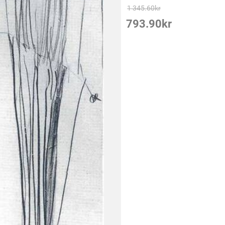
1 345.60
kr
793.90
kr