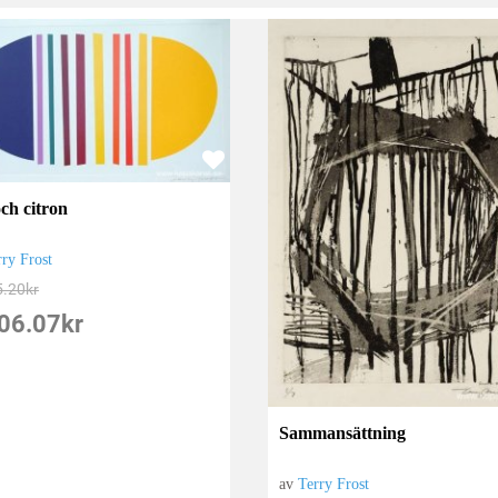
och citron
rry Frost
5.20
kr
06.07
kr
Sammansättning
av
Terry Frost