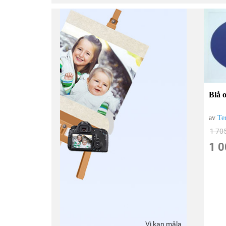
Blå 
av
Te
1 70
1 0
Vi kan måla