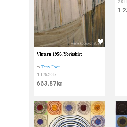
2 08
1 2
Vintern 1956, Yorkshire
av
Terry Frost
1 125.20
kr
663.87
kr