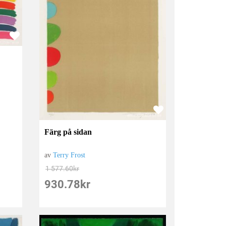
Färg på sidan
av
Terry Frost
1 577.60
kr
930.78
kr