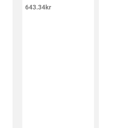
643.34
kr