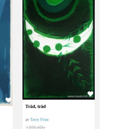
Träd, träd
av
Terry Frost
1 090.40
kr