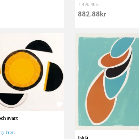
1 496.40
kr
882.88
kr
och svart
rry Frost
Isblå