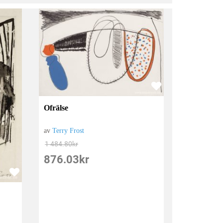
Ofrälse
av
Terry Frost
1 484.80
kr
876.03
kr