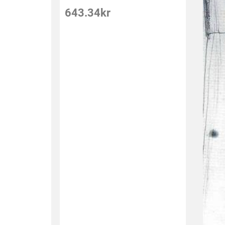
643.34
kr