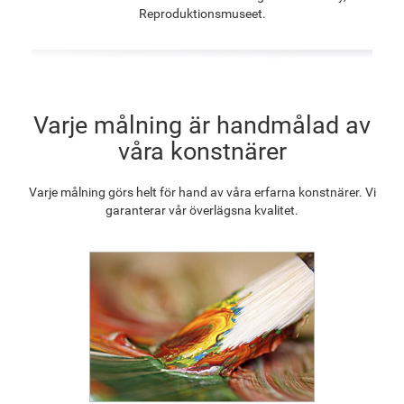
F8645-296
F4613-236
F5130-204
F6035-220
Reproduktionsmuseet.
1 286.90
kr
999.46
kr
1 440.95
kr
1 297.11
kr
F2833-204
Varje målning är handmålad av
1 186.56
kr
våra konstnärer
Varje målning görs helt för hand av våra erfarna konstnärer. Vi
garanterar vår överlägsna kvalitet.