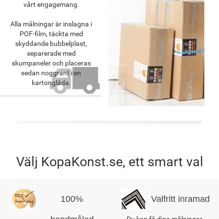
vårt engagemang.
Alla målningar är inslagna i
POF-film, täckta med
skyddande bubbelplast,
separerade med
skumpaneler och placeras
sedan noggrant i en
kartonglåda.
Välj KopaKonst.se, ett smart val
100%
Valfritt inramad
Du kan få dina målningar