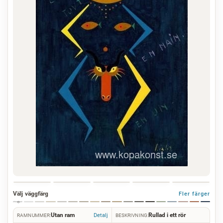
Välj väggfärg
Fler färger
Utan ram
Rullad i ett rör
Detalj
RAMNUMMER:
BESKRIVNING: