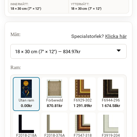
INNERMÅTT:
YTTERMÅTT:
18 × 30 cm (7" × 12")
18 × 30 cm (7" × 12")
Mått:
Specialstorlek?
Klicka här
18 × 30 cm (7" × 12") —
834.97
kr
Ram:
Utan ram
Förberedd
F6929-302
F6944-296
0.00
kr
870.81
kr
1 291.89
kr
1 674.58
kr
F2018-218A
F2018-376A
F7547-318
F3919-204