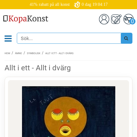
41% rabatt på all konst
0
dag
19:04:16
0
HEM
ÄMNE
SYMBOLISK
ALLT I ETT - ALLT I DVÄRG
Allt i ett - Allt i dvärg