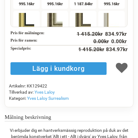
995.16
kr
995.16
kr
1 187.84
kr
995.16
kr
Pris för målningen:
1 415.20
kr
834.97
kr
F5130-234
F7547-220
F5429-258
F3013-236
1 435.38
kr
1 187.84
kr
1 435.38
kr
1 057.22
kr
Pris för ramen:
0.00
kr
0.00
kr
Specialpris:
1 415.20
kr
834.97
kr
F1823-204
F8645-298
F6537-236
F7034-298
1 119.63
kr
1 865.98
kr
989.94
kr
1 387.48
kr
Artikelnr: KK129422
Tillverkad av:
Yves Laloy
Kategori:
Yves Laloy
Surrealism
F7034-296
F6731-224
F6731-226
F4827-234
1 387.48
kr
1 387.48
kr
1 387.48
kr
1 315.56
kr
Målning beskrivning
Vi erbjuder dig en hantverksmässig reproduktion på duk av det
berömda konstverket 'Allt i ett - Allt i dvärg' av Yves Laloy, från