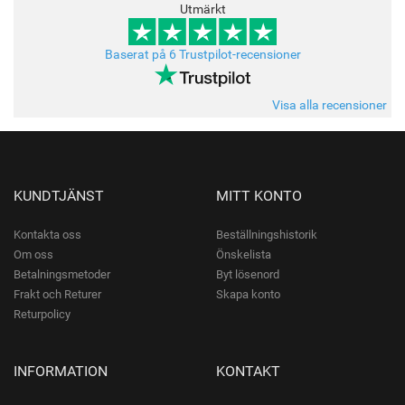
Utmärkt
Baserat på 6 Trustpilot-recensioner
Visa alla recensioner
KUNDTJÄNST
MITT KONTO
Kontakta oss
Beställningshistorik
Om oss
Önskelista
Betalningsmetoder
Byt lösenord
Frakt och Returer
Skapa konto
Returpolicy
INFORMATION
KONTAKT