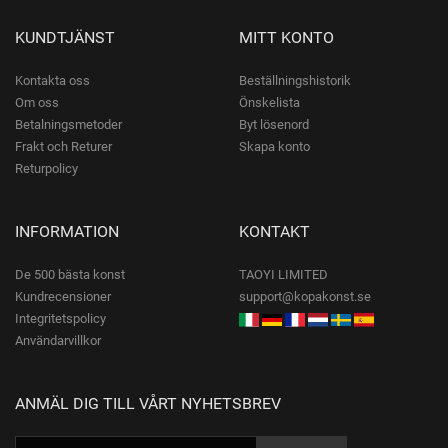
KUNDTJÄNST
MITT KONTO
Kontakta oss
Beställningshistorik
Om oss
Önskelista
Betalningsmetoder
Byt lösenord
Frakt och Returer
Skapa konto
Returpolicy
INFORMATION
KONTAKT
De 500 bästa konst
TAOYI LIMITED
Kundrecensioner
support@kopakonst.se
Integritetspolicy
Användarvillkor
ANMÄL DIG TILL VÅRT NYHETSBREV