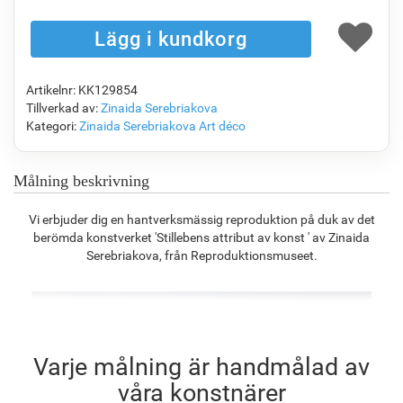
1 104.20
kr
1 840.22
kr
976.26
kr
1 368.45
kr
Artikelnr: KK129854
F7034-296
F6731-224
F6731-226
F4827-234
Tillverkad av:
Zinaida Serebriakova
1 368.45
kr
1 368.45
kr
1 368.45
kr
1 297.46
kr
Kategori:
Zinaida Serebriakova
Art déco
Målning beskrivning
F8645-296
F4613-236
F5130-204
F6035-220
Vi erbjuder dig en hantverksmässig reproduktion på duk av det
1 269.16
kr
985.77
kr
1 421.12
kr
1 279.25
kr
berömda konstverket 'Stillebens attribut av konst ' av Zinaida
Serebriakova, från Reproduktionsmuseet.
F2833-204
1 170.21
kr
Varje målning är handmålad av
våra konstnärer