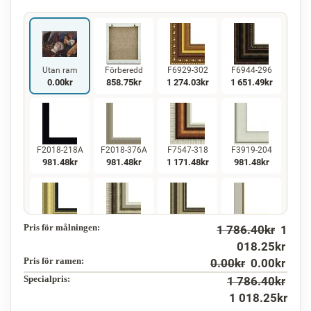
Utan ram
Förberedd
F6929-302
F6944-296
0.00
kr
858.75
kr
1 274.03
kr
1 651.49
kr
F2018-218A
F2018-376A
F7547-318
F3919-204
981.48
kr
981.48
kr
1 171.48
kr
981.48
kr
Pris för målningen:
1 786.40
kr
1
F5130-234
F7547-220
F5429-258
F3013-236
1 415.55
kr
1 171.48
kr
1 415.55
kr
1 042.61
kr
018.25
kr
Pris för ramen:
0.00
kr
0.00
kr
Specialpris:
1 786.40
kr
1 018.25
kr
F1823-204
F8645-298
F6537-236
F7034-298