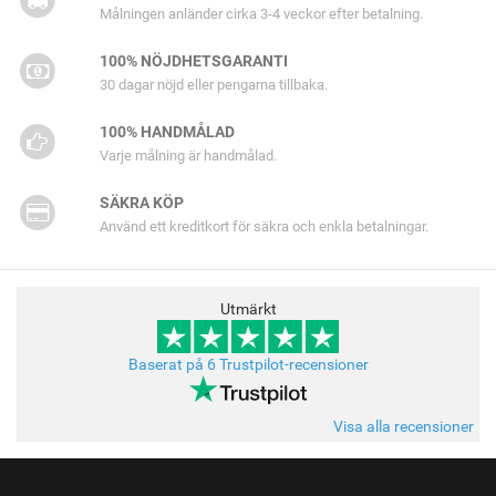
Målningen anländer cirka 3-4 veckor efter betalning.
100% NÖJDHETSGARANTI
30 dagar nöjd eller pengarna tillbaka.
100% HANDMÅLAD
Varje målning är handmålad.
SÄKRA KÖP
Använd ett kreditkort för säkra och enkla betalningar.
Utmärkt
Baserat på 6 Trustpilot-recensioner
Visa alla recensioner