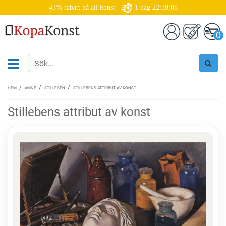
43% rabatt på all konst
1
dag
22:39:07
0
HEM
ÄMNE
STILLEBEN
STILLEBENS ATTRIBUT AV KONST
Stillebens attribut av konst