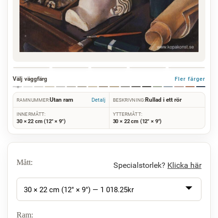
Välj väggfärg
Fler färger
Utan ram
Rullad i ett rör
Detalj
RAMNUMMER:
BESKRIVNING:
INNERMÅTT:
YTTERMÅTT:
30 × 22 cm (12" × 9")
30 × 22 cm (12" × 9")
Mått:
Specialstorlek?
Klicka här
30 × 22 cm (12" × 9") —
1 018.25
kr
Ram: