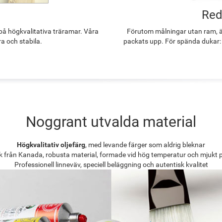
Red
å högkvalitativa träramar. Våra
Förutom målningar utan ram, ä
ra och stabila.
packats upp. För spända dukar:
Noggrant utvalda material
Högkvalitativ oljefärg
, med levande färger som aldrig bleknar
k från Kanada, robusta material, formade vid hög temperatur och mjukt 
Professionell linneväv, speciell beläggning och autentisk kvalitet