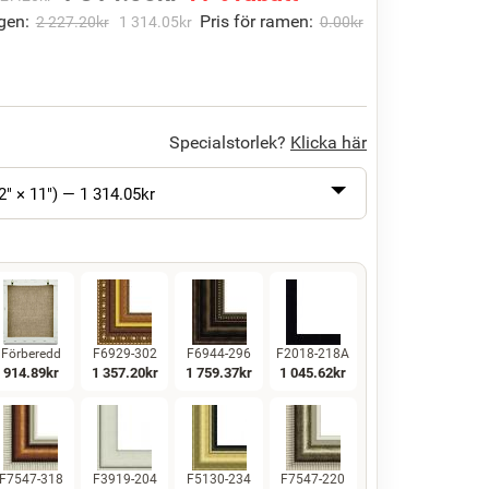
gen:
Pris för ramen:
2 227.20
kr
1 314.05
kr
0.00
kr
Specialstorlek?
Klicka här
2" × 11") —
1 314.05
kr
Förberedd
F6929-302
F6944-296
F2018-218A
914.89
kr
1 357.20
kr
1 759.37
kr
1 045.62
kr
F7547-318
F3919-204
F5130-234
F7547-220