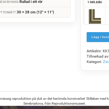
Rullad i ett rör
BESKRIVNING:
1 045.62
kr
30 × 28 cm (12" × 11")
YTTERMÅTT:
F5429-258
1 508.00
kr
Artikelnr: K
F7034-298
Tillverkad av
1 457.77
kr
Kategori:
Zin
F8645-296
1 351.98
kr
smässig reproduktion på duk av det berömda konstverket 'Stilleben med ko
Serebriakova, från Reproduktionsmuseet.