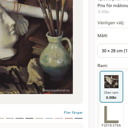
Pris för målnin
0.00
kr
Vänligen välj:
Mått:
30 × 28 cm (1
Ram:
Utan ram
0.00
kr
Fler färger
F2018-376A