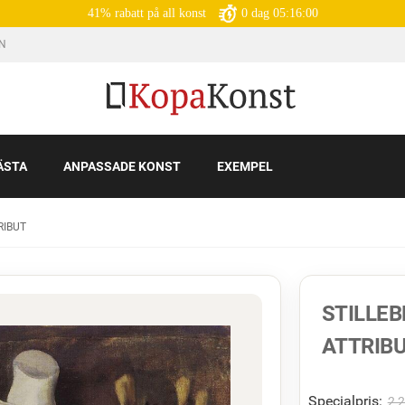
41% rabatt på all konst
0
dag
05:15:59
IN
ÄSTA
ANPASSADE KONST
EXEMPEL
RIBUT
STILLE
ATTRIB
Specialpris:
2 