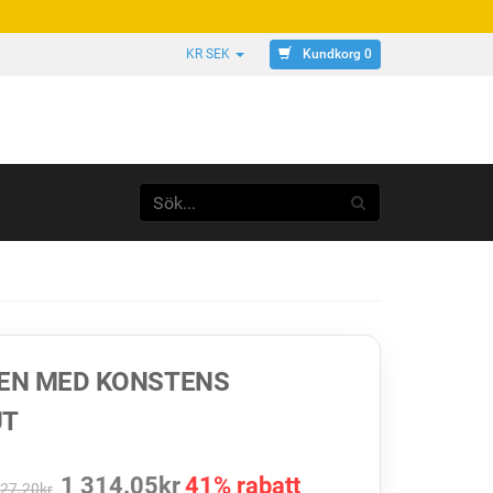
Kundkorg 0
KR SEK
BEN MED KONSTENS
UT
1 314.05
kr
41% rabatt
227.20
kr