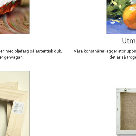
Utmä
r, med oljefärg på autentisk duk.
Våra konstnärer lägger stor uppmä
ler genvägar.
det är så trog