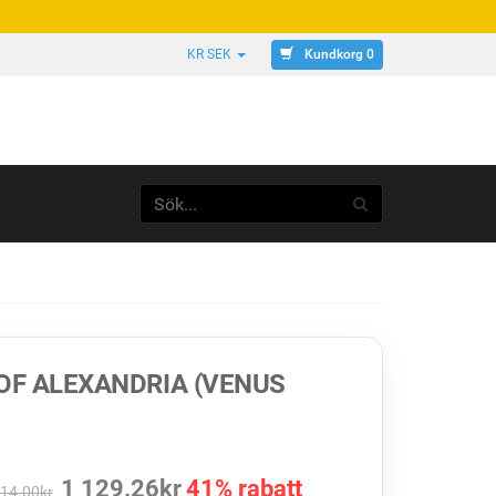
Kundkorg 0
KR SEK
OF ALEXANDRIA (VENUS
1 129.26
kr
41% rabatt
914.00
kr