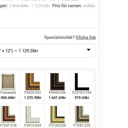
gen:
Pris för ramen:
1 914.00
kr
1 129.26
kr
0.00
kr
Specialstorlek?
Klicka här
" × 12") —
1 129.26
kr
Förberedd
F6929-302
F6944-296
F2018-218A
856.66
kr
1 270.90
kr
1 647.43
kr
979.04
kr
F7547-318
F3919-204
F5130-234
F7547-220