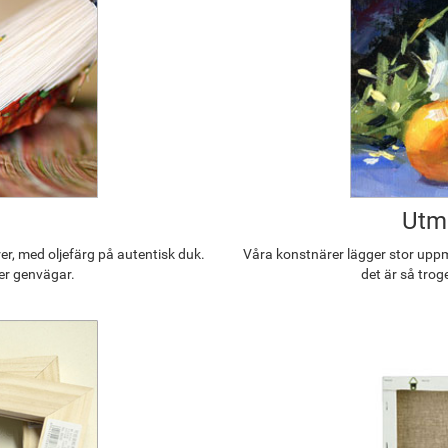
Utmä
r, med oljefärg på autentisk duk.
Våra konstnärer lägger stor uppmä
ler genvägar.
det är så trog