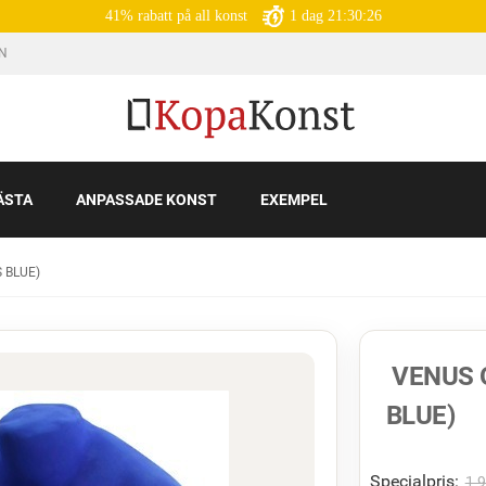
41% rabatt på all konst
1
dag
21:30:24
IN
ÄSTA
ANPASSADE KONST
EXEMPEL
 BLUE)
VENUS 
BLUE)
Specialpris:
1 