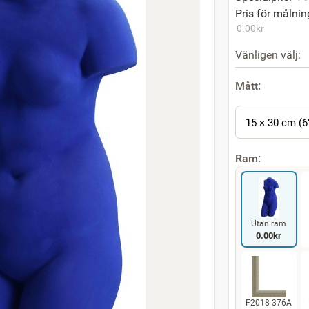
Pris för målnin
0.00
kr
Vänligen välj:
Mått:
15 × 30 cm (6
Ram:
Utan ram
0.00
kr
F2018-376A