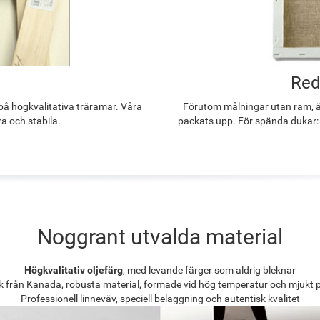
Red
å högkvalitativa träramar. Våra
Förutom målningar utan ram, ä
ra och stabila.
packats upp. För spända dukar:
Noggrant utvalda material
Högkvalitativ oljefärg
, med levande färger som aldrig bleknar
k från Kanada, robusta material, formade vid hög temperatur och mjukt 
Professionell linneväv, speciell beläggning och autentisk kvalitet