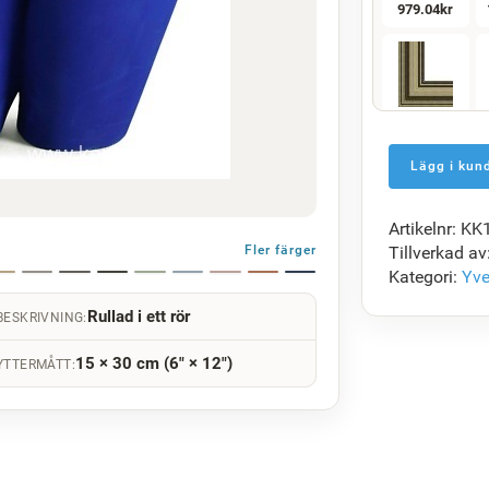
979.04
kr
F5429-258
1 412.18
kr
Artikelnr: K
F7034-298
Fler färger
Tillverkad av
1 365.09
kr
Kategori:
Yve
Rullad i ett rör
BESKRIVNING:
15 × 30 cm (6" × 12")
YTTERMÅTT:
F8645-296
1 266.02
kr