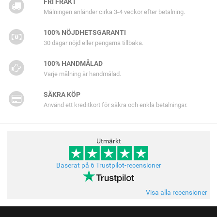
FRI FRAKT
Målningen anländer cirka 3-4 veckor efter betalning.
100% NÖJDHETSGARANTI
30 dagar nöjd eller pengarna tillbaka.
100% HANDMÅLAD
Varje målning är handmålad.
SÄKRA KÖP
Använd ett kreditkort för säkra och enkla betalningar.
Utmärkt
Baserat på 6 Trustpilot-recensioner
Visa alla recensioner