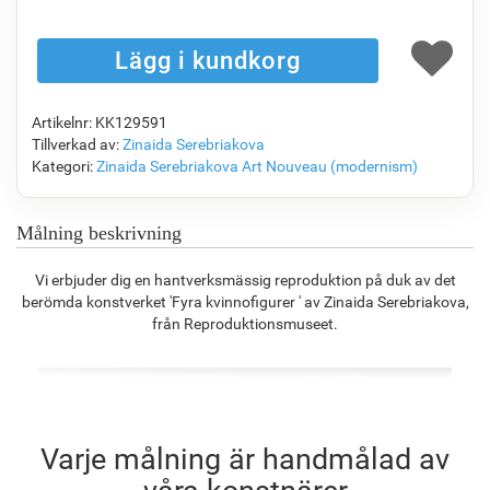
F1823-204
F8645-298
F6537-236
F7034-298
1 148.63
kr
1 914.35
kr
1 015.58
kr
1 423.44
kr
Artikelnr: KK129591
F7034-296
F6731-224
F6731-226
F4827-234
Tillverkad av:
Zinaida Serebriakova
1 423.44
kr
1 423.44
kr
1 423.44
kr
1 349.66
kr
Kategori:
Zinaida Serebriakova
Art Nouveau (modernism)
Målning beskrivning
F8645-296
F4613-236
F5130-204
F6035-220
Vi erbjuder dig en hantverksmässig reproduktion på duk av det
1 320.20
kr
1 025.32
kr
1 478.30
kr
1 330.75
kr
berömda konstverket 'Fyra kvinnofigurer ' av Zinaida Serebriakova,
från Reproduktionsmuseet.
F2833-204
1 217.30
kr
Varje målning är handmålad av