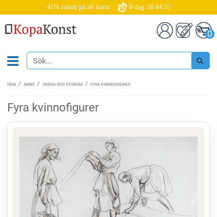
41% rabatt på all konst
0
dag
18:44:55
0
HEM
ÄMNE
SKISSA OCH STUDERA
FYRA KVINNOFIGURER
Fyra kvinnofigurer