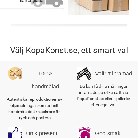
kartonglåda.
Välj KopaKonst.se, ett smart val
100%
Valfritt inramad
handmålad
Du kan få dina målningar
inramade på olika sätt via
KopaKonst.se eller i gallerier
Autentiska reproduktioner av
efter eget val.
oljemålningar som är helt
handmålade är vackrare än
tryck och posters.
Unik present
God smak