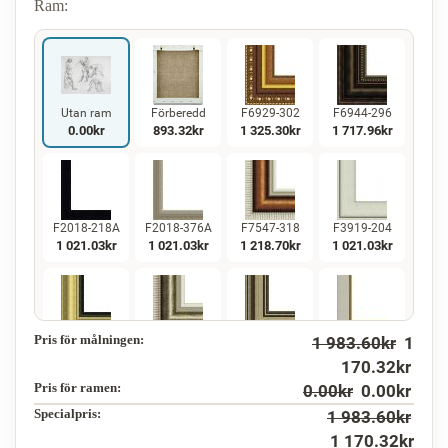
Ram:
Utan ram
Förberedd
F6929-302
F6944-296
0.00
kr
893.32
kr
1 325.30
kr
1 717.96
kr
F2018-218A
F2018-376A
F7547-318
F3919-204
1 021.03
kr
1 021.03
kr
1 218.70
kr
1 021.03
kr
Pris för målningen:
1 983.60
kr
1
F5130-234
F7547-220
F5429-258
F3013-236
1 472.50
kr
1 218.70
kr
1 472.50
kr
1 084.60
kr
170.32
kr
Pris för ramen:
0.00
kr
0.00
kr
Specialpris:
1 983.60
kr
1 170.32
kr