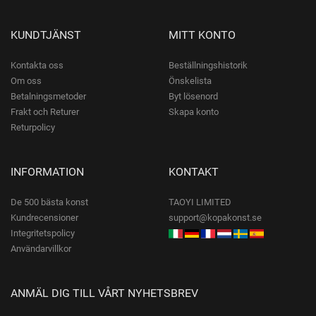
KUNDTJÄNST
MITT KONTO
Kontakta oss
Beställningshistorik
Om oss
Önskelista
Betalningsmetoder
Byt lösenord
Frakt och Returer
Skapa konto
Returpolicy
INFORMATION
KONTAKT
De 500 bästa konst
TAOYI LIMITED
Kundrecensioner
support@kopakonst.se
Integritetspolicy
Användarvillkor
ANMÄL DIG TILL VÅRT NYHETSBREV