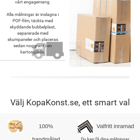
vårt engagemang.
Alla målningar är inslagna i
POF-film, täckta med
skyddande bubbelplast,
separerade med
skumpaneler och placeras
sedan noggrant i en
kartonglåda.
Välj KopaKonst.se, ett smart val
100%
Valfritt inramad
handmålad
Du kan få dina målningar