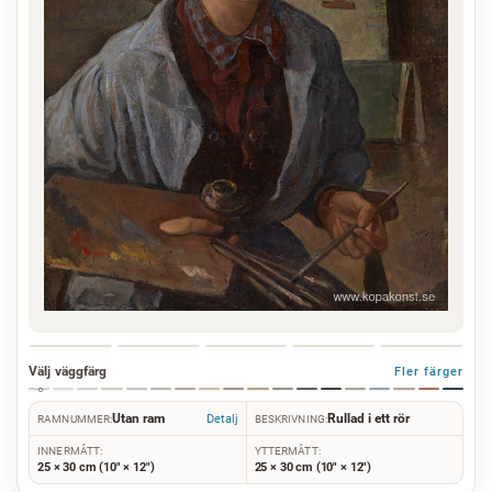
Välj väggfärg
Fler färger
Utan ram
Rullad i ett rör
Detalj
RAMNUMMER:
BESKRIVNING:
INNERMÅTT:
YTTERMÅTT:
25 × 30 cm (10" × 12")
25 × 30 cm (10" × 12")