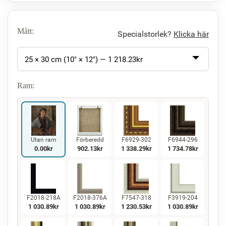
Mått:
Specialstorlek?
Klicka här
25 × 30 cm (10" × 12") —
1 218.23
kr
Ram:
Utan ram
Förberedd
F6929-302
F6944-296
0.00
kr
902.13
kr
1 338.29
kr
1 734.78
kr
F2018-218A
F2018-376A
F7547-318
F3919-204
1 030.89
kr
1 030.89
kr
1 230.53
kr
1 030.89
kr