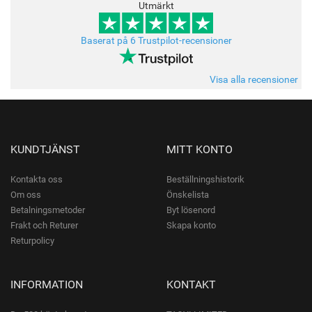
Utmärkt
Baserat på 6 Trustpilot-recensioner
Visa alla recensioner
KUNDTJÄNST
MITT KONTO
Kontakta oss
Beställningshistorik
Om oss
Önskelista
Betalningsmetoder
Byt lösenord
Frakt och Returer
Skapa konto
Returpolicy
INFORMATION
KONTAKT