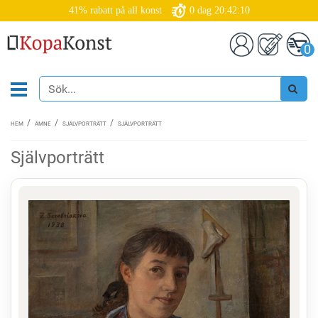
41% rabatt på all konst
0
dag
20:42:10
0
HEM
ÄMNE
SJÄLVPORTRÄTT
SJÄLVPORTRÄTT
Självporträtt