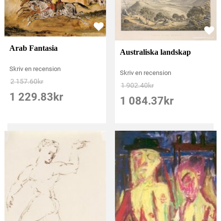
Arab Fantasia
Australiska landskap
Skriv en recension
Skriv en recension
2 157.60
kr
1 902.40
kr
1 229.83
kr
1 084.37
kr