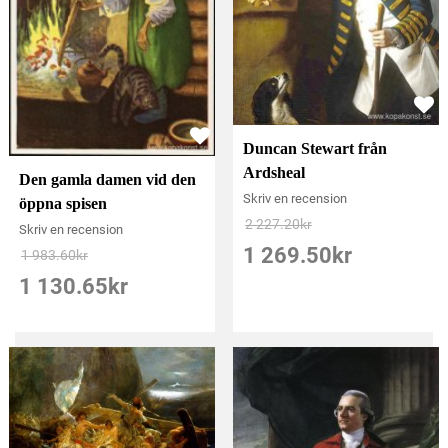
Duncan Stewart från
Ardsheal
Den gamla damen vid den
Skriv en recension
öppna spisen
2 227.20
kr
Skriv en recension
1 269.50
kr
1 983.60
kr
1 130.65
kr