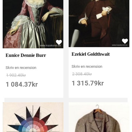
Ezekiel Goldthwait
Eunice Dennie Burr
Skriv en recension
Skriv en recension
2 308.40
kr
1 902.40
kr
1 315.79
kr
1 084.37
kr