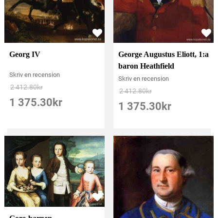
Georg IV
George Augustus Eliott, 1:a
baron Heathfield
Skriv en recension
Skriv en recension
2 412.80
kr
2 412.80
kr
1 375.30
kr
1 375.30
kr