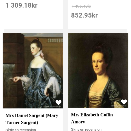
1 309.18
kr
1 496.40
kr
852.95
kr
Mrs Elizabeth Coffin
Mrs Daniel Sargent (Mary
Amory
Turner Sargent)
Skriv en recension
Skriv en recension