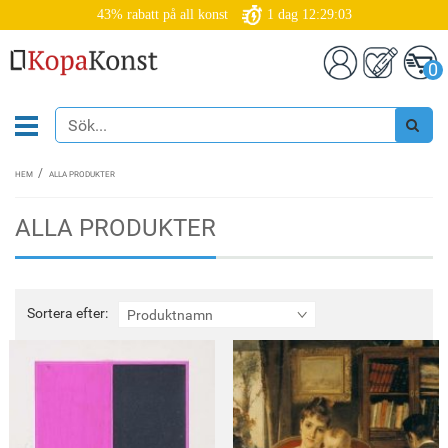
43% rabatt på all konst
1
dag
12:29:00
0
HEM
ALLA PRODUKTER
ALLA PRODUKTER
Sortera
Sortera efter:
Produktnamn
efter: