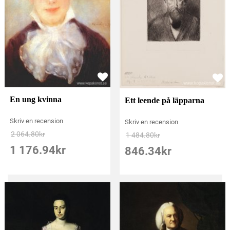
En ung kvinna
Ett leende på läpparna
Skriv en recension
Skriv en recension
2 064.80
kr
1 484.80
kr
1 176.94
kr
846.34
kr