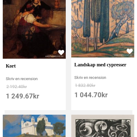
Landskap med cypresser
Kort
Skriv en recension
Skriv en recension
1 832.80
kr
2 192.40
kr
1 044.70
kr
1 249.67
kr