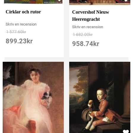
Cirklar och rutor
Corvershof Nieuw
Heerengracht
Skriv en recension
Skriv en recension
1 577.60
kr
1 682.00
kr
899.23
kr
958.74
kr