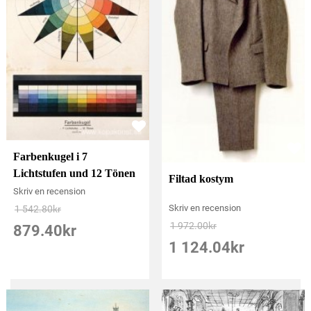
Farbenkugel i 7
Lichtstufen und 12 Tönen
Filtad kostym
Skriv en recension
Skriv en recension
1 542.80
kr
1 972.00
kr
879.40
kr
1 124.04
kr