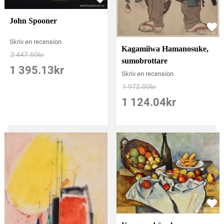
John Spooner
Skriv en recension
Kagamiiwa Hamanosuke,
2 447.60
kr
sumobrottare
1 395.13
kr
Skriv en recension
1 972.00
kr
1 124.04
kr