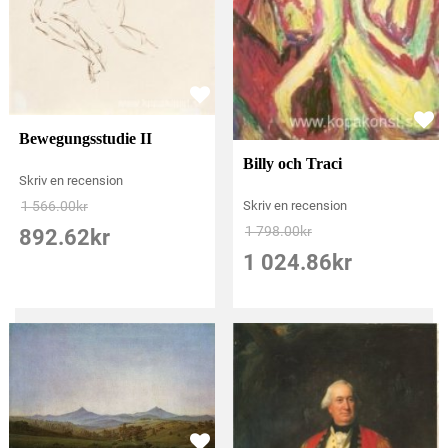
Bewegungsstudie II
Billy och Traci
Skriv en recension
1 566.00
kr
Skriv en recension
1 798.00
kr
892.62
kr
1 024.86
kr