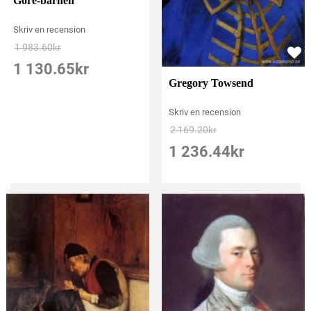
Gore-barnen
Skriv en recension
1 983.60
kr
1 130.65
kr
Gregory Towsend
Skriv en recension
2 169.20
kr
1 236.44
kr