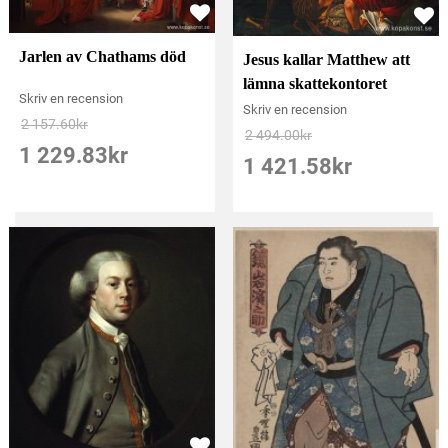
Jarlen av Chathams död
Jesus kallar Matthew att
lämna skattekontoret
Skriv en recension
Skriv en recension
2 157.60
kr
2 494.00
kr
1 229.83
kr
1 421.58
kr