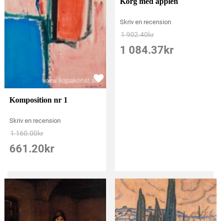
Korg med äpplen
Skriv en recension
1 902.40
kr
1 084.37
kr
Komposition nr 1
Skriv en recension
1 160.00
kr
661.20
kr