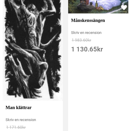
Månskenssängen
Skriv en recension
1 983.60
kr
1 130.65
kr
Man klättrar
Skriv en recension
1 171.60
kr