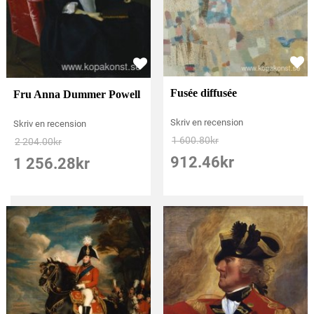
Fusée diffusée
Fru Anna Dummer Powell
Skriv en recension
Skriv en recension
1 600.80
kr
2 204.00
kr
912.46
kr
1 256.28
kr