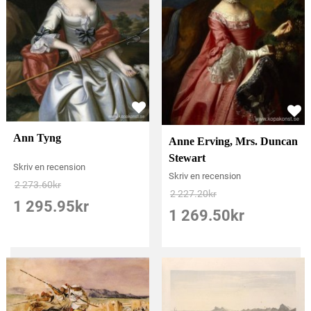
Ann Tyng
Anne Erving, Mrs. Duncan
Stewart
Skriv en recension
Skriv en recension
2 273.60
kr
2 227.20
kr
1 295.95
kr
1 269.50
kr