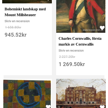
Bohemiskt landskap med
Mount Millsheauer
Skriv en recension
1 658.80
kr
945.52
kr
Charles Cornwallis, första
markis av Cornwallis
Skriv en recension
2 227.20
kr
1 269.50
kr