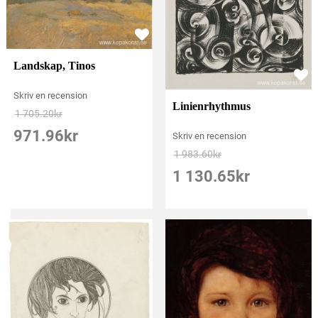
Landskap, Tinos
Skriv en recension
Linienrhythmus
1 705.20
kr
971.96
kr
Skriv en recension
1 983.60
kr
1 130.65
kr