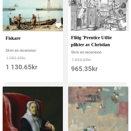
Flitig 'Prentice Utför
Fiskare
plikter av Christian
Skriv en recension
Skriv en recension
1 983.60
kr
1 693.60
kr
1 130.65
kr
965.35
kr