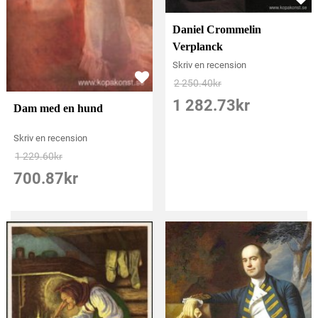
Daniel Crommelin
Verplanck
Skriv en recension
2 250.40
kr
1 282.73
kr
Dam med en hund
Skriv en recension
1 229.60
kr
700.87
kr