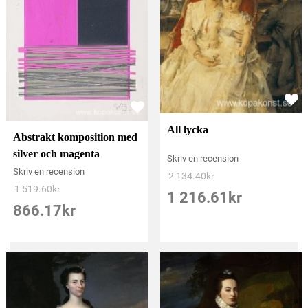
All lycka
Abstrakt komposition med
silver och magenta
Skriv en recension
Skriv en recension
2 134.40
kr
1 519.60
kr
1 216.61
kr
866.17
kr