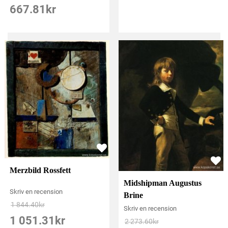
667.81
kr
Merzbild Rossfett
Midshipman Augustus
Skriv en recension
Brine
1 844.40
kr
Skriv en recension
1 051.31
kr
2 273.60
kr