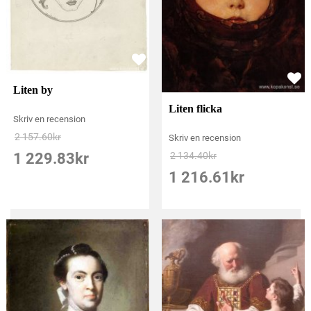
Liten by
Liten flicka
Skriv en recension
2 157.60
kr
Skriv en recension
1 229.83
kr
2 134.40
kr
1 216.61
kr