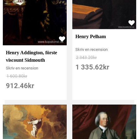
Henry Pelham
Skriv en recension
Henry Addington, förste
2 343.20
kr
viscount Sidmouth
1 335.62
kr
Skriv en recension
1 600.80
kr
912.46
kr