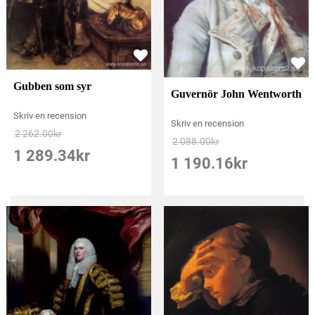
Gubben som syr
Guvernör John Wentworth
Skriv en recension
Skriv en recension
2 262.00
kr
2 088.00
kr
1 289.34
kr
1 190.16
kr