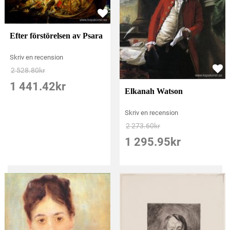
Efter förstörelsen av Psara
Skriv en recension
2 528.80
kr
1 441.42
kr
Elkanah Watson
Skriv en recension
2 273.60
kr
1 295.95
kr