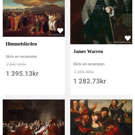
Himmelsfärden
James Warren
Skriv en recension
Skriv en recension
2 447.60
kr
2 250.40
kr
1 395.13
kr
1 282.73
kr