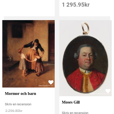
1 295.95
kr
Mormor och barn
Moses Gill
Skriv en recension
2 296.80
kr
Skriv en recension