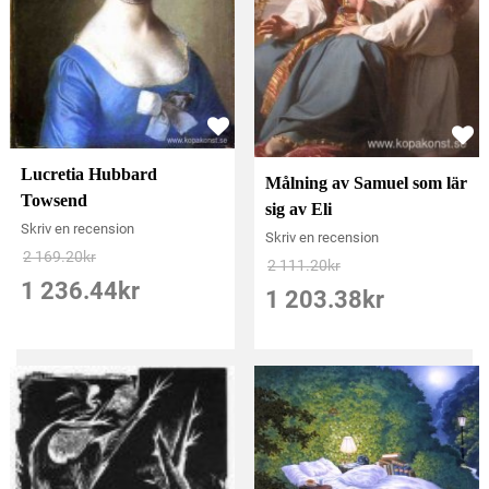
Lucretia Hubbard
Målning av Samuel som lär
Towsend
sig av Eli
Skriv en recension
Skriv en recension
2 169.20
kr
2 111.20
kr
1 236.44
kr
1 203.38
kr