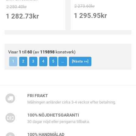
2 273.60
kr
2 250.40
kr
1 295.95
kr
1 282.73
kr
Visar
1
till
60
(av
119898
konstverk)
1
2
3
4
5
...
[Nästa >>]
FRI FRAKT
Målningen anländer cirka 3-4 veckor efter betalning.
100% NÖJDHETSGARANTI
30 dagar nöjd eller pengarna tillbaka.
100% HANDMÅLAD