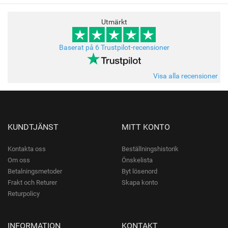
Utmärkt
Baserat på 6 Trustpilot-recensioner
Visa alla recensioner
KUNDTJÄNST
MITT KONTO
Kontakta oss
Beställningshistorik
Om oss
Önskelista
Betalningsmetoder
Byt lösenord
Frakt och Returer
Skapa konto
Returpolicy
INFORMATION
KONTAKT