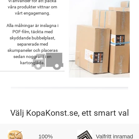
vi använder för att packa
våra produkter vittnar om
vårt engagemang.
Alla målningar är inslagna i
POF-film, täckta med
skyddande bubbelplast,
separerade med
skumpaneler och placeras
sedan noggrant i en
kartonglåda.
Välj KopaKonst.se, ett smart val
100%
Valfritt inramad