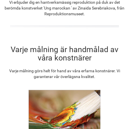
Vi erbjuder dig en hantverksmässig reproduktion på duk av det
1 320.20
kr
1 025.32
kr
1 478.30
kr
1 330.75
kr
berömda konstverket 'Ung marockan ' av Zinaida Serebriakova, från
Reproduktionsmuseet.
F2833-204
1 217.30
kr
Varje målning är handmålad av
våra konstnärer
Varje målning görs helt för hand av våra erfarna konstnärer. Vi
garanterar vår överlägsna kvalitet.