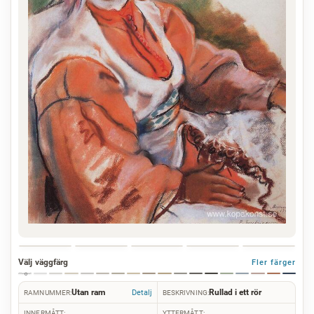
Välj väggfärg
Fler färger
Utan ram
Rullad i ett rör
Detalj
RAMNUMMER:
BESKRIVNING:
INNERMÅTT:
YTTERMÅTT: