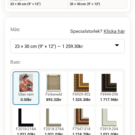
23 × 30 cm (9" × 12")
23 × 30 cm (9" × 12")
Mått:
Specialstorlek?
Klicka här
23 × 30 cm (9" × 12") —
1 259.30
kr
Ram:
Utan ram
Förberedd
F6929-302
F6944-296
0.00
kr
893.32
kr
1 325.30
kr
1 717.96
kr
F2018-218A
F2018-376A
F7547-318
F3919-204
1 021.03
kr
1 021.03
kr
1 218.70
kr
1 021.03
kr