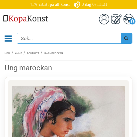
41% rabatt på all konst
0
dag
07:11:31
0
HEM
ÄMNE
PORTRÄTT
UNG MAROCKAN
Ung marockan