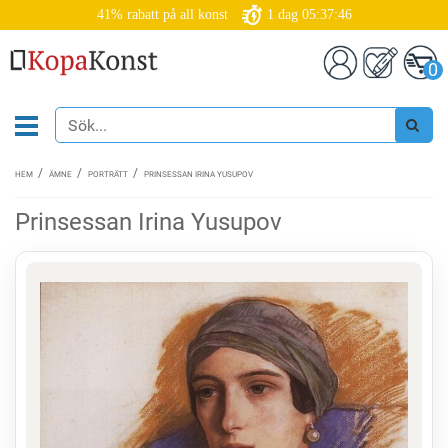
41% rabatt på all konst
1
dag
05:37:45
0
HEM
ÄMNE
PORTRÄTT
PRINSESSAN IRINA YUSUPOV
Prinsessan Irina Yusupov