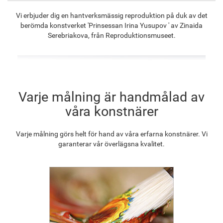
F8645-296
F4613-236
F5130-204
F6035-220
Vi erbjuder dig en hantverksmässig reproduktion på duk av det
1 313.70
kr
1 020.34
kr
1 471.00
kr
1 324.14
kr
berömda konstverket 'Prinsessan Irina Yusupov ' av Zinaida
Serebriakova, från Reproduktionsmuseet.
F2833-204
1 211.27
kr
Varje målning är handmålad av
våra konstnärer
Varje målning görs helt för hand av våra erfarna konstnärer. Vi
garanterar vår överlägsna kvalitet.