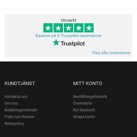
Utmärkt
Baserat på 6 Trustpilot-recensioner
Visa alla recensioner
KUNDTJÄNST
MITT KONTO
Kontakta oss
Beställningshistorik
Om oss
Önskelista
Betalningsmetoder
Byt lösenord
Frakt och Returer
Skapa konto
Returpolicy