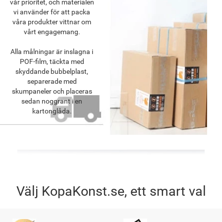
vår prioritet, och materialen
vi använder för att packa
våra produkter vittnar om
vårt engagemang.
Alla målningar är inslagna i
POF-film, täckta med
skyddande bubbelplast,
separerade med
skumpaneler och placeras
sedan noggrant i en
kartonglåda.
Välj KopaKonst.se, ett smart val