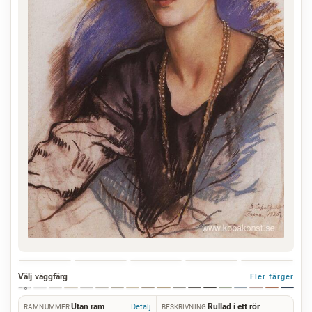
Välj väggfärg
Fler färger
Utan ram
Rullad i ett rör
Detalj
RAMNUMMER:
BESKRIVNING: