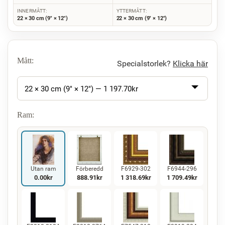
INNERMÅTT:
YTTERMÅTT:
22 × 30 cm (9" × 12")
22 × 30 cm (9" × 12")
Mått:
Specialstorlek?
Klicka här
22 × 30 cm (9" × 12") —
1 197.70
kr
Ram:
Utan ram
Förberedd
F6929-302
F6944-296
0.00
kr
888.91
kr
1 318.69
kr
1 709.49
kr