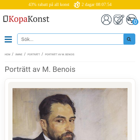
43% rabatt på all konst
2
dagar
08:07:53
0
HEM
ÄMNE
PORTRÄTT
PORTRÄTT AV M. BENOIS
Porträtt av M. Benois