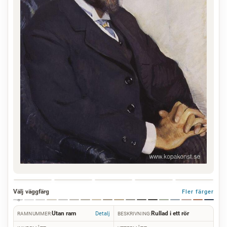
Välj väggfärg
Fler färger
Utan ram
Rullad i ett rör
Detalj
RAMNUMMER:
BESKRIVNING: