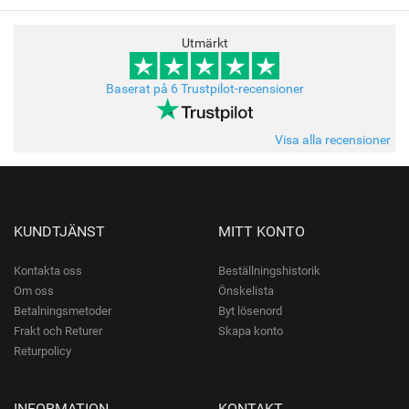
Utmärkt
Baserat på 6 Trustpilot-recensioner
Visa alla recensioner
KUNDTJÄNST
MITT KONTO
Kontakta oss
Beställningshistorik
Om oss
Önskelista
Betalningsmetoder
Byt lösenord
Frakt och Returer
Skapa konto
Returpolicy
INFORMATION
KONTAKT