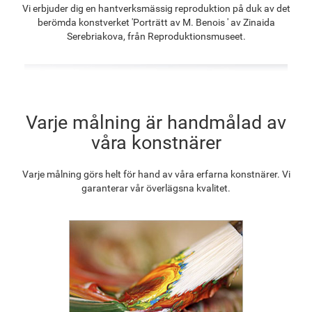
Vi erbjuder dig en hantverksmässig reproduktion på duk av det
1 275.42
kr
990.64
kr
1 428.19
kr
1 285.63
kr
berömda konstverket 'Porträtt av M. Benois ' av Zinaida
Serebriakova, från Reproduktionsmuseet.
F2833-204
1 176.01
kr
Varje målning är handmålad av
våra konstnärer
Varje målning görs helt för hand av våra erfarna konstnärer. Vi
garanterar vår överlägsna kvalitet.