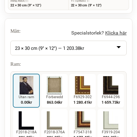
INNERMÅTT:
YTTERMÅTT:
22 × 30 cm (9" × 12")
22 × 30 cm (9" × 12")
Mått:
Specialstorlek?
Klicka här
23 × 30 cm (9" × 12") —
1 203.38
kr
Ram:
Utan ram
Förberedd
F6929-302
F6944-296
0.00
kr
863.04
kr
1 280.41
kr
1 659.73
kr
F2018-218A
F2018-376A
F7547-318
F3919-204