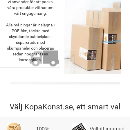
vi använder för att packa
våra produkter vittnar om
vårt engagemang.
Alla målningar är inslagna i
POF-film, täckta med
skyddande bubbelplast,
separerade med
skumpaneler och placeras
sedan noggrant i en
kartonglåda.
Välj KopaKonst.se, ett smart val
100%
Valfritt inramad