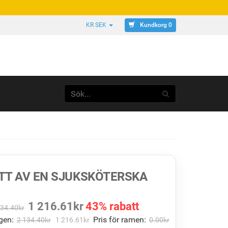
Kundkorg 0
KR SEK
TT AV EN SJUKSKÖTERSKA
1 216.61
kr
43% rabatt
134.40
kr
gen:
Pris för ramen:
2 134.40
kr
1 216.61
kr
0.00
kr