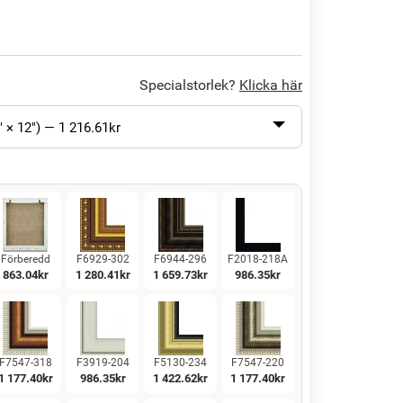
Specialstorlek?
Klicka här
" × 12") —
1 216.61
kr
Förberedd
F6929-302
F6944-296
F2018-218A
863.04
kr
1 280.41
kr
1 659.73
kr
986.35
kr
F7547-318
F3919-204
F5130-234
F7547-220
1 177.40
kr
986.35
kr
1 422.62
kr
1 177.40
kr