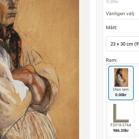
0.00
kr
Vänligen välj:
Mått:
23 × 30 cm (9
Ram:
Utan ram
0.00
kr
F2018-376A
986.35
kr