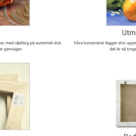
Utmä
r, med oljefärg på autentisk duk.
Våra konstnärer lägger stor uppmä
ler genvägar.
det är så trog