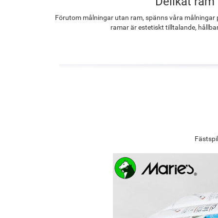
Delikat ram
Förutom målningar utan ram, spänns våra målningar p
ramar är estetiskt tilltalande, hållba
Fästspi