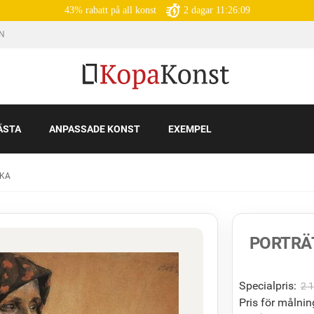
43% rabatt på all konst
2
dagar
11:26:08
IN
ÄSTA
ANPASSADE KONST
EXEMPEL
SKA
PORTRÄ
Specialpris:
2 
Pris för målnin