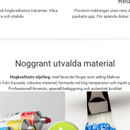
Red
å högkvalitativa träramar. Våra
Förutom målningar utan ram, ä
ra och stabila.
packats upp. För spända dukar:
Noggrant utvalda material
Högkvalitativ oljefärg
, med levande färger som aldrig bleknar
k från Kanada, robusta material, formade vid hög temperatur och mjukt 
Professionell linneväv, speciell beläggning och autentisk kvalitet