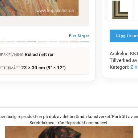
F5429-258
1 422.62
kr
Fler färger
Artikelnr: K
Rullad i ett rör
BESKRIVNING:
F7034-298
Tillverkad av
1 375.18
kr
Kategori:
Zin
23 × 30 cm (9" × 12")
YTTERMÅTT:
F8645-296
1 275.42
kr
ksmässig reproduktion på duk av det berömda konstverket 'Porträtt av en
Serebriakova, från Reproduktionsmuseet.