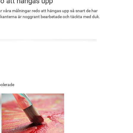
o att hängas upp
r våra målningar redo att hängas upp så snart de har
 kanterna är noggrant bearbetade och täckta med duk.
polerade