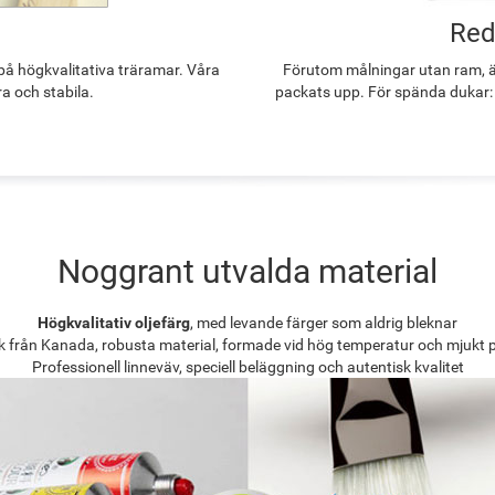
Red
å högkvalitativa träramar. Våra
Förutom målningar utan ram, ä
ra och stabila.
packats upp. För spända dukar:
Noggrant utvalda material
Högkvalitativ oljefärg
, med levande färger som aldrig bleknar
k från Kanada, robusta material, formade vid hög temperatur och mjukt 
Professionell linneväv, speciell beläggning och autentisk kvalitet