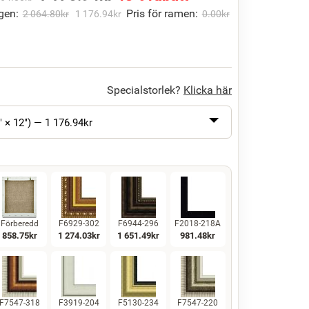
gen:
Pris för ramen:
2 064.80
kr
1 176.94
kr
0.00
kr
Specialstorlek?
Klicka här
" × 12") —
1 176.94
kr
Förberedd
F6929-302
F6944-296
F2018-218A
858.75
kr
1 274.03
kr
1 651.49
kr
981.48
kr
F7547-318
F3919-204
F5130-234
F7547-220