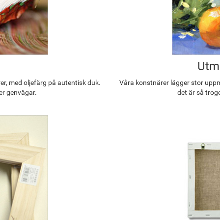
Utmä
r, med oljefärg på autentisk duk.
Våra konstnärer lägger stor uppmä
ler genvägar.
det är så trog