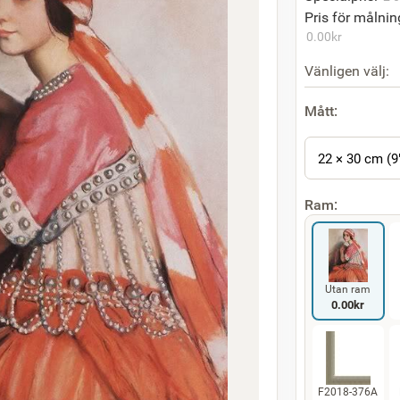
Pris för målnin
0.00
kr
Vänligen välj:
Mått:
22 × 30 cm (9
Ram:
Utan ram
0.00
kr
F2018-376A