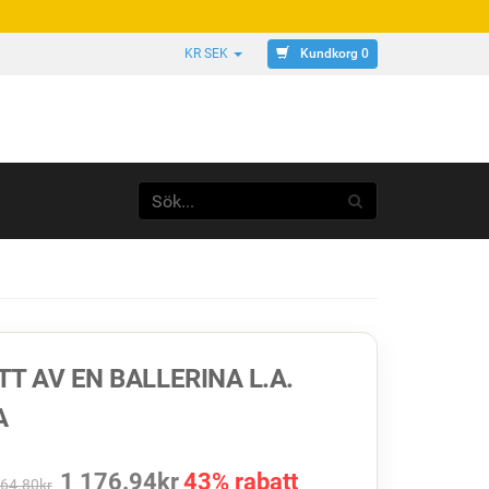
Kundkorg 0
KR SEK
T AV EN BALLERINA L.A.
A
1 176.94
kr
43% rabatt
064.80
kr