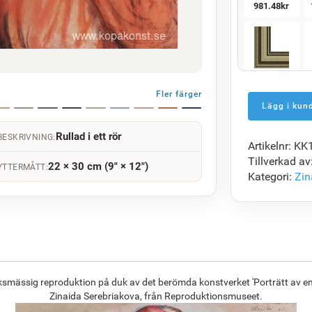
981.48
kr
F5429-258
1 415.55
kr
Fler färger
Rullad i ett rör
BESKRIVNING:
Artikelnr: K
F7034-298
Tillverkad av
22 × 30 cm (9" × 12")
1 368.45
kr
YTTERMÅTT:
Kategori:
Zin
F8645-296
1 269.16
kr
ksmässig reproduktion på duk av det berömda konstverket 'Porträtt av en 
Zinaida Serebriakova, från Reproduktionsmuseet.