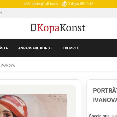
43% rabatt på all konst
2
dagar
05:19:14
IN
ÄSTA
ANPASSADE KONST
EXEMPEL
A. IVANOVA
PORTRÄT
IVANOV
Specialpris:
2 