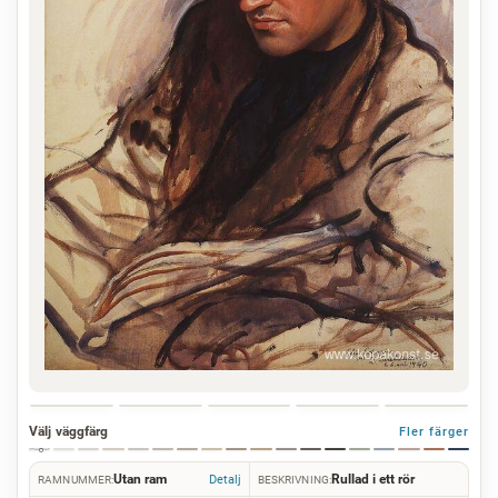
Välj väggfärg
Fler färger
Utan ram
Rullad i ett rör
Detalj
RAMNUMMER:
BESKRIVNING: