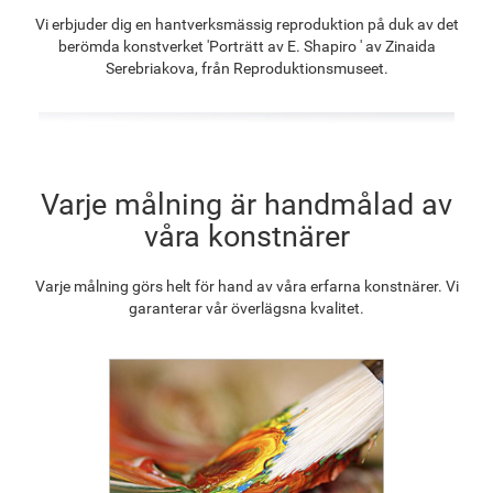
F8645-296
F4613-236
F5130-204
F6035-220
Vi erbjuder dig en hantverksmässig reproduktion på duk av det
1 313.70
kr
1 020.34
kr
1 471.00
kr
1 324.14
kr
berömda konstverket 'Porträtt av E. Shapiro ' av Zinaida
Serebriakova, från Reproduktionsmuseet.
F2833-204
1 211.27
kr
Varje målning är handmålad av
våra konstnärer
Varje målning görs helt för hand av våra erfarna konstnärer. Vi
garanterar vår överlägsna kvalitet.