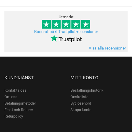
Utmärkt
Baserat på 6 Trustpilot-recensioner
Visa alla recensioner
KUNDTJÄNST
MITT KONTO
Kontakta oss
Beställningshistorik
Om oss
Önskelista
Betalningsmetoder
Byt lösenord
Frakt och Returer
Skapa konto
Returpolicy