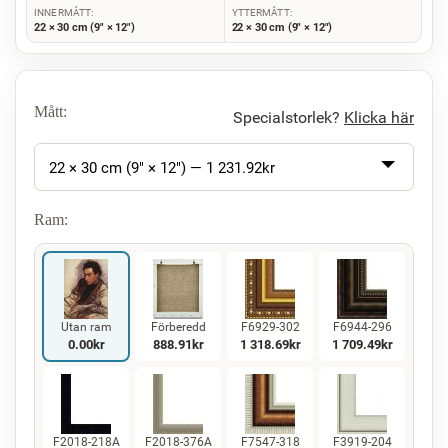
INNERMÅTT:
YTTERMÅTT:
22 × 30 cm (9" × 12")
22 × 30 cm (9" × 12")
Mått:
Specialstorlek?
Klicka här
22 × 30 cm (9" × 12") —
1 231.92
kr
Ram:
Utan ram
Förberedd
F6929-302
F6944-296
0.00
kr
888.91
kr
1 318.69
kr
1 709.49
kr
F2018-218A
F2018-376A
F7547-318
F3919-204