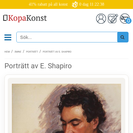
41% rabatt på all konst
0
dag
11:22:38
0
HEM
ÄMNE
PORTRÄTT
PORTRÄTT AV E. SHAPIRO
Porträtt av E. Shapiro