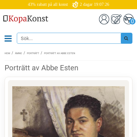
43% rabatt på all konst
2
dagar
19:07:26
0
HEM
ÄMNE
PORTRÄTT
PORTRÄTT AV ABBE ESTEN
Porträtt av Abbe Esten