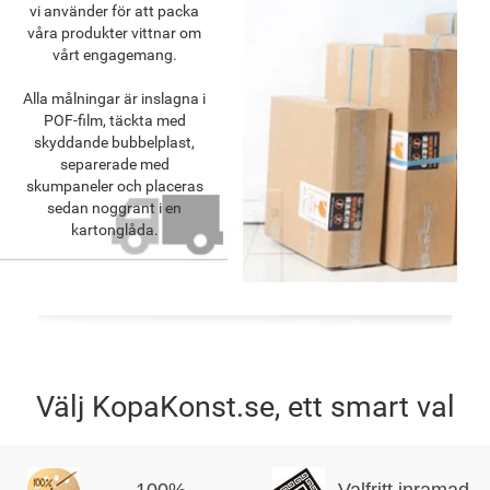
vi använder för att packa
våra produkter vittnar om
vårt engagemang.
Alla målningar är inslagna i
POF-film, täckta med
skyddande bubbelplast,
separerade med
skumpaneler och placeras
sedan noggrant i en
kartonglåda.
Välj KopaKonst.se, ett smart val
100%
Valfritt inramad