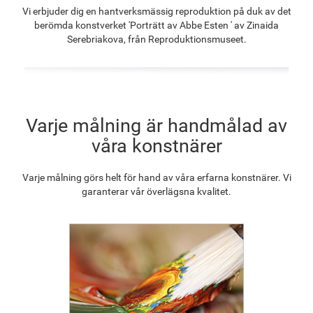
F8645-296
F4613-236
F5130-204
F6035-220
Vi erbjuder dig en hantverksmässig reproduktion på duk av det
1 275.42
kr
990.64
kr
1 428.19
kr
1 285.63
kr
berömda konstverket 'Porträtt av Abbe Esten ' av Zinaida
Serebriakova, från Reproduktionsmuseet.
F2833-204
1 176.01
kr
Varje målning är handmålad av
våra konstnärer
Varje målning görs helt för hand av våra erfarna konstnärer. Vi
garanterar vår överlägsna kvalitet.