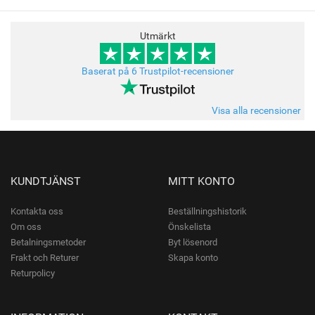
Utmärkt
Baserat på 6 Trustpilot-recensioner
Visa alla recensioner
KUNDTJÄNST
MITT KONTO
Kontakta oss
Beställningshistorik
Om oss
Önskelista
Betalningsmetoder
Byt lösenord
Frakt och Returer
Skapa konto
Returpolicy