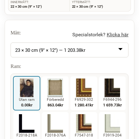
INNERMÅTT:
YTTERMÅTT:
22 × 30 cm (9" × 12")
22 × 30 cm (9" × 12")
Mått:
Specialstorlek?
Klicka här
23 × 30 cm (9" × 12") —
1 203.38
kr
Ram:
Utan ram
Förberedd
F6929-302
F6944-296
0.00
kr
863.04
kr
1 280.41
kr
1 659.73
kr
F2018-218A
F2018-376A
F7547-318
F3919-204