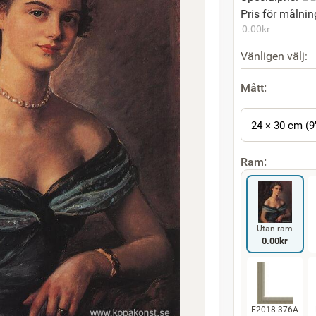
Pris för målnin
0.00
kr
Vänligen välj:
Mått:
24 × 30 cm (9
Ram:
Utan ram
0.00
kr
F2018-376A