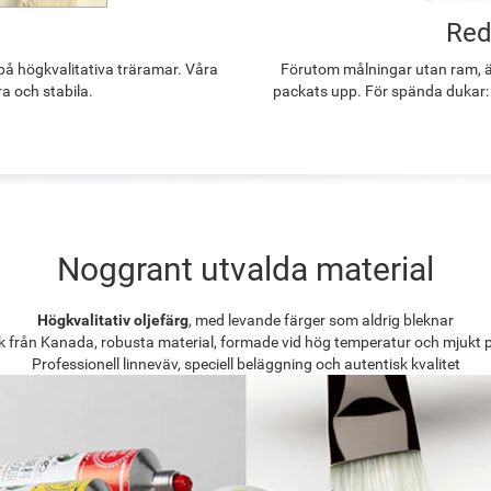
Red
å högkvalitativa träramar. Våra
Förutom målningar utan ram, ä
ra och stabila.
packats upp. För spända dukar:
Noggrant utvalda material
Högkvalitativ oljefärg
, med levande färger som aldrig bleknar
k från Kanada, robusta material, formade vid hög temperatur och mjukt 
Professionell linneväv, speciell beläggning och autentisk kvalitet