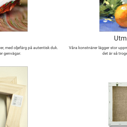
Utmä
r, med oljefärg på autentisk duk.
Våra konstnärer lägger stor uppmä
ler genvägar.
det är så trog