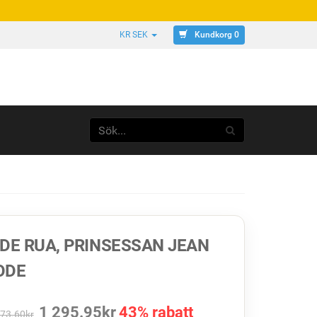
Kundkorg 0
KR SEK
DE RUA, PRINSESSAN JEAN
ODE
1 295.95
kr
43% rabatt
273.60
kr