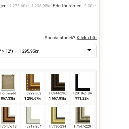
gen:
Pris för ramen:
2 273.60
kr
1 295.95
kr
0.00
kr
Specialstorlek?
Klicka här
" × 12") —
1 295.95
kr
Förberedd
F6929-302
F6944-296
F2018-218A
867.33
kr
1 286.67
kr
1 667.85
kr
991.22
kr
F7547-318
F3919-204
F5130-234
F7547-220