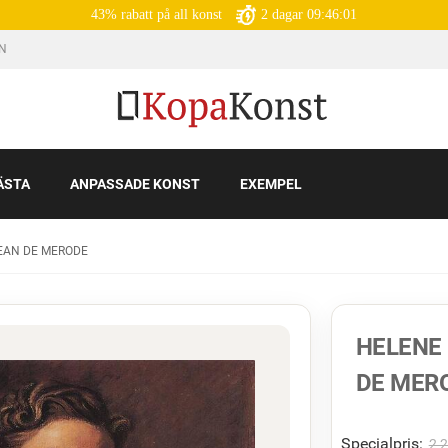
43% rabatt på all konst
2
dagar
09:46:00
IN
ÄSTA
ANPASSADE KONST
EXEMPEL
JEAN DE MERODE
HELENE 
DE MER
Specialpris:
2 