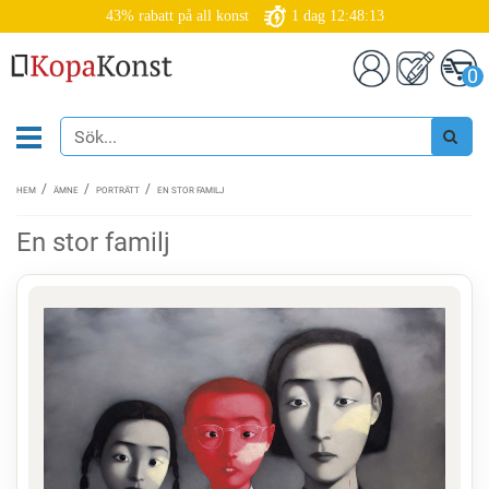
43% rabatt på all konst
1
dag
12:48:12
0
HEM
ÄMNE
PORTRÄTT
EN STOR FAMILJ
En stor familj