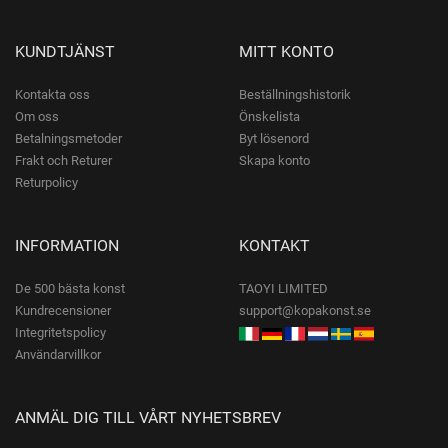
KUNDTJÄNST
MITT KONTO
Kontakta oss
Beställningshistorik
Om oss
Önskelista
Betalningsmetoder
Byt lösenord
Frakt och Returer
Skapa konto
Returpolicy
INFORMATION
KONTAKT
De 500 bästa konst
TAOYI LIMITED
Kundrecensioner
support@kopakonst.se
Integritetspolicy
Användarvillkor
ANMÄL DIG TILL VÅRT NYHETSBREV