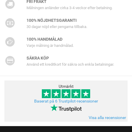
FRI FRAKT
Målningen anländer cirka 3-4 veckor efter betalning.
100% NÖJDHETSGARANTI
30 dagar nöjd eller pengarna tillbaka.
100% HANDMÅLAD
Varje målning är handmålad.
SÄKRA KÖP
Använd ett kreditkort för säkra och enkla betalningar.
Utmärkt
Baserat på 6 Trustpilot-recensioner
Visa alla recensioner