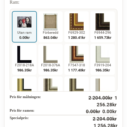
Ram:
Utan ram
Förberedd
F6929-302
F6944-296
0.00
kr
863.04
kr
1 280.41
kr
1 659.73
kr
F2018-218A
F2018-376A
F7547-318
F3919-204
986.35
kr
986.35
kr
1 177.40
kr
986.35
kr
Pris för målningen:
2 204.00
kr
1
F5130-234
F7547-220
F5429-258
F3013-236
1 422.62
kr
1 177.40
kr
1 422.62
kr
1 047.83
kr
256.28
kr
Pris för ramen:
0.00
kr
0.00
kr
Specialpris:
2 204.00
kr
1 256.28
kr