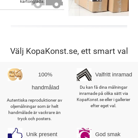
kartonglåda.
Välj KopaKonst.se, ett smart val
100%
Valfritt inramad
handmålad
Du kan få dina målningar
inramade på olika sätt via
KopaKonst.se eller i gallerier
Autentiska reproduktioner av
efter eget val.
oljemålningar som är helt
handmålade är vackrare än
tryck och posters.
Unik present
God smak