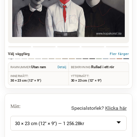
Välj väggfärg
Fler färger
Utan ram
Rullad i ett rör
Detalj
RAMNUMMER:
BESKRIVNING:
INNERMÅTT:
YTTERMÅTT:
30 × 23 cm (12" × 9")
30 × 23 cm (12" × 9")
Mått:
Specialstorlek?
Klicka här
30 × 23 cm (12" × 9") —
1 256.28
kr