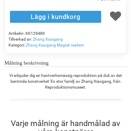
F1823-204
F8645-298
F6537-236
F7034-298
1 109.66
kr
1 849.39
kr
981.13
kr
1 375.18
kr
Artikelnr: KK129489
F7034-296
F6731-224
F6731-226
F4827-234
Tillverkad av:
Zhang Xiaogang
1 375.18
kr
1 375.18
kr
1 375.18
kr
1 303.96
kr
Kategori:
Zhang Xiaogang
Magisk realism
Målning beskrivning
F8645-296
F4613-236
F5130-204
F6035-220
Vi erbjuder dig en hantverksmässig reproduktion på duk av det
1 275.42
kr
990.64
kr
1 428.19
kr
1 285.63
kr
berömda konstverket 'En stor familj' av Zhang Xiaogang, från
Reproduktionsmuseet.
F2833-204
1 176.01
kr
Varje målning är handmålad av