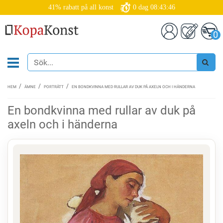
41% rabatt på all konst
0
dag
08:43:46
0
HEM
ÄMNE
PORTRÄTT
EN BONDKVINNA MED RULLAR AV DUK PÅ AXELN OCH I HÄNDERNA
En bondkvinna med rullar av duk på
axeln och i händerna