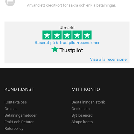
Använd ett kreditkort för säkra och enkla betalningar.
Utmärkt
Baserat på 6 Trustpilot-recensioner
Visa alla recensioner
KUNDTJÄNST
MITT KONTO
Kontakta oss
Beställningshistorik
Om oss
Önskelista
Betalningsmetoder
Byt lösenord
Frakt och Returer
Skapa konto
Returpolicy