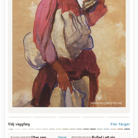
Välj väggfärg
Fler färger
Utan ram
Rullad i ett rör
Detalj
RAMNUMMER:
BESKRIVNING: