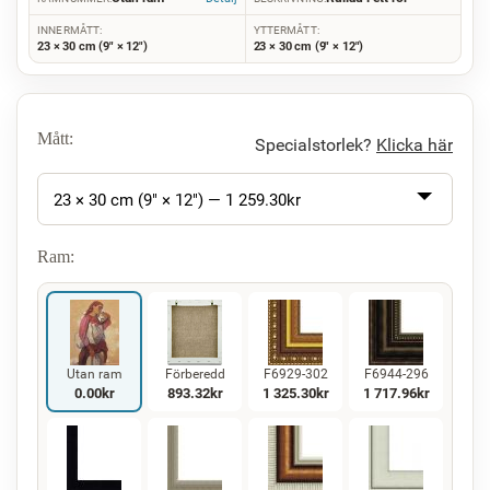
INNERMÅTT:
YTTERMÅTT:
23 × 30 cm (9" × 12")
23 × 30 cm (9" × 12")
Mått:
Specialstorlek?
Klicka här
23 × 30 cm (9" × 12") —
1 259.30
kr
Ram:
Utan ram
Förberedd
F6929-302
F6944-296
0.00
kr
893.32
kr
1 325.30
kr
1 717.96
kr