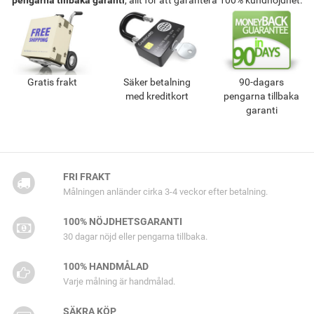
pengarna tillbaka garanti
, allt för att garantera 100% kundnöjdhet.
Gratis frakt
Säker betalning
90-dagars
med kreditkort
pengarna tillbaka
garanti
FRI FRAKT
Målningen anländer cirka 3-4 veckor efter betalning.
100% NÖJDHETSGARANTI
30 dagar nöjd eller pengarna tillbaka.
100% HANDMÅLAD
Varje målning är handmålad.
SÄKRA KÖP