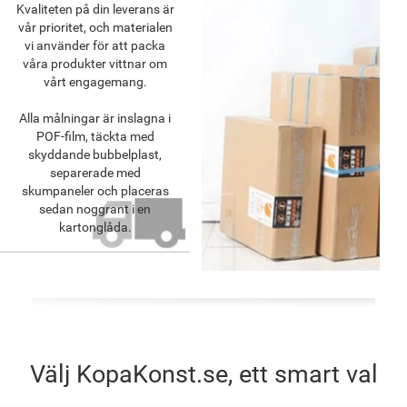
Kvaliteten på din leverans är
vår prioritet, och materialen
vi använder för att packa
våra produkter vittnar om
vårt engagemang.
Alla målningar är inslagna i
POF-film, täckta med
skyddande bubbelplast,
separerade med
skumpaneler och placeras
sedan noggrant i en
kartonglåda.
Välj KopaKonst.se, ett smart val