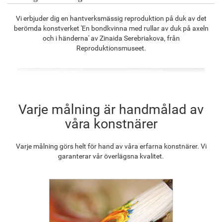
F8645-296
F4613-236
F5130-204
F6035-220
Vi erbjuder dig en hantverksmässig reproduktion på duk av det
1 320.20
kr
1 025.32
kr
1 478.30
kr
1 330.75
kr
berömda konstverket 'En bondkvinna med rullar av duk på axeln
och i händerna' av Zinaida Serebriakova, från
Reproduktionsmuseet.
F2833-204
1 217.30
kr
Varje målning är handmålad av
våra konstnärer
Varje målning görs helt för hand av våra erfarna konstnärer. Vi
garanterar vår överlägsna kvalitet.