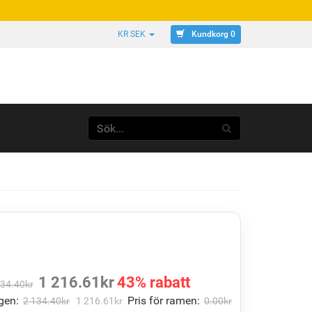
Kundkorg 0
KR SEK
N
1 216.61
kr
43% rabatt
134.40
kr
gen:
Pris för ramen:
2 134.40
kr
1 216.61
kr
0.00
kr