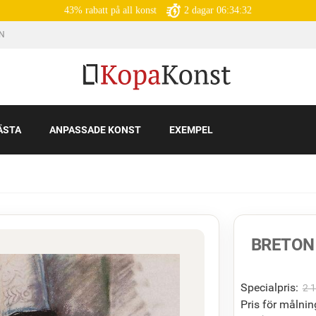
43% rabatt på all konst
2
dagar
06:34:31
IN
ÄSTA
ANPASSADE KONST
EXEMPEL
BRETO
Specialpris:
2 
Pris för målnin