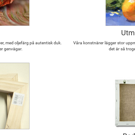
Utmä
r, med oljefärg på autentisk duk.
Våra konstnärer lägger stor uppmä
ler genvägar.
det är så trog