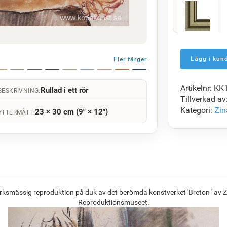
F5429-258
1 422.62
kr
Fler färger
Artikelnr: K
Rullad i ett rör
BESKRIVNING:
F7034-298
Tillverkad av
1 375.18
kr
Kategori:
Zin
23 × 30 cm (9" × 12")
YTTERMÅTT:
F8645-296
1 275.42
kr
erksmässig reproduktion på duk av det berömda konstverket 'Breton ' av Z
Reproduktionsmuseet.