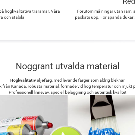
Red
å högkvalitativa träramar. Våra
Förutom målningar utan ram, ä
ra och stabila.
packats upp. För spända dukar:
Noggrant utvalda material
Högkvalitativ oljefärg
, med levande färger som aldrig bleknar
k från Kanada, robusta material, formade vid hög temperatur och mjukt 
Professionell linneväv, speciell beläggning och autentisk kvalitet