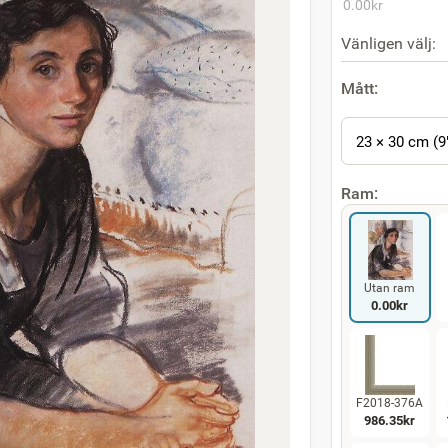
0.00
kr
Vänligen välj:
Mått:
23 × 30 cm (9
Ram:
Utan ram
0.00
kr
F2018-376A
986.35
kr