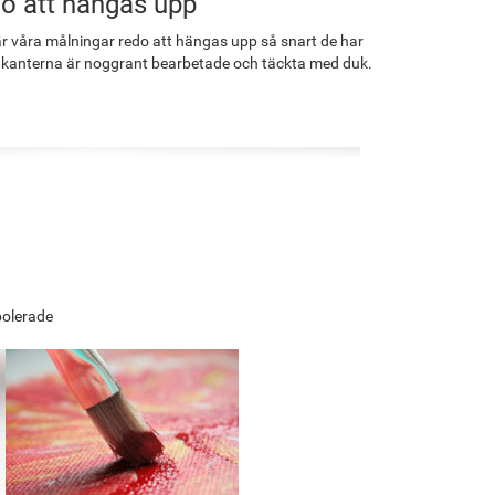
o att hängas upp
r våra målningar redo att hängas upp så snart de har
 kanterna är noggrant bearbetade och täckta med duk.
polerade