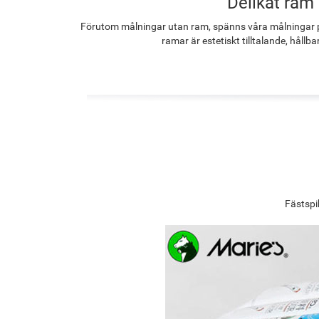
Delikat ram
Förutom målningar utan ram, spänns våra målningar p
ramar är estetiskt tilltalande, hållba
Fästspi