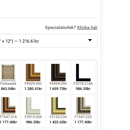
Specialstorlek?
Klicka här
" × 12") —
1 216.61
kr
Förberedd
F6929-302
F6944-296
F2018-218A
863.04
kr
1 280.41
kr
1 659.73
kr
986.35
kr
F7547-318
F3919-204
F5130-234
F7547-220
1 177.40
kr
986.35
kr
1 422.62
kr
1 177.40
kr