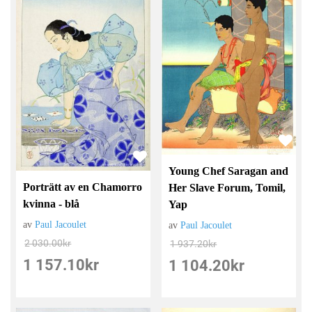
Young Chef Saragan and
Porträtt av en Chamorro
Her Slave Forum, Tomil,
kvinna - blå
Yap
av
Paul Jacoulet
av
Paul Jacoulet
2 030.00
kr
1 937.20
kr
1 157.10
kr
1 104.20
kr