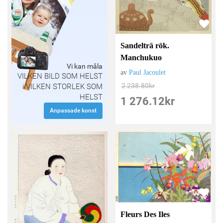
Sandelträ rök.
Manchukuo
Vi kan måla
av
Paul Jacoulet
VILKEN BILD SOM HELST
2 238.80
kr
i VILKEN STORLEK SOM
HELST
1 276.12
kr
Anpassade konst
Fleurs Des Iles