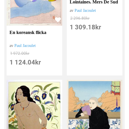
Lointaines. Mers De Sud
av
Paul Jacoulet
2 296.80
kr
1 309.18
kr
En koreansk flicka
av
Paul Jacoulet
1 972.00
kr
1 124.04
kr