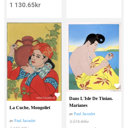
1 130.65
kr
Dans L'Isle De Tinian.
Marianes
La Cuche, Mongoliet
av
Paul Jacoulet
av
Paul Jacoulet
2 273.60
kr