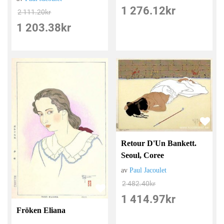
1 276.12
kr
2 111.20
kr
1 203.38
kr
Retour D'Un Bankett.
Seoul, Coree
av
Paul Jacoulet
2 482.40
kr
1 414.97
kr
Fröken Eliana