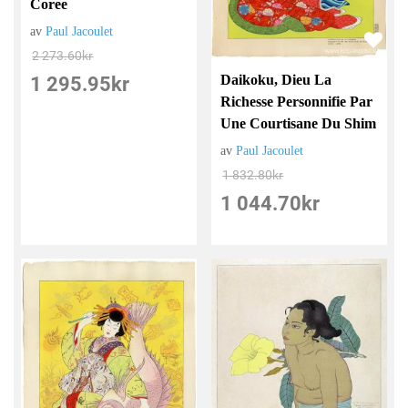
Coree
av
Paul Jacoulet
2 273.60
kr
Daikoku, Dieu La
1 295.95
kr
Richesse Personnifie Par
Une Courtisane Du Shim
av
Paul Jacoulet
1 832.80
kr
1 044.70
kr