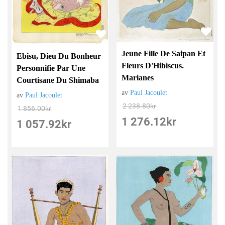
Jeune Fille De Saipan Et
Ebisu, Dieu Du Bonheur
Fleurs D'Hibiscus.
Personnifie Par Une
Marianes
Courtisane Du Shimaba
av
Paul Jacoulet
av
Paul Jacoulet
2 238.80
kr
1 856.00
kr
1 276.12
kr
1 057.92
kr