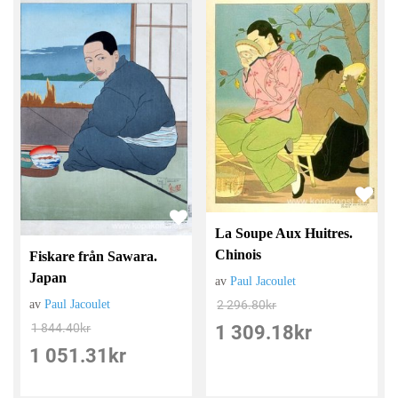
La Soupe Aux Huitres.
Chinois
Fiskare från Sawara.
Japan
av
Paul Jacoulet
av
Paul Jacoulet
2 296.80
kr
1 844.40
kr
1 309.18
kr
1 051.31
kr