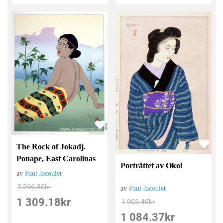
The Rock of Jokadj.
Ponape, East Carolinas
Porträttet av Okoi
av
Paul Jacoulet
2 296.80
kr
av
Paul Jacoulet
1 309.18
kr
1 902.40
kr
1 084.37
kr