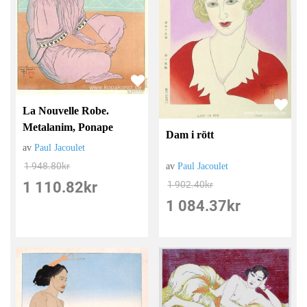
La Nouvelle Robe.
Metalanim, Ponape
Dam i rött
av
Paul Jacoulet
1 948.80
kr
av
Paul Jacoulet
1 110.82
kr
1 902.40
kr
1 084.37
kr