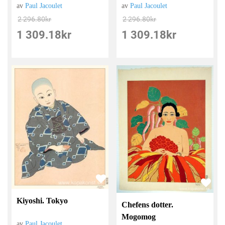
av
Paul Jacoulet
av
Paul Jacoulet
2 296.80
kr
2 296.80
kr
1 309.18
kr
1 309.18
kr
Kiyoshi. Tokyo
Chefens dotter.
Mogomog
av
Paul Jacoulet