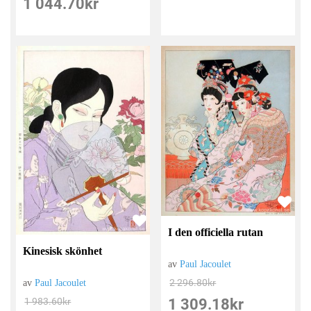
1 044.70
kr
I den officiella rutan
Kinesisk skönhet
av
Paul Jacoulet
2 296.80
kr
av
Paul Jacoulet
1 309.18
kr
1 983.60
kr