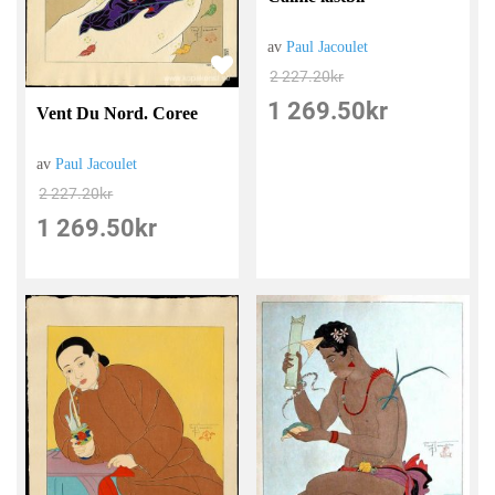
av
Paul Jacoulet
2 227.20
kr
1 269.50
kr
Vent Du Nord. Coree
av
Paul Jacoulet
2 227.20
kr
1 269.50
kr