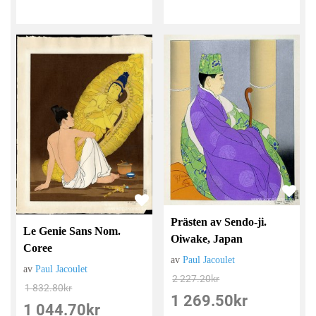
Prästen av Sendo-ji.
Le Genie Sans Nom.
Oiwake, Japan
Coree
av
Paul Jacoulet
av
Paul Jacoulet
2 227.20
kr
1 832.80
kr
1 269.50
kr
1 044.70
kr