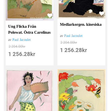
Medlarkorgen. kinesiska
Ung Flicka Från
Polowat. Östra Carolinas
av
Paul Jacoulet
av
Paul Jacoulet
2 204.00
kr
2 204.00
kr
1 256.28
kr
1 256.28
kr