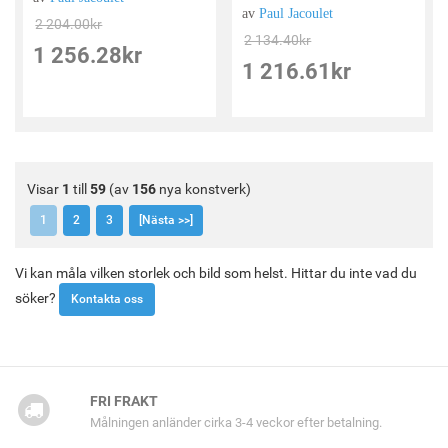
av
Paul Jacoulet
2 204.00
kr
2 134.40
kr
1 256.28
kr
1 216.61
kr
Visar
1
till
59
(av
156
nya konstverk)
1
2
3
[Nästa >>]
Vi kan måla vilken storlek och bild som helst. Hittar du inte vad du
söker?
Kontakta oss
FRI FRAKT
Målningen anländer cirka 3-4 veckor efter betalning.