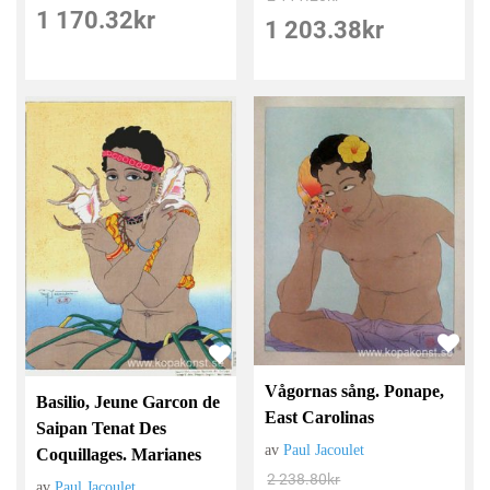
1 170.32
kr
1 203.38
kr
Vågornas sång. Ponape,
Basilio, Jeune Garcon de
East Carolinas
Saipan Tenat Des
av
Paul Jacoulet
Coquillages. Marianes
2 238.80
kr
av
Paul Jacoulet