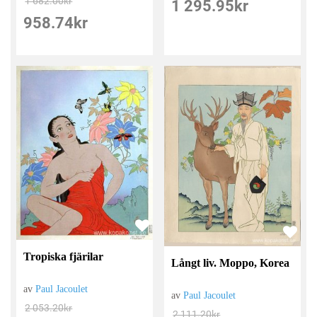
1 682.00
kr
1 295.95
kr
958.74
kr
Tropiska fjärilar
Långt liv. Moppo, Korea
av
Paul Jacoulet
av
Paul Jacoulet
2 053.20
kr
2 111.20
kr