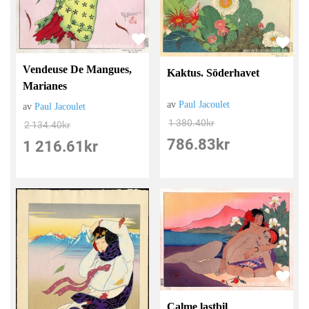
Vendeuse De Mangues,
Kaktus. Söderhavet
Marianes
av
Paul Jacoulet
av
Paul Jacoulet
1 380.40
kr
2 134.40
kr
786.83
kr
1 216.61
kr
Calme lastbil