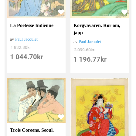
La Poetesse Indienne
Korgvävaren. Rör om,
japp
av
Paul Jacoulet
av
Paul Jacoulet
1 832.80
kr
2 099.60
kr
1 044.70
kr
1 196.77
kr
Trois Coreens. Seoul,