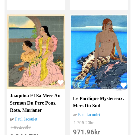
Joaquina Et Sa Mere Au
Le Pacifique Mysterieux.
Sermon Du Pere Pons.
Mers Du Sud
Rota, Marianer
av
Paul Jacoulet
av
Paul Jacoulet
1 705.20
kr
1 832.80
kr
971.96
kr