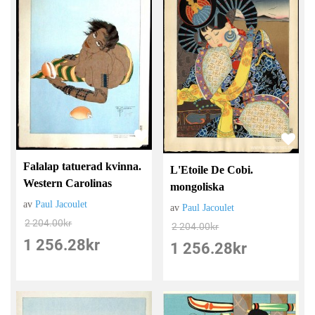
Falalap tatuerad kvinna.
L'Etoile De Cobi.
Western Carolinas
mongoliska
av
Paul Jacoulet
av
Paul Jacoulet
2 204.00
kr
2 204.00
kr
1 256.28
kr
1 256.28
kr