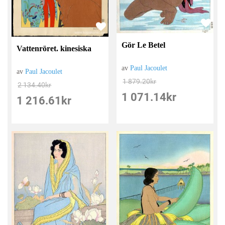
Gör Le Betel
Vattenröret. kinesiska
av
Paul Jacoulet
av
Paul Jacoulet
1 879.20
kr
2 134.40
kr
1 071.14
kr
1 216.61
kr