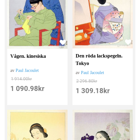
Den röda lackspegeln.
Vågen. kinesiska
Tokyo
av
Paul Jacoulet
av
Paul Jacoulet
1 914.00
kr
2 296.80
kr
1 090.98
kr
1 309.18
kr