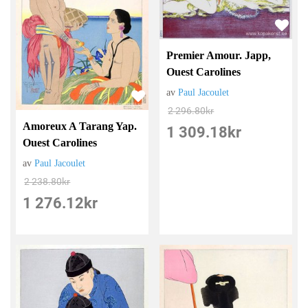
Premier Amour. Japp,
Ouest Carolines
av
Paul Jacoulet
2 296.80
kr
Amoreux A Tarang Yap.
1 309.18
kr
Ouest Carolines
av
Paul Jacoulet
2 238.80
kr
1 276.12
kr