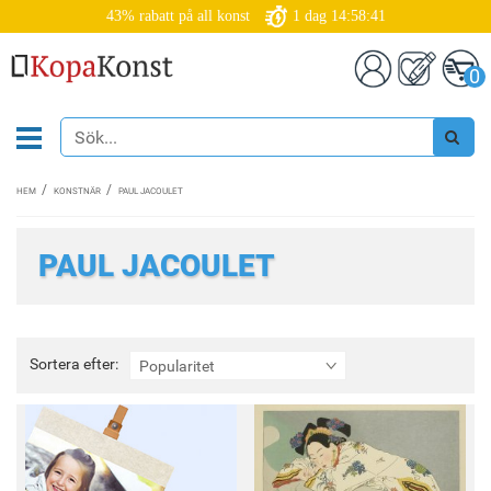
43% rabatt på all konst
1
dag
14:58:38
0
HEM
KONSTNÄR
PAUL JACOULET
PAUL JACOULET
Sortera
Sortera efter:
Popularitet
efter: