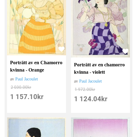
Porträtt av en Chamorro
Porträtt av en chamorro
kvinna - Orange
kvinna - violett
av
Paul Jacoulet
av
Paul Jacoulet
2 030.00
kr
1 972.00
kr
1 157.10
kr
1 124.04
kr