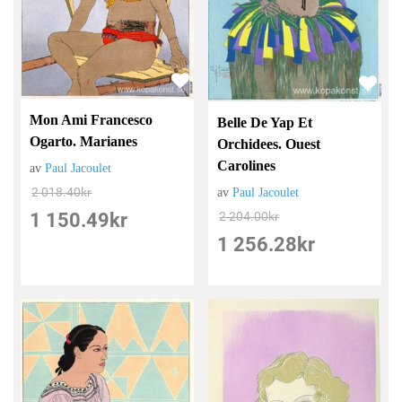
Mon Ami Francesco
Belle De Yap Et
Ogarto. Marianes
Orchidees. Ouest
Carolines
av
Paul Jacoulet
2 018.40
kr
av
Paul Jacoulet
2 204.00
kr
1 150.49
kr
1 256.28
kr