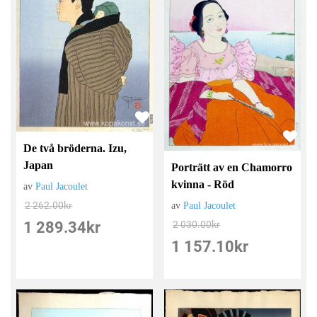
De två bröderna. Izu,
Japan
Porträtt av en Chamorro
kvinna - Röd
av
Paul Jacoulet
2 262.00
kr
av
Paul Jacoulet
1 289.34
kr
2 030.00
kr
1 157.10
kr