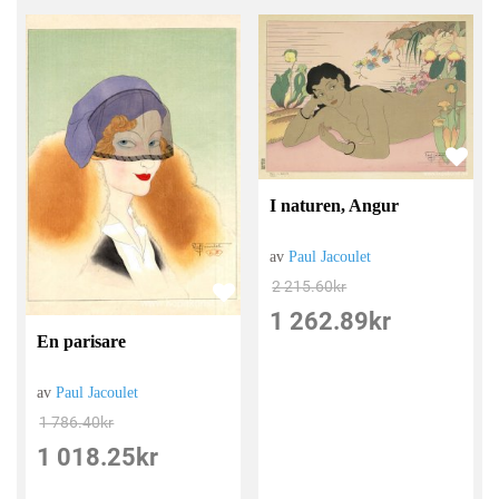
I naturen, Angur
av
Paul Jacoulet
2 215.60
kr
1 262.89
kr
En parisare
av
Paul Jacoulet
1 786.40
kr
1 018.25
kr