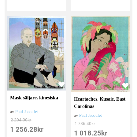
Mask säljare. kinesiska
Heartaches. Kusaie, East
Carolinas
av
Paul Jacoulet
av
Paul Jacoulet
2 204.00
kr
1 786.40
kr
1 256.28
kr
1 018.25
kr