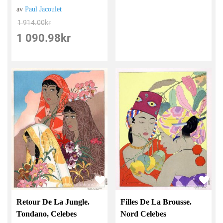
av
Paul Jacoulet
1 914.00
kr
1 090.98
kr
Filles De La Brousse.
Retour De La Jungle.
Nord Celebes
Tondano, Celebes