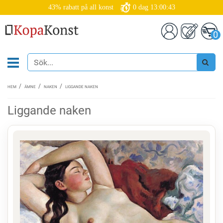
43% rabatt på all konst
0
dag
13:00:42
0
HEM
ÄMNE
NAKEN
LIGGANDE NAKEN
Liggande naken