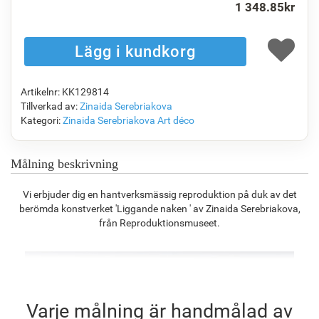
1 348.85
kr
F1823-204
F8645-298
F6537-236
F7034-298
1 120.44
kr
1 867.48
kr
990.76
kr
1 388.64
kr
Artikelnr: KK129814
F7034-296
F6731-224
F6731-226
F4827-234
Tillverkad av:
Zinaida Serebriakova
1 388.64
kr
1 388.64
kr
1 388.64
kr
1 316.72
kr
Kategori:
Zinaida Serebriakova
Art déco
Målning beskrivning
F8645-296
F4613-236
F5130-204
F6035-220
Vi erbjuder dig en hantverksmässig reproduktion på duk av det
1 287.95
kr
1 000.27
kr
1 442.11
kr
1 298.16
kr
berömda konstverket 'Liggande naken ' av Zinaida Serebriakova,
från Reproduktionsmuseet.
F2833-204
1 187.49
kr
Varje målning är handmålad av