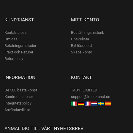
KUNDTJÄNST
MITT KONTO
Kontakta oss
Beställningshistorik
Om oss
Önskelista
Betalningsmetoder
Byt lösenord
Frakt och Returer
Skapa konto
Returpolicy
INFORMATION
KONTAKT
De 500 bästa konst
TAOYI LIMITED
Kundrecensioner
support@kopakonst.se
Integritetspolicy
Användarvillkor
ANMÄL DIG TILL VÅRT NYHETSBREV