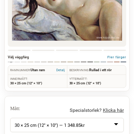
Välj väggfärg
Fler färger
Utan ram
Rullad i ett rör
Detalj
RAMNUMMER:
BESKRIVNING:
INNERMÅTT:
YTTERMÅTT:
30 × 25 cm (12" × 10")
30 × 25 cm (12" × 10")
Mått:
Specialstorlek?
Klicka här
30 × 25 cm (12" × 10") —
1 348.85
kr