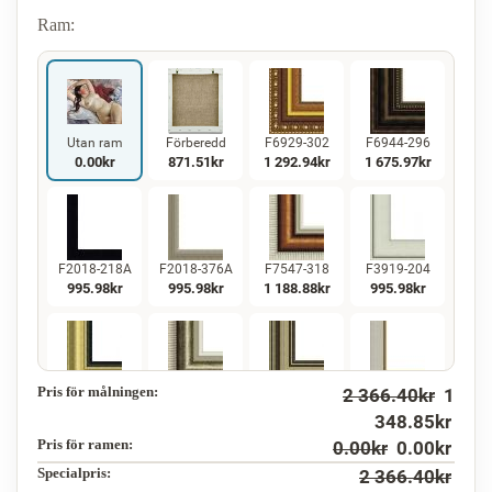
Ram:
Utan ram
Förberedd
F6929-302
F6944-296
0.00
kr
871.51
kr
1 292.94
kr
1 675.97
kr
F2018-218A
F2018-376A
F7547-318
F3919-204
995.98
kr
995.98
kr
1 188.88
kr
995.98
kr
Pris för målningen:
2 366.40
kr
1
F5130-234
F7547-220
F5429-258
F3013-236
1 436.54
kr
1 188.88
kr
1 436.54
kr
1 058.04
kr
348.85
kr
Pris för ramen:
0.00
kr
0.00
kr
Specialpris:
2 366.40
kr