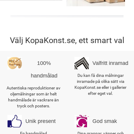
Välj KopaKonst.se, ett smart val
100%
Valfritt inramad
handmålad
Du kan få dina målningar
inramade på olika sätt via
KopaKonst.se eller i gallerier
Autentiska reproduktioner av
efter eget val.
oljemålningar som är helt
handmålade är vackrare än
tryck och posters.
Unik present
God smak
En handmålad
Dina grannar, vänner och