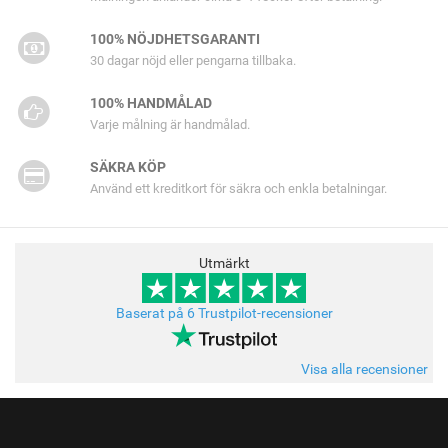
100% NÖJDHETSGARANTI
30 dagar nöjd eller pengarna tillbaka.
100% HANDMÅLAD
Varje målning är handmålad.
SÄKRA KÖP
Använd ett kreditkort för säkra och enkla betalningar.
Utmärkt
Baserat på 6 Trustpilot-recensioner
Visa alla recensioner