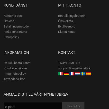
KUNDTJÄNST
MITT KONTO
Kontakta oss
Beställningshistorik
Om oss
Önskelista
Betalningsmetoder
Byt lösenord
Frakt och Returer
Skapa konto
Returpolicy
INFORMATION
KONTAKT
De 500 bästa konst
TAOYI LIMITED
Kundrecensioner
support@kopakonst.se
Integritetspolicy
Användarvillkor
ANMÄL DIG TILL VÅRT NYHETSBREV