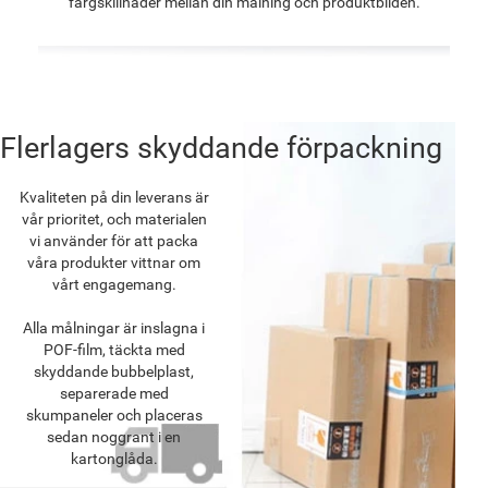
färgskillnader mellan din målning och produktbilden.
Flerlagers skyddande förpackning
Kvaliteten på din leverans är
vår prioritet, och materialen
vi använder för att packa
våra produkter vittnar om
vårt engagemang.
Alla målningar är inslagna i
POF-film, täckta med
skyddande bubbelplast,
separerade med
skumpaneler och placeras
sedan noggrant i en
kartonglåda.