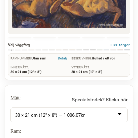
Välj väggfärg
Fler färger
Utan ram
Rullad i ett rör
Detalj
RAMNUMMER:
BESKRIVNING:
INNERMÅTT:
YTTERMÅTT:
30 × 21 cm (12" × 8")
30 × 21 cm (12" × 8")
Mått:
Specialstorlek?
Klicka här
30 × 21 cm (12" × 8") —
1 006.07
kr
Ram: