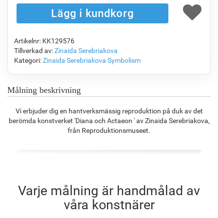
Artikelnr: KK129576
F7034-296
F6731-224
F6731-226
F4827-234
Tillverkad av:
Zinaida Serebriakova
1 409.28
kr
1 409.28
kr
1 409.28
kr
1 336.20
kr
Kategori:
Zinaida Serebriakova
Symbolism
Målning beskrivning
F8645-296
F4613-236
F5130-204
F6035-220
Vi erbjuder dig en hantverksmässig reproduktion på duk av det
1 307.09
kr
1 015.12
kr
1 463.57
kr
1 317.53
kr
berömda konstverket 'Diana och Actaeon ' av Zinaida Serebriakova,
från Reproduktionsmuseet.
F2833-204
1 205.24
kr
Varje målning är handmålad av
våra konstnärer