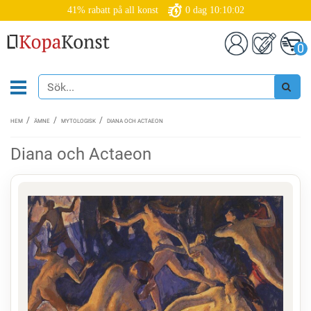
41% rabatt på all konst
0
dag
10:10:02
0
HEM
ÄMNE
MYTOLOGISK
DIANA OCH ACTAEON
Diana och Actaeon