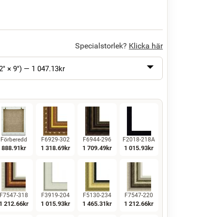
Specialstorlek?
Klicka här
2" × 9") —
1 047.13
kr
Förberedd
F6929-302
F6944-296
F2018-218A
888.91
kr
1 318.69
kr
1 709.49
kr
1 015.93
kr
F7547-318
F3919-204
F5130-234
F7547-220
1 212.66
kr
1 015.93
kr
1 465.31
kr
1 212.66
kr