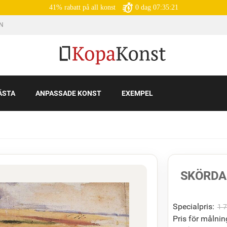
41% rabatt på all konst
0
dag
07:35:19
IN
ÄSTA
ANPASSADE KONST
EXEMPEL
SKÖRD
Specialpris:
1 
Pris för målnin