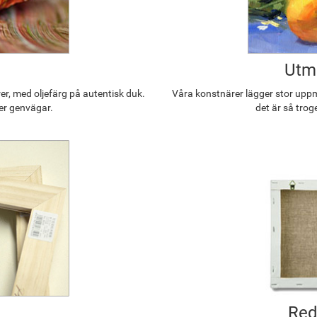
Utmä
r, med oljefärg på autentisk duk.
Våra konstnärer lägger stor uppmä
ler genvägar.
det är så trog
Red