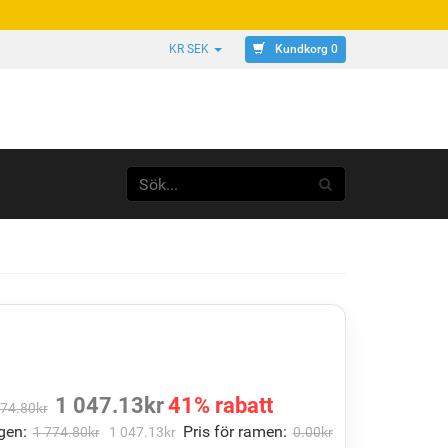
Kundkorg 0
KR SEK
A
1 047.13
kr
41% rabatt
774.80
kr
gen:
Pris för ramen:
1 774.80
kr
1 047.13
kr
0.00
kr