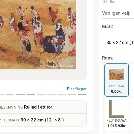
0.00
kr
Vänligen välj:
Mått:
30 × 22 cm (1
Ram:
Utan ram
Fler färger
0.00
kr
Rullad i ett rör
BESKRIVNING:
30 × 22 cm (12" × 8")
YTTERMÅTT:
F2018-376A
1 015.93
kr