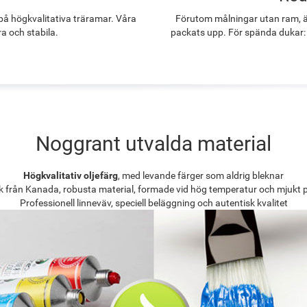
å högkvalitativa träramar. Våra
Förutom målningar utan ram, ä
ra och stabila.
packats upp. För spända dukar:
Noggrant utvalda material
Högkvalitativ oljefärg
, med levande färger som aldrig bleknar
k från Kanada, robusta material, formade vid hög temperatur och mjukt 
Professionell linneväv, speciell beläggning och autentisk kvalitet