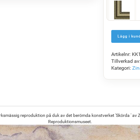
F5429-258
1 465.31
kr
Artikelnr: K
F7034-298
Tillverkad av
1 416.48
kr
Kategori:
Zin
F8645-296
1 313.70
kr
erksmässig reproduktion på duk av det berömda konstverket 'Skörda ' av Z
Reproduktionsmuseet.