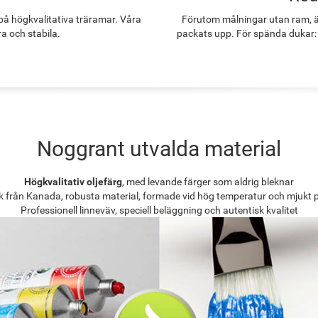
å högkvalitativa träramar. Våra
Förutom målningar utan ram, ä
ra och stabila.
packats upp. För spända dukar:
Noggrant utvalda material
Högkvalitativ oljefärg
, med levande färger som aldrig bleknar
k från Kanada, robusta material, formade vid hög temperatur och mjukt 
Professionell linneväv, speciell beläggning och autentisk kvalitet