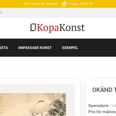
43% rabatt på all konst
2
dagar
11:00:58
IN
ÄSTA
ANPASSADE KONST
EXEMPEL
OKÄND T
Specialpris:
1 
Pris för målnin