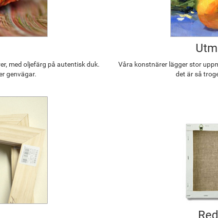
Utmä
r, med oljefärg på autentisk duk.
Våra konstnärer lägger stor uppmä
ler genvägar.
det är så trog
Red