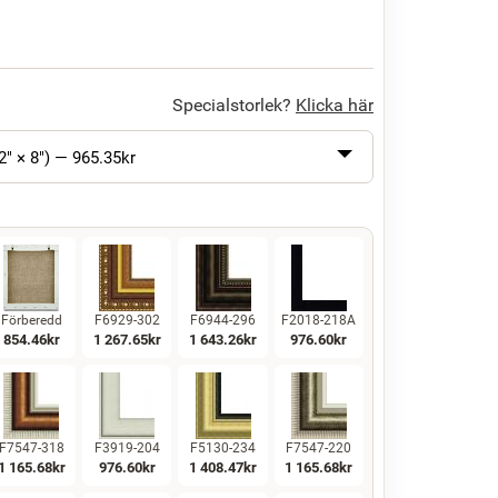
Specialstorlek?
Klicka här
2" × 8") —
965.35
kr
Förberedd
F6929-302
F6944-296
F2018-218A
854.46
kr
1 267.65
kr
1 643.26
kr
976.60
kr
F7547-318
F3919-204
F5130-234
F7547-220
1 165.68
kr
976.60
kr
1 408.47
kr
1 165.68
kr