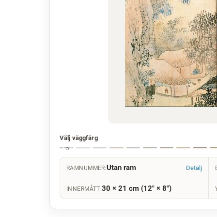
Välj väggfärg
Utan ram
Detalj
RAMNUMMER:
30 × 21 cm (12" × 8")
INNERMÅTT: