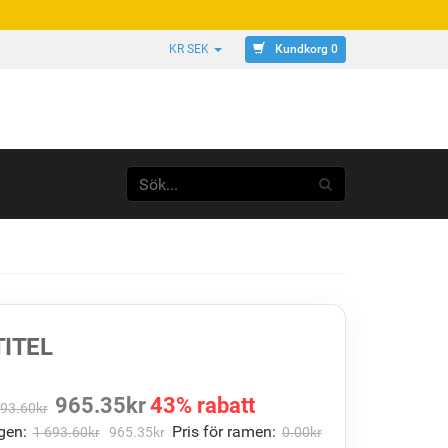
Kundkorg 0
KR SEK
ITEL
965.35
kr
43% rabatt
693.60
kr
gen:
Pris för ramen:
1 693.60
kr
965.35
kr
0.00
kr