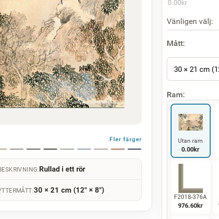
0.00
kr
Vänligen välj:
Mått:
30 × 21 cm (1
Ram:
Fler färger
Utan ram
0.00
kr
Rullad i ett rör
BESKRIVNING:
30 × 21 cm (12" × 8")
YTTERMÅTT:
F2018-376A
976.60
kr