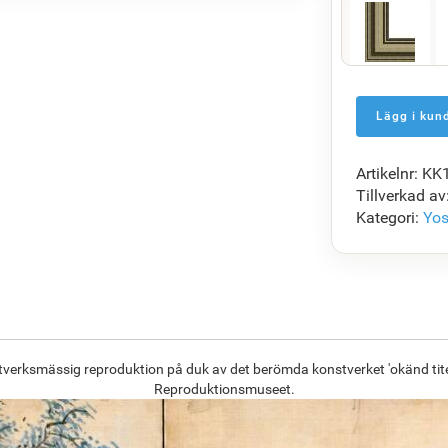
F5429-258
1 408.47
kr
Artikelnr: K
F7034-298
Tillverkad av
1 361.49
kr
Kategori:
Yos
F8645-296
1 262.78
kr
ntverksmässig reproduktion på duk av det berömda konstverket 'okänd tite
Reproduktionsmuseet.