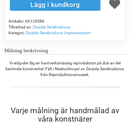
Artikelnr: KK129586
F7034-296
F6731-224
F6731-226
F4827-234
Tillverkad av:
Zinaida Serebriakova
1 402.09
kr
1 402.09
kr
1 402.09
kr
1 329.48
kr
Kategori:
Zinaida Serebriakova
Impressionism
Målning beskrivning
F8645-296
F4613-236
F5130-204
F6035-220
Vi erbjuder dig en hantverksmässig reproduktion på duk av det
1 300.48
kr
1 010.01
kr
1 456.15
kr
1 310.80
kr
berömda konstverket 'Fält i Neskuchnoye' av Zinaida Serebriakova,
från Reproduktionsmuseet.
F2833-204
1 199.09
kr
Varje målning är handmålad av
våra konstnärer