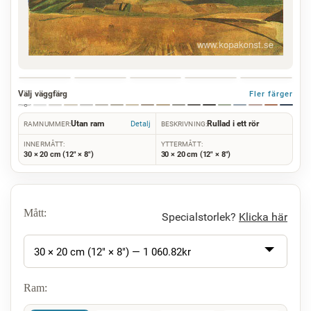
Välj väggfärg
Fler färger
Utan ram
Rullad i ett rör
Detalj
RAMNUMMER:
BESKRIVNING:
INNERMÅTT:
YTTERMÅTT:
30 × 20 cm (12" × 8")
30 × 20 cm (12" × 8")
Mått:
Specialstorlek?
Klicka här
30 × 20 cm (12" × 8") —
1 060.82
kr
Ram: