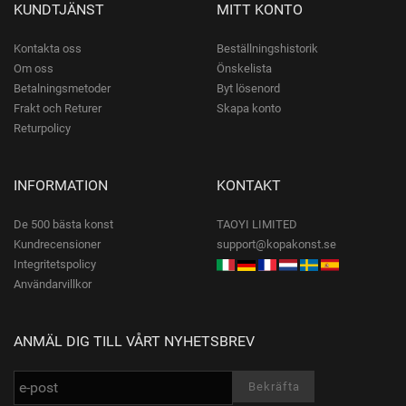
KUNDTJÄNST
MITT KONTO
Kontakta oss
Beställningshistorik
Om oss
Önskelista
Betalningsmetoder
Byt lösenord
Frakt och Returer
Skapa konto
Returpolicy
INFORMATION
KONTAKT
De 500 bästa konst
TAOYI LIMITED
Kundrecensioner
support@kopakonst.se
Integritetspolicy
Användarvillkor
ANMÄL DIG TILL VÅRT NYHETSBREV