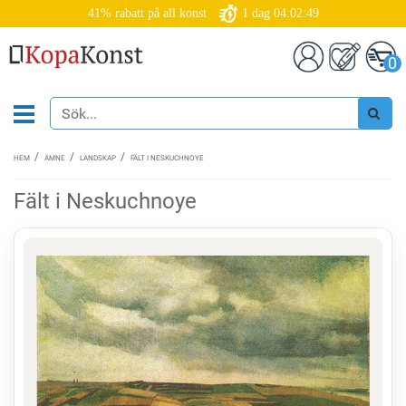
41% rabatt på all konst
1
dag
04:02:49
0
HEM
ÄMNE
LANDSKAP
FÄLT I NESKUCHNOYE
Fält i Neskuchnoye