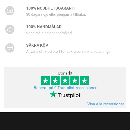
100% NÖJDHETSGARANTI
30 dagar nöjd eller pengarna tillbaka.
100% HANDMÅLAD
Varje målning är handmålad.
SÄKRA KÖP
Använd ett kreditkort för säkra och enkla betalningar.
Utmärkt
Baserat på 6 Trustpilot-recensioner
Visa alla recensioner