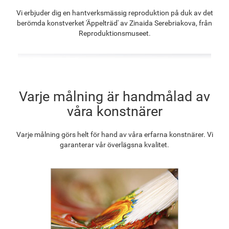
F8645-296
F4613-236
F5130-204
F6035-220
Vi erbjuder dig en hantverksmässig reproduktion på duk av det
1 269.16
kr
985.77
kr
1 421.12
kr
1 279.25
kr
berömda konstverket 'Äppelträd' av Zinaida Serebriakova, från
Reproduktionsmuseet.
F2833-204
1 170.21
kr
Varje målning är handmålad av
våra konstnärer
Varje målning görs helt för hand av våra erfarna konstnärer. Vi
garanterar vår överlägsna kvalitet.