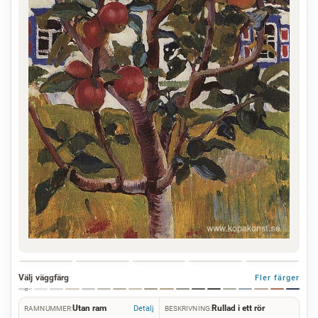
Välj väggfärg
Fler färger
Utan ram
Rullad i ett rör
Detalj
RAMNUMMER:
BESKRIVNING: