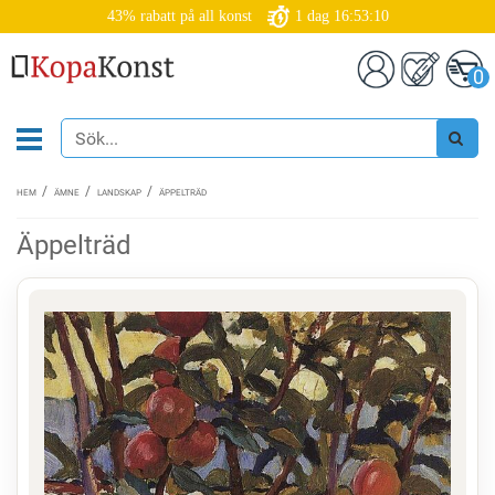
43% rabatt på all konst
1
dag
16:53:10
0
HEM
ÄMNE
LANDSKAP
ÄPPELTRÄD
Äppelträd