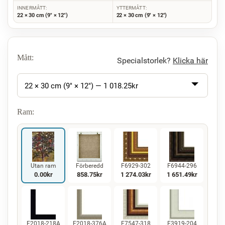
INNERMÅTT:
YTTERMÅTT:
22 × 30 cm (9" × 12")
22 × 30 cm (9" × 12")
Mått:
Specialstorlek?
Klicka här
22 × 30 cm (9" × 12") —
1 018.25
kr
Ram:
Utan ram
Förberedd
F6929-302
F6944-296
0.00
kr
858.75
kr
1 274.03
kr
1 651.49
kr
F2018-218A
F2018-376A
F7547-318
F3919-204