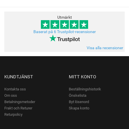
Utmärkt
Baserat på 6 Trustpilot-recensioner
Visa alla recensioner
KUNDTJÄNST
MITT KONTO
Kontakta oss
Beställningshistorik
Om oss
Önskelista
Betalningsmetoder
Byt lösenord
Frakt och Returer
Skapa konto
Returpolicy