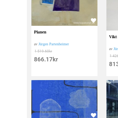
Planen
Vikt 
av
Jürgen Partenheimer
av
Jü
1 519.60
kr
1 42
866.17
kr
81