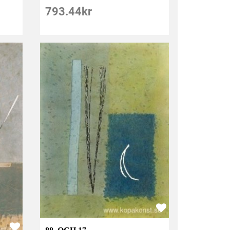
793.44
kr