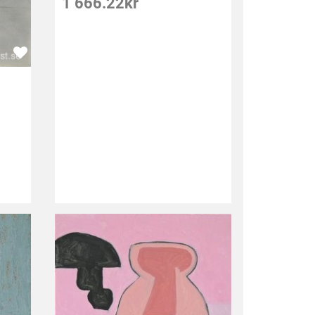
1 666.22
kr