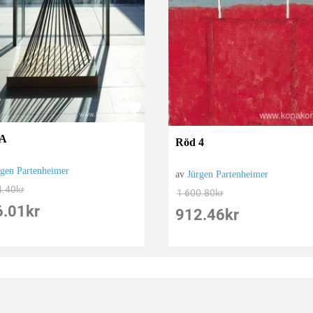
A
Röd 4
rgen Partenheimer
av
Jürgen Partenheimer
4.40
kr
1 600.80
kr
6.01
kr
912.46
kr