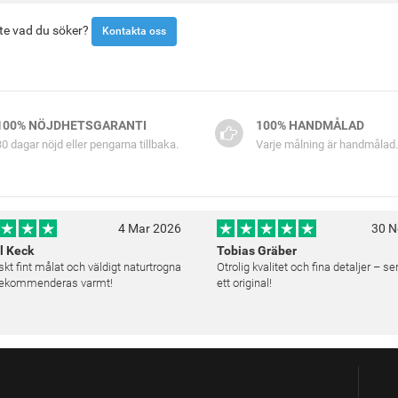
inte vad du söker?
Kontakta oss
100% NÖJDHETSGARANTI
100% HANDMÅLAD
30 dagar nöjd eller pengarna tillbaka.
Varje målning är handmålad.
4 Mar 2026
30 N
l Keck
Tobias Gräber
skt fint målat och väldigt naturtrogna
Otrolig kvalitet och fina detaljer – s
 Rekommenderas varmt!
ett original!