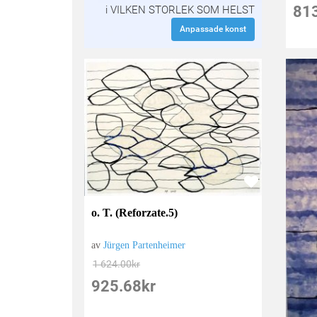
81
i VILKEN STORLEK SOM HELST
Anpassade konst
o. T. (Reforzate.5)
av
Jürgen Partenheimer
1 624.00
kr
925.68
kr