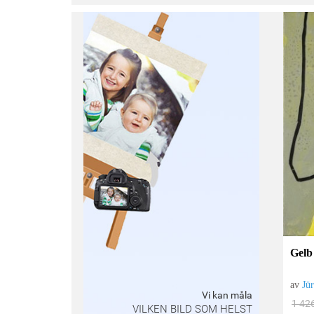
Gelb 
av
Jü
Vi kan måla
1 42
VILKEN BILD SOM HELST