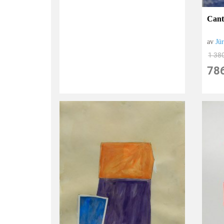
Cant
av
Jü
1 38
78