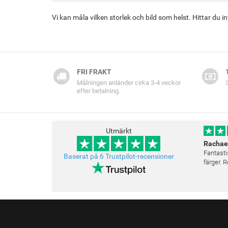
Vi kan måla vilken storlek och bild som helst. Hittar du 
FRI FRAKT
Målningen anländer cirka 3-4 veckor
efter betalning.
Utmärkt
Rachae
Fantasti
Baserat på 6 Trustpilot-recensioner
färger.