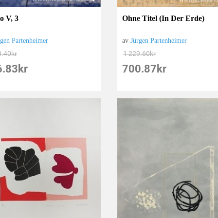
o V, 3
Ohne Titel (In Der Erde)
rgen Partenheimer
av
Jürgen Partenheimer
0.40
kr
1 229.60
kr
6.83
kr
700.87
kr