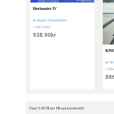
Horisonter IV
av
Jürgen Partenheimer
1 647.20
kr
938.90
kr
KIW
av
Jü
1 55
88
Visar
1
till
15
(av
15
nya konstverk)