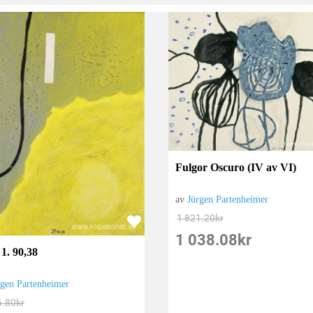
Fulgor Oscuro (IV av VI)
av
Jürgen Partenheimer
1 821.20
kr
1 038.08
kr
1. 90,38
rgen Partenheimer
6.80
kr