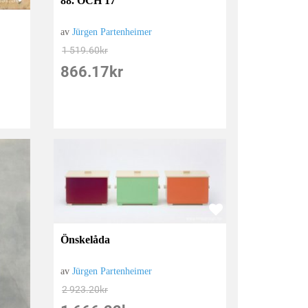
88. OCH 17
av
Jürgen Partenheimer
1 519.60
kr
866.17
kr
Önskelåda
av
Jürgen Partenheimer
2 923.20
kr