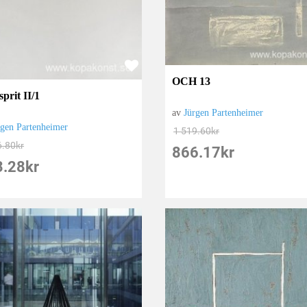
OCH 13
sprit II/1
av
Jürgen Partenheimer
rgen Partenheimer
1 519.60
kr
6.80
kr
866.17
kr
3.28
kr