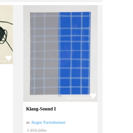
Klang-Sound I
av
Jürgen Partenheimer
1 392.00
kr