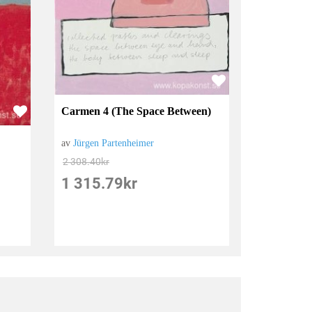
Carmen 4 (The Space Between)
av
Jürgen Partenheimer
2 308.40
kr
1 315.79
kr