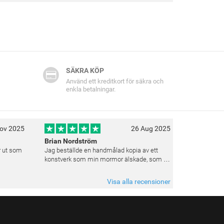
SÄKRA KÖP
Använd ett kreditkort för säkra och
enkla betalningar.
ov 2025
26 Aug 2025
Brian Nordström
er ut som
Jag beställde en handmålad kopia av ett
konstverk som min mormor älskade, som en
gåva till henne. Resultatet överträffade
verkligen mina förväntningar. Färgerna var
Visa alla recensioner
livfulla och varje penseldrag kän