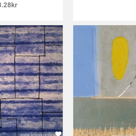
3.28
kr