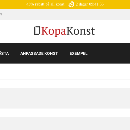
43% rabatt på all konst
2
dagar
09:41:55
IN
ÄSTA
ANPASSADE KONST
EXEMPEL