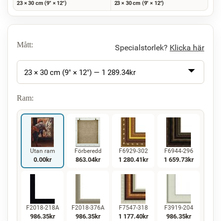
23 × 30 cm (9" × 12")
23 × 30 cm (9" × 12")
Mått:
Specialstorlek?
Klicka här
23 × 30 cm (9" × 12") —
1 289.34
kr
Ram:
Utan ram
Förberedd
F6929-302
F6944-296
0.00
kr
863.04
kr
1 280.41
kr
1 659.73
kr
F2018-218A
F2018-376A
F7547-318
F3919-204
986.35
kr
986.35
kr
1 177.40
kr
986.35
kr