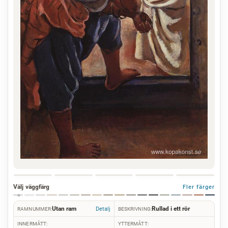
Välj väggfärg
Fler färger
Utan ram
Rullad i ett rör
Detalj
RAMNUMMER:
BESKRIVNING:
INNERMÅTT:
YTTERMÅTT: