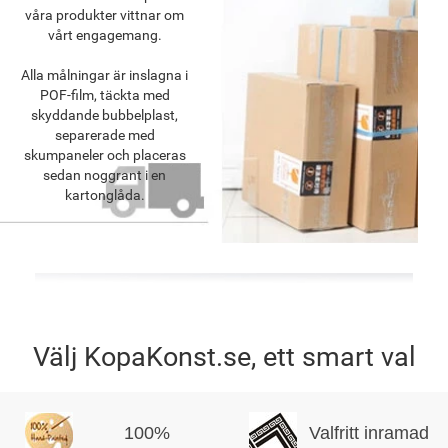
våra produkter vittnar om
vårt engagemang.
Alla målningar är inslagna i
POF-film, täckta med
skyddande bubbelplast,
separerade med
skumpaneler och placeras
sedan noggrant i en
kartonglåda.
Välj KopaKonst.se, ett smart val
100%
Valfritt inramad