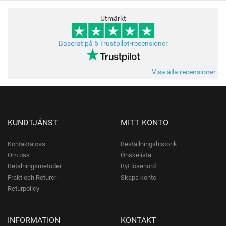
Utmärkt
Baserat på 6 Trustpilot-recensioner
Visa alla recensioner
KUNDTJÄNST
MITT KONTO
Kontakta oss
Beställningshistorik
Om oss
Önskelista
Betalningsmetoder
Byt lösenord
Frakt och Returer
Skapa konto
Returpolicy
INFORMATION
KONTAKT