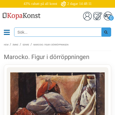
43% rabatt på all konst
2
dagar
14:48:10
0
HEM
ÄMNE
GENRE
MAROCKO. FIGUR I DÖRRÖPPNINGEN
Marocko. Figur i dörröppningen