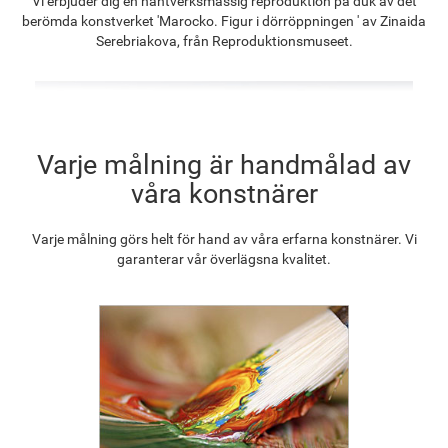
Vi erbjuder dig en hantverksmässig reproduktion på duk av det
1 275.42
kr
990.64
kr
1 428.19
kr
1 285.63
kr
berömda konstverket 'Marocko. Figur i dörröppningen ' av Zinaida
Serebriakova, från Reproduktionsmuseet.
F2833-204
1 176.01
kr
Varje målning är handmålad av
våra konstnärer
Varje målning görs helt för hand av våra erfarna konstnärer. Vi
garanterar vår överlägsna kvalitet.