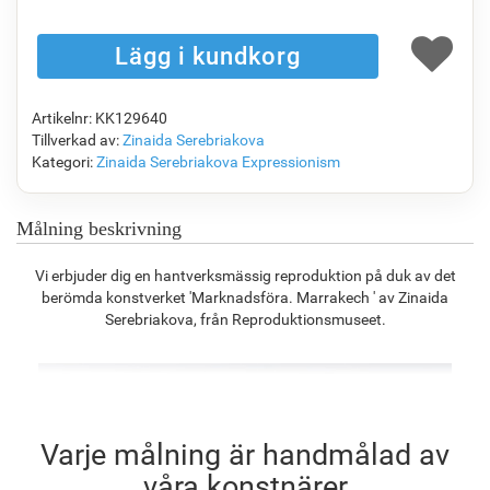
F1823-204
F8645-298
F6537-236
F7034-298
1 148.63
kr
1 914.35
kr
1 015.58
kr
1 423.44
kr
Artikelnr: KK129640
F7034-296
F6731-224
F6731-226
F4827-234
Tillverkad av:
Zinaida Serebriakova
1 423.44
kr
1 423.44
kr
1 423.44
kr
1 349.66
kr
Kategori:
Zinaida Serebriakova
Expressionism
Målning beskrivning
F8645-296
F4613-236
F5130-204
F6035-220
Vi erbjuder dig en hantverksmässig reproduktion på duk av det
1 320.20
kr
1 025.32
kr
1 478.30
kr
1 330.75
kr
berömda konstverket 'Marknadsföra. Marrakech ' av Zinaida
Serebriakova, från Reproduktionsmuseet.
F2833-204
1 217.30
kr
Varje målning är handmålad av
våra konstnärer