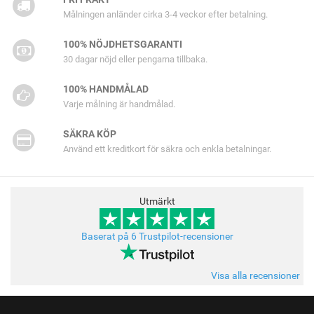
Målningen anländer cirka 3-4 veckor efter betalning.
100% NÖJDHETSGARANTI
30 dagar nöjd eller pengarna tillbaka.
100% HANDMÅLAD
Varje målning är handmålad.
SÄKRA KÖP
Använd ett kreditkort för säkra och enkla betalningar.
Utmärkt
Baserat på 6 Trustpilot-recensioner
Visa alla recensioner