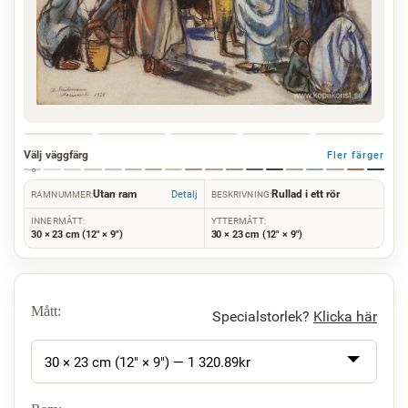
Välj väggfärg
Fler färger
Utan ram
Rullad i ett rör
Detalj
RAMNUMMER:
BESKRIVNING:
INNERMÅTT:
YTTERMÅTT:
30 × 23 cm (12" × 9")
30 × 23 cm (12" × 9")
Mått:
Specialstorlek?
Klicka här
30 × 23 cm (12" × 9") —
1 320.89
kr