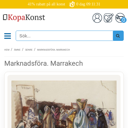
41% rabatt på all konst
0
dag
09:11:31
0
HEM
ÄMNE
GENRE
MARKNADSFÖRA. MARRAKECH
Marknadsföra. Marrakech