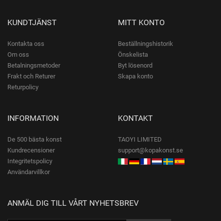
KUNDTJÄNST
MITT KONTO
Kontakta oss
Beställningshistorik
Om oss
Önskelista
Betalningsmetoder
Byt lösenord
Frakt och Returer
Skapa konto
Returpolicy
INFORMATION
KONTAKT
De 500 bästa konst
TAOYI LIMITED
Kundrecensioner
support@kopakonst.se
Integritetspolicy
Användarvillkor
ANMÄL DIG TILL VÅRT NYHETSBREV