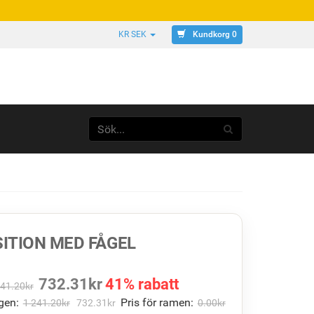
Kundkorg 0
KR SEK
ITION MED FÅGEL
732.31
kr
41% rabatt
241.20
kr
gen:
Pris för ramen:
1 241.20
kr
732.31
kr
0.00
kr