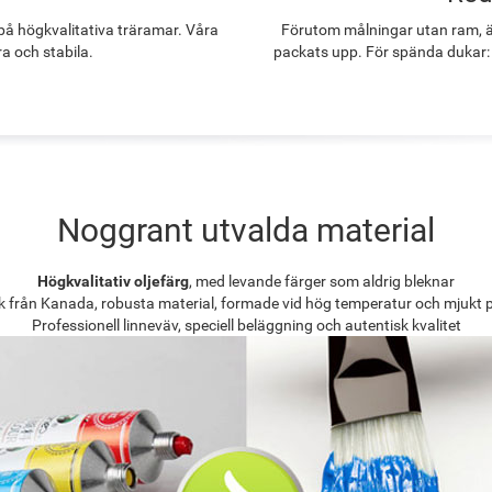
å högkvalitativa träramar. Våra
Förutom målningar utan ram, ä
ra och stabila.
packats upp. För spända dukar:
Noggrant utvalda material
Högkvalitativ oljefärg
, med levande färger som aldrig bleknar
k från Kanada, robusta material, formade vid hög temperatur och mjukt 
Professionell linneväv, speciell beläggning och autentisk kvalitet