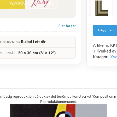
F5429-258
1 450.46
kr
Fler färger
Rullad i ett rör
BESKRIVNING:
Artikelnr: K
F7034-298
Tillverkad av
20 × 30 cm (8" × 12")
1 402.09
kr
YTTERMÅTT:
Kategori:
Yve
F8645-296
1 300.48
kr
ksmässig reproduktion på duk av det berömda konstverket 'Komposition med
Reproduktionsmuseet.