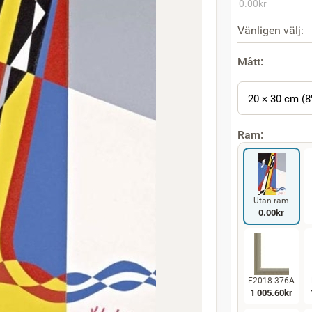
0.00
kr
Vänligen välj:
Mått:
20 × 30 cm (8
Ram:
Utan ram
0.00
kr
F2018-376A
1 005.60
kr