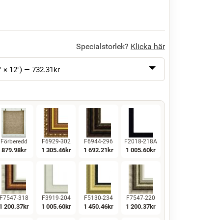
Specialstorlek?
Klicka här
" × 12") —
732.31
kr
Förberedd
F6929-302
F6944-296
F2018-218A
879.98
kr
1 305.46
kr
1 692.21
kr
1 005.60
kr
F7547-318
F3919-204
F5130-234
F7547-220
1 200.37
kr
1 005.60
kr
1 450.46
kr
1 200.37
kr