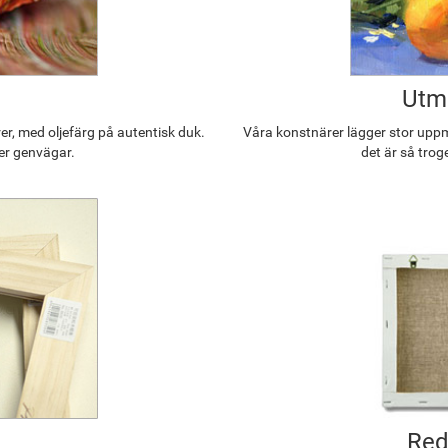
Utmä
r, med oljefärg på autentisk duk.
Våra konstnärer lägger stor uppmä
ler genvägar.
det är så trog
Red