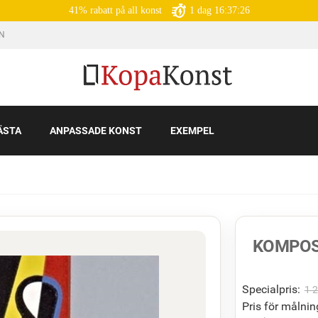
41% rabatt på all konst
1
dag
16:37:25
IN
ÄSTA
ANPASSADE KONST
EXEMPEL
KOMPOS
Specialpris:
1 
Pris för målnin