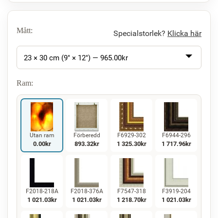
Mått:
Specialstorlek?
Klicka här
23 × 30 cm (9" × 12") —
965.00
kr
Ram:
Utan ram
Förberedd
F6929-302
F6944-296
0.00
kr
893.32
kr
1 325.30
kr
1 717.96
kr
F2018-218A
F2018-376A
F7547-318
F3919-204
1 021.03
kr
1 021.03
kr
1 218.70
kr
1 021.03
kr