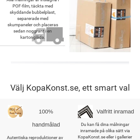
POF-film, täckta med
skyddande bubbelplast,
separerade med
skumpaneler och placeras
sedan noggrant i en
kartonglåda.
Välj KopaKonst.se, ett smart val
100%
Valfritt inramad
handmålad
Du kan få dina målningar
inramade på olika sätt via
KopaKonst.se eller i gallerier
Autentiska reproduktioner av