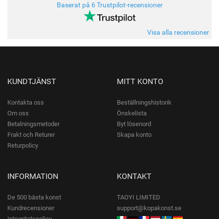
Baserat på 6 Trustpilot-recensioner
Visa alla recensioner
KUNDTJÄNST
MITT KONTO
Kontakta oss
Beställningshistorik
Om oss
Önskelista
Betalningsmetoder
Byt lösenord
Frakt och Returer
Skapa konto
Returpolicy
INFORMATION
KONTAKT
De 500 bästa konst
TAOYI LIMITED
Kundrecensioner
support@kopakonst.se
Integritetspolicy