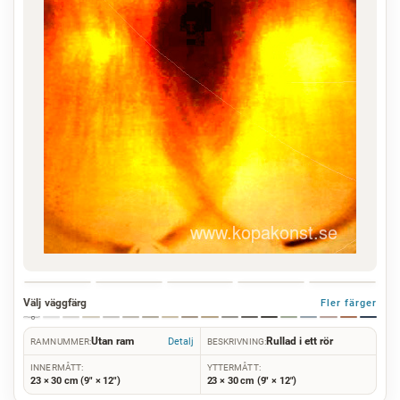
Välj väggfärg
Fler färger
Utan ram
Rullad i ett rör
Detalj
RAMNUMMER:
BESKRIVNING:
INNERMÅTT:
YTTERMÅTT:
23 × 30 cm (9" × 12")
23 × 30 cm (9" × 12")