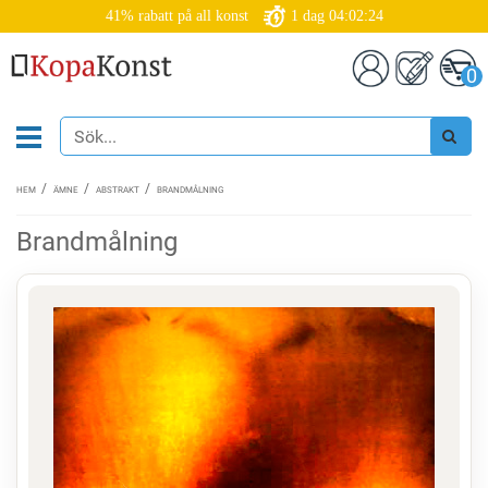
41% rabatt på all konst
1
dag
04:02:24
0
HEM
ÄMNE
ABSTRAKT
BRANDMÅLNING
Brandmålning