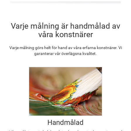
F2833-204
Varje målning är handmålad av
1 217.30
kr
våra konstnärer
Varje målning görs helt för hand av våra erfarna konstnärer. Vi
garanterar vår överlägsna kvalitet.
Handmålad