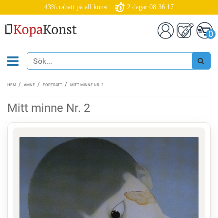
43% rabatt på all konst
2
dagar
08:36:17
0
HEM
ÄMNE
PORTRÄTT
MITT MINNE NR. 2
Mitt minne Nr. 2