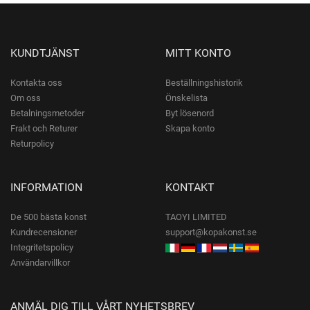
KUNDTJÄNST
MITT KONTO
Kontakta oss
Beställningshistorik
Om oss
Önskelista
Betalningsmetoder
Byt lösenord
Frakt och Returer
Skapa konto
Returpolicy
INFORMATION
KONTAKT
De 500 bästa konst
TAOYI LIMITED
Kundrecensioner
support@kopakonst.se
Integritetspolicy
Användarvillkor
ANMÄL DIG TILL VÅRT NYHETSBREV