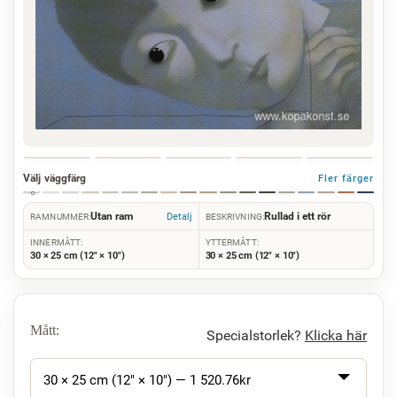
Välj väggfärg
Fler färger
Utan ram
Rullad i ett rör
Detalj
RAMNUMMER:
BESKRIVNING:
INNERMÅTT:
YTTERMÅTT:
30 × 25 cm (12" × 10")
30 × 25 cm (12" × 10")
Mått:
Specialstorlek?
Klicka här
30 × 25 cm (12" × 10") —
1 520.76
kr