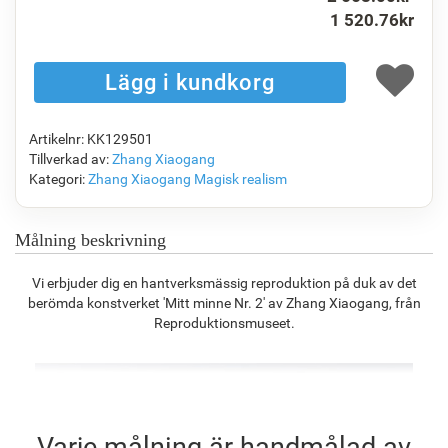
1 520.76
kr
F1823-204
F8645-298
F6537-236
F7034-298
1 120.44
kr
1 867.48
kr
990.76
kr
1 388.64
kr
Artikelnr: KK129501
F7034-296
F6731-224
F6731-226
F4827-234
Tillverkad av:
Zhang Xiaogang
1 388.64
kr
1 388.64
kr
1 388.64
kr
1 316.72
kr
Kategori:
Zhang Xiaogang
Magisk realism
Målning beskrivning
F8645-296
F4613-236
F5130-204
F6035-220
Vi erbjuder dig en hantverksmässig reproduktion på duk av det
1 287.95
kr
1 000.27
kr
1 442.11
kr
1 298.16
kr
berömda konstverket 'Mitt minne Nr. 2' av Zhang Xiaogang, från
Reproduktionsmuseet.
F2833-204
1 187.49
kr
Varje målning är handmålad av