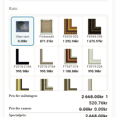
Ram:
Utan ram
Förberedd
F6929-302
F6944-296
0.00
kr
871.51
kr
1 292.94
kr
1 675.97
kr
F2018-218A
F2018-376A
F7547-318
F3919-204
995.98
kr
995.98
kr
1 188.88
kr
995.98
kr
Pris för målningen:
2 668.00
kr
1
F5130-234
F7547-220
F5429-258
F3013-236
1 436.54
kr
1 188.88
kr
1 436.54
kr
1 058.04
kr
520.76
kr
Pris för ramen:
0.00
kr
0.00
kr
Specialpris:
2 668.00
kr