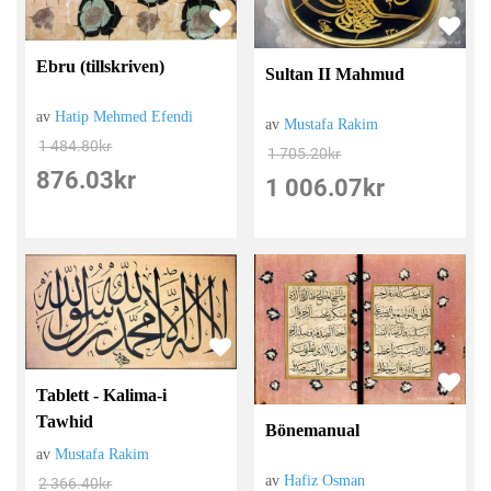
Ebru (tillskriven)
Sultan II Mahmud
av
Hatip Mehmed Efendi
av
Mustafa Rakim
1 484.80
kr
1 705.20
kr
876.03
kr
1 006.07
kr
Tablett - Kalima-i
Tawhid
Bönemanual
av
Mustafa Rakim
av
Hafiz Osman
2 366.40
kr