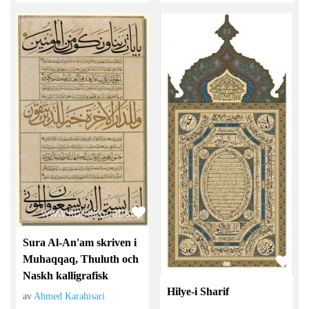
Sura Al-An'am skriven i
Muhaqqaq, Thuluth och
Naskh kalligrafisk
Hilye-i Sharif
av
Ahmed Karahisari