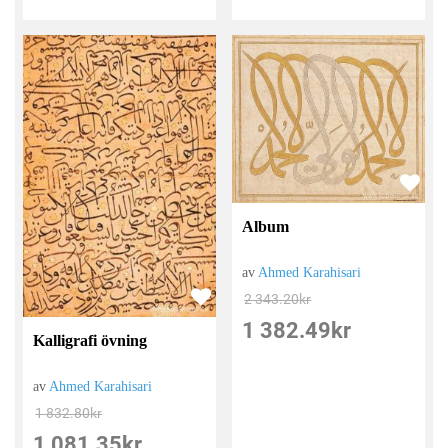
Album
av
Ahmed Karahisari
2 343.20
kr
1 382.49
kr
Kalligrafi övning
av
Ahmed Karahisari
1 832.80
kr
1 081.35
kr