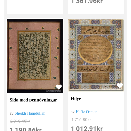
1 361.96
kr
Hilye
Sida med pennövningar
av
Hafiz Osman
av
Sheikh Hamdullah
1 716.80
kr
2 018.40
kr
1 012.91
kr
1 190.86
kr