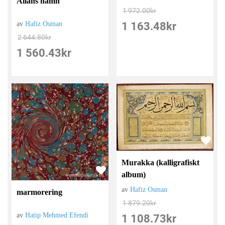
Allahs namn
1 972.00
kr
1 163.48
kr
av
Hafiz Osman
2 644.80
kr
1 560.43
kr
Murakka (kalligrafiskt
album)
av
Hafiz Osman
marmorering
1 879.20
kr
av
Hatip Mehmed Efendi
1 108.73
kr