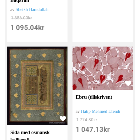
Baqarah
av
Sheikh Hamdullah
1 856.00
kr
1 095.04
kr
Ebru (tillskriven)
av
Hatip Mehmed Efendi
1 774.80
kr
1 047.13
kr
Sida med osmansk
kalligrafi