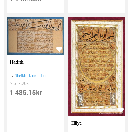
Hadith
av
Sheikh Hamdullah
2 517.20
kr
1 485.15
kr
Hilye