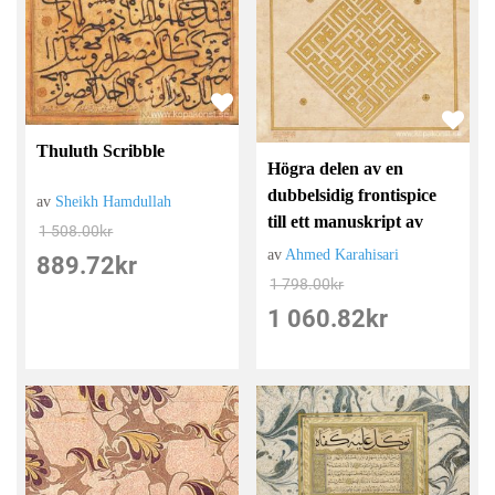
Thuluth Scribble
Högra delen av en
dubbelsidig frontispice
av
Sheikh Hamdullah
till ett manuskript av
1 508.00
kr
av
Ahmed Karahisari
889.72
kr
1 798.00
kr
1 060.82
kr