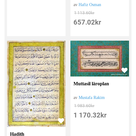
av
Hafiz Osman
1 113.60
kr
657.02
kr
Muttasil läroplan
av
Mustafa Rakim
1 983.60
kr
1 170.32
kr
Hadith