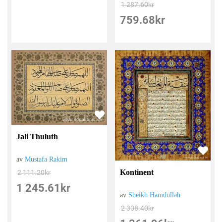
1 287.60
kr
759.68
kr
Jali Thuluth
av
Mustafa Rakim
Kontinent
2 111.20
kr
1 245.61
kr
av
Sheikh Hamdullah
2 308.40
kr