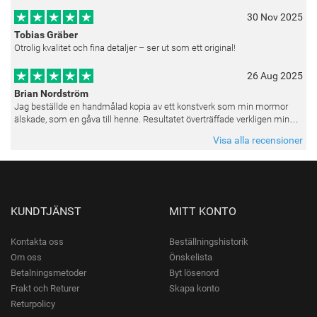
30 Nov 2025
Tobias Gräber
Otrolig kvalitet och fina detaljer – ser ut som ett original!
26 Aug 2025
Brian Nordström
Jag beställde en handmålad kopia av ett konstverk som min mormor
älskade, som en gåva till henne. Resultatet överträffade verkligen mina
förväntningar. Färgerna var livfulla och varje penseldrag kän
Visa alla recensioner
KUNDTJÄNST
MITT KONTO
Kontakta oss
Beställningshistorik
Om oss
Önskelista
Betalningsmetoder
Byt lösenord
Frakt och Returer
Skapa konto
Returpolicy