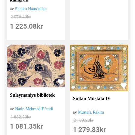
av
Sheikh Hamdullah
2 076.40
kr
1 225.08
kr
Suleymaniye bibliotek
Sultan Mustafa IV
av
Hatip Mehmed Efendi
av
Mustafa Rakim
1 832.80
kr
2 169.20
kr
1 081.35
kr
1 279.83
kr