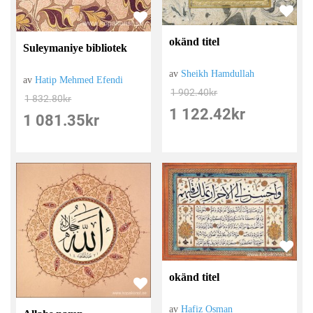
okänd titel
Suleymaniye bibliotek
av
Sheikh Hamdullah
av
Hatip Mehmed Efendi
1 902.40
kr
1 832.80
kr
1 122.42
kr
1 081.35
kr
okänd titel
av
Hafiz Osman