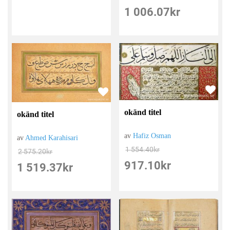
1 006.07
kr
okänd titel
okänd titel
av
Hafiz Osman
av
Ahmed Karahisari
1 554.40
kr
2 575.20
kr
917.10
kr
1 519.37
kr