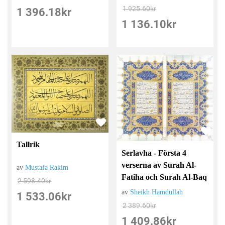
1 925.60
kr
1 396.18
kr
1 136.10
kr
Tallrik
Serlavha - Första 4
verserna av Surah Al-
av
Mustafa Rakim
Fatiha och Surah Al-Baq
2 598.40
kr
av
Sheikh Hamdullah
1 533.06
kr
2 389.60
kr
1 409.86
kr