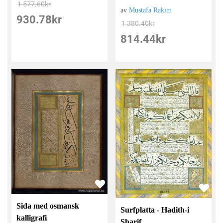
1 577.60
kr
av
Mustafa Rakim
930.78
kr
1 380.40
kr
814.44
kr
Sida med osmansk
Surfplatta - Hadith-i
kalligrafi
Sharif