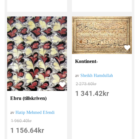
Kontinent-
av
Sheikh Hamdullah
2 273.60
kr
1 341.42
kr
Ebru (tillskriven)
av
Hatip Mehmed Efendi
1 960.40
kr
1 156.64
kr