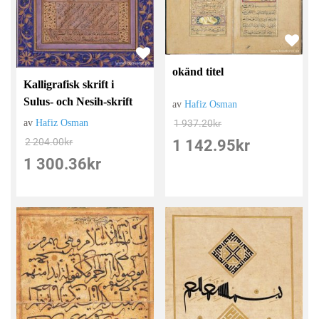
okänd titel
Kalligrafisk skrift i
Sulus- och Nesih-skrift
av
Hafiz Osman
1 937.20
kr
av
Hafiz Osman
2 204.00
kr
1 142.95
kr
1 300.36
kr