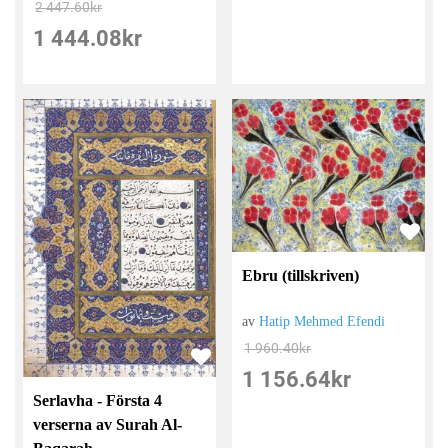
2 447.60
kr
1 444.08
kr
Ebru (tillskriven)
av
Hatip Mehmed Efendi
1 960.40
kr
1 156.64
kr
Serlavha - Första 4
verserna av Surah Al-