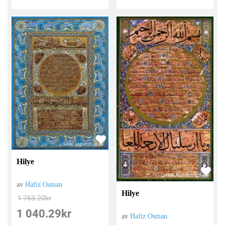
Hilye
av
Hafiz Osman
Hilye
1 763.20
kr
1 040.29
kr
av
Hafiz Osman