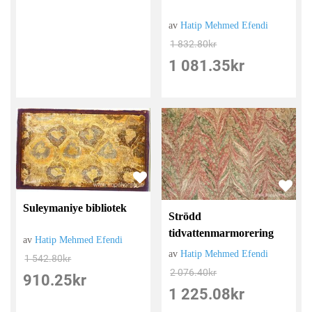
av
Hatip Mehmed Efendi
1 832.80
kr
1 081.35
kr
Suleymaniye bibliotek
Strödd
tidvattenmarmorering
av
Hatip Mehmed Efendi
av
Hatip Mehmed Efendi
1 542.80
kr
2 076.40
kr
910.25
kr
1 225.08
kr