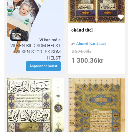
okänd titel
Vi kan måla
av
Ahmed Karahisari
VILKEN BILD SOM HELST
2 204.00
kr
i VILKEN STORLEK SOM
HELST
1 300.36
kr
Anpassade konst