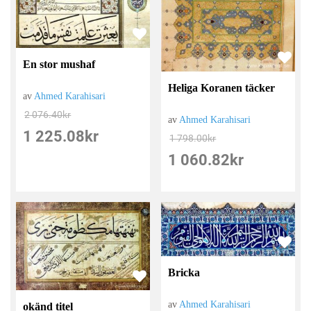
En stor mushaf
Heliga Koranen täcker
av
Ahmed Karahisari
2 076.40
kr
av
Ahmed Karahisari
1 225.08
kr
1 798.00
kr
1 060.82
kr
Bricka
av
Ahmed Karahisari
okänd titel