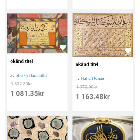
okänd titel
okänd titel
av
Sheikh Hamdullah
av
Hafiz Osman
1 832.80
kr
1 972.00
kr
1 081.35
kr
1 163.48
kr