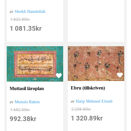
av
Sheikh Hamdullah
1 832.80
kr
1 081.35
kr
Ebru (tillskriven)
Muttasil läroplan
av
Hatip Mehmed Efendi
av
Mustafa Rakim
2 238.80
kr
1 682.00
kr
1 320.89
kr
992.38
kr