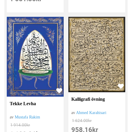
Kalligrafi övning
Tekke Levha
av
Ahmed Karahisari
av
Mustafa Rakim
1 624.00
kr
1 914.00
kr
958.16
kr