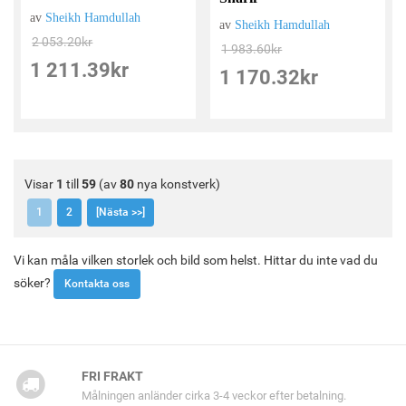
av
Sheikh Hamdullah
av
Sheikh Hamdullah
2 053.20
kr
1 983.60
kr
1 211.39
kr
1 170.32
kr
Visar
1
till
59
(av
80
nya konstverk)
1
2
[Nästa >>]
Vi kan måla vilken storlek och bild som helst. Hittar du inte vad du
söker?
Kontakta oss
FRI FRAKT
Målningen anländer cirka 3-4 veckor efter betalning.