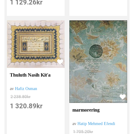
1 129.26
kr
Thuluth Nasih Kit'a
av
Hafiz Osman
2 238.80
kr
1 320.89
kr
marmorering
av
Hatip Mehmed Efendi
1 705.20
kr