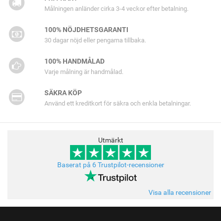
Målningen anländer cirka 3-4 veckor efter betalning.
100% NÖJDHETSGARANTI
30 dagar nöjd eller pengarna tillbaka.
100% HANDMÅLAD
Varje målning är handmålad.
SÄKRA KÖP
Använd ett kreditkort för säkra och enkla betalningar.
Utmärkt
Baserat på 6 Trustpilot-recensioner
Visa alla recensioner