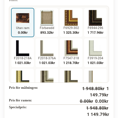
Utan ram
Förberedd
F6929-302
F6944-296
0.00
kr
893.32
kr
1 325.30
kr
1 717.96
kr
F2018-218A
F2018-376A
F7547-318
F3919-204
1 021.03
kr
1 021.03
kr
1 218.70
kr
1 021.03
kr
Pris för målningen:
1 948.80
kr
1
F5130-234
F7547-220
F5429-258
F3013-236
1 472.50
kr
1 218.70
kr
1 472.50
kr
1 084.60
kr
149.79
kr
Pris för ramen:
0.00
kr
0.00
kr
Specialpris:
1 948.80
kr
1 149.79
kr