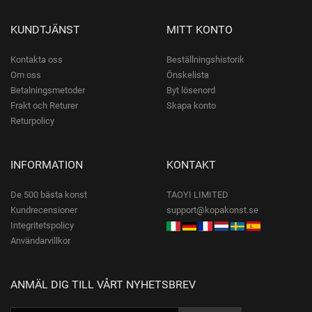
KUNDTJÄNST
MITT KONTO
Kontakta oss
Beställningshistorik
Om oss
Önskelista
Betalningsmetoder
Byt lösenord
Frakt och Returer
Skapa konto
Returpolicy
INFORMATION
KONTAKT
De 500 bästa konst
TAOYI LIMITED
Kundrecensioner
support@kopakonst.se
Integritetspolicy
Användarvillkor
ANMÄL DIG TILL VÅRT NYHETSBREV