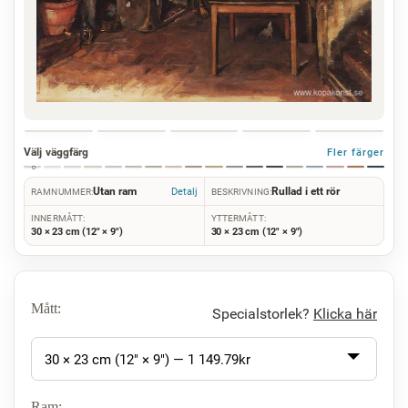
Välj väggfärg
Fler färger
Utan ram
Rullad i ett rör
Detalj
RAMNUMMER:
BESKRIVNING:
INNERMÅTT:
YTTERMÅTT:
30 × 23 cm (12" × 9")
30 × 23 cm (12" × 9")
Mått:
Specialstorlek?
Klicka här
30 × 23 cm (12" × 9") —
1 149.79
kr
Ram: