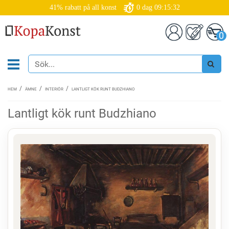
41% rabatt på all konst
0
dag
09:15:32
0
HEM
ÄMNE
INTERIÖR
LANTLIGT KÖK RUNT BUDZHIANO
Lantligt kök runt Budzhiano