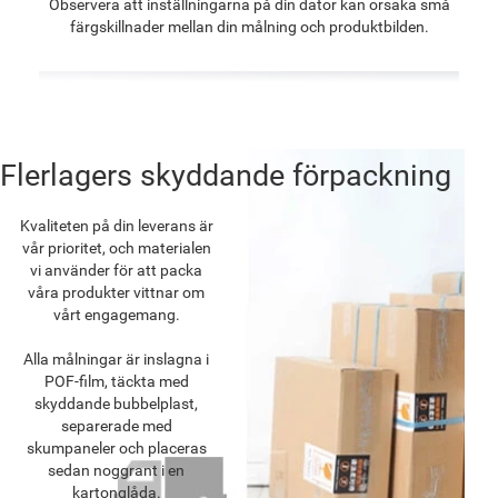
Observera att inställningarna på din dator kan orsaka små
färgskillnader mellan din målning och produktbilden.
Flerlagers skyddande förpackning
Kvaliteten på din leverans är
vår prioritet, och materialen
vi använder för att packa
våra produkter vittnar om
vårt engagemang.
Alla målningar är inslagna i
POF-film, täckta med
skyddande bubbelplast,
separerade med
skumpaneler och placeras
sedan noggrant i en
kartonglåda.