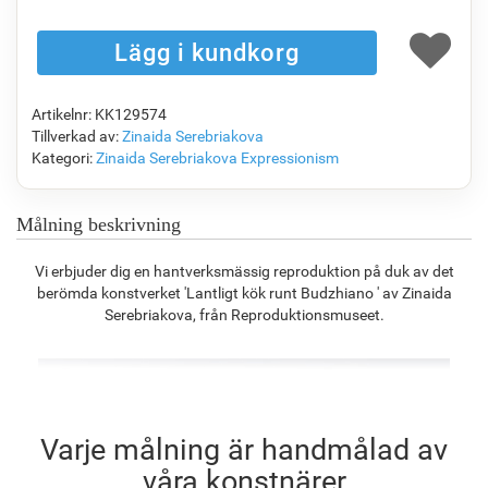
F1823-204
F8645-298
F6537-236
F7034-298
1 148.63
kr
1 914.35
kr
1 015.58
kr
1 423.44
kr
Artikelnr: KK129574
F7034-296
F6731-224
F6731-226
F4827-234
Tillverkad av:
Zinaida Serebriakova
1 423.44
kr
1 423.44
kr
1 423.44
kr
1 349.66
kr
Kategori:
Zinaida Serebriakova
Expressionism
Målning beskrivning
F8645-296
F4613-236
F5130-204
F6035-220
Vi erbjuder dig en hantverksmässig reproduktion på duk av det
1 320.20
kr
1 025.32
kr
1 478.30
kr
1 330.75
kr
berömda konstverket 'Lantligt kök runt Budzhiano ' av Zinaida
Serebriakova, från Reproduktionsmuseet.
F2833-204
1 217.30
kr
Varje målning är handmålad av
våra konstnärer