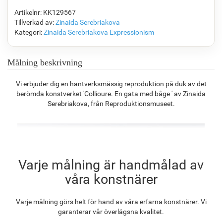
Artikelnr: KK129567
Tillverkad av:
Zinaida Serebriakova
Kategori:
Zinaida Serebriakova
Expressionism
F7034-296
F6731-224
F6731-226
F4827-234
1 402.09
kr
1 402.09
kr
1 402.09
kr
1 329.48
kr
Målning beskrivning
Vi erbjuder dig en hantverksmässig reproduktion på duk av det
berömda konstverket 'Collioure. En gata med båge ' av Zinaida
F8645-296
F4613-236
F5130-204
F6035-220
Serebriakova, från Reproduktionsmuseet.
1 300.48
kr
1 010.01
kr
1 456.15
kr
1 310.80
kr
F2833-204
Varje målning är handmålad av
1 199.09
kr
våra konstnärer
Varje målning görs helt för hand av våra erfarna konstnärer. Vi
garanterar vår överlägsna kvalitet.