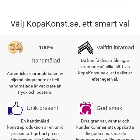
Välj KopaKonst.se, ett smart val
100%
Valfritt inramad
handmålad
Du kan få dina målningar
inramade på olika sätt via
KopaKonst.se eller i gallerier
Autentiska reproduktioner av
efter eget val.
oljemålningar som är helt
handmålade är vackrare än
tryck och posters.
Unik present
God smak
En handmålad
Dina grannar, vänner och
konstreproduktion är en unik
kunder kommer att uppskatta
present att ge bort på en
din goda smak när de
födelsedag eller helgdag.
imponerats av målningen som