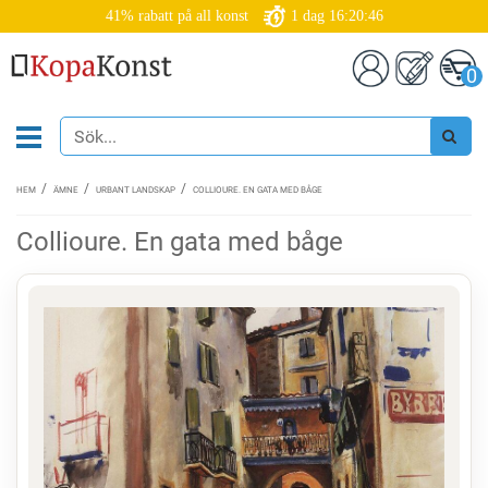
41% rabatt på all konst
1
dag
16:20:45
0
HEM
ÄMNE
URBANT LANDSKAP
COLLIOURE. EN GATA MED BÅGE
Collioure. En gata med båge