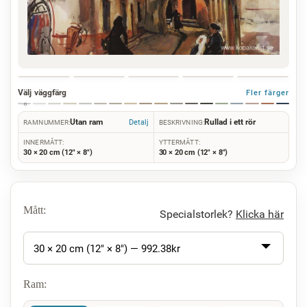
Välj väggfärg
Fler färger
Utan ram
Rullad i ett rör
Detalj
RAMNUMMER:
BESKRIVNING:
INNERMÅTT:
YTTERMÅTT:
30 × 20 cm (12" × 8")
30 × 20 cm (12" × 8")
Mått:
Specialstorlek?
Klicka här
30 × 20 cm (12" × 8") —
992.38
kr
Ram: