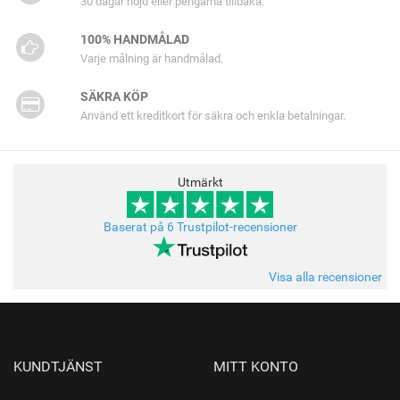
30 dagar nöjd eller pengarna tillbaka.
100% HANDMÅLAD
Varje målning är handmålad.
SÄKRA KÖP
Använd ett kreditkort för säkra och enkla betalningar.
Utmärkt
Baserat på 6 Trustpilot-recensioner
Visa alla recensioner
KUNDTJÄNST
MITT KONTO