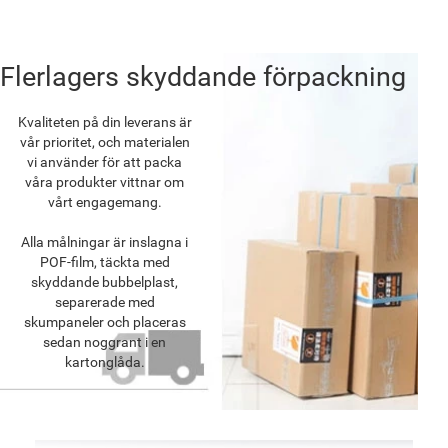
Flerlagers skyddande förpackning
Kvaliteten på din leverans är
vår prioritet, och materialen
vi använder för att packa
våra produkter vittnar om
vårt engagemang.
Alla målningar är inslagna i
POF-film, täckta med
skyddande bubbelplast,
separerade med
skumpaneler och placeras
sedan noggrant i en
kartonglåda.