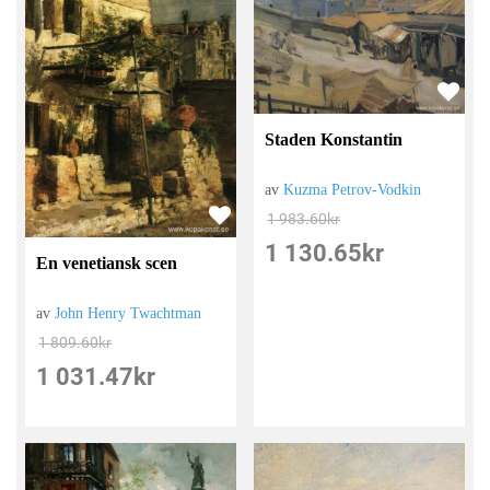
Staden Konstantin
av
Kuzma Petrov-Vodkin
1 983.60
kr
1 130.65
kr
En venetiansk scen
av
John Henry Twachtman
1 809.60
kr
1 031.47
kr