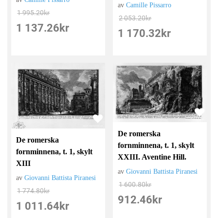
av
Camille Pissarro
1 995.20
kr
2 053.20
kr
1 137.26
kr
1 170.32
kr
De romerska
De romerska
fornminnena, t. 1, skylt
fornminnena, t. 1, skylt
XXIII. Aventine Hill.
XIII
av
Giovanni Battista Piranesi
av
Giovanni Battista Piranesi
1 600.80
kr
1 774.80
kr
912.46
kr
1 011.64
kr