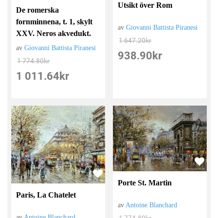
Utsikt över Rom
De romerska
fornminnena, t. 1, skylt
av
Giovanni Battista Piranesi
XXV. Neros akvedukt.
1 647.20
kr
av
Giovanni Battista Piranesi
938.90
kr
1 774.80
kr
1 011.64
kr
Porte St. Martin
Paris, La Chatelet
av
Antoine Blanchard
av
Antoine Blanchard