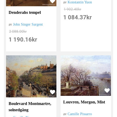
av
Konstantin Yuon
1 902.40
kr
Denderahs tempel
1 084.37
kr
av
John Singer Sargent
2 088.00
kr
1 190.16
kr
Louvren, Morgon, Mist
Boulevard Montmartre,
solnedgång
av
Camille Pissarro