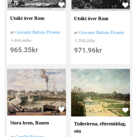
Utsikt över Rom
Utsikt över Rom
av
Giovanni Battista Piranesi
av
Giovanni Battista Piranesi
1 693.60
kr
1 705.20
kr
965.35
kr
971.96
kr
Stora bron, Rouen
Tuilerierna, eftermiddag,
sön
av
Camille Pissarro