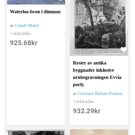
Waterloo-bron i dimman
av
Claude Monet
1 624.00
kr
925.68
kr
Rester av antika
byggnader inklusive
urnbegravningen Evvia
porfy
av
Giovanni Battista Piranesi
1 635.60
kr
932.29
kr