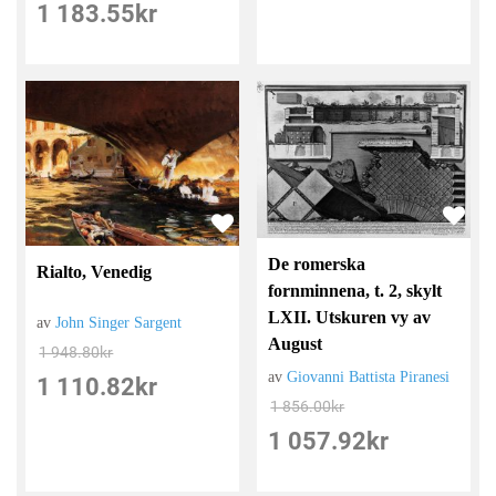
1 183.55
kr
De romerska
Rialto, Venedig
fornminnena, t. 2, skylt
LXII. Utskuren vy av
av
John Singer Sargent
August
1 948.80
kr
av
Giovanni Battista Piranesi
1 110.82
kr
1 856.00
kr
1 057.92
kr