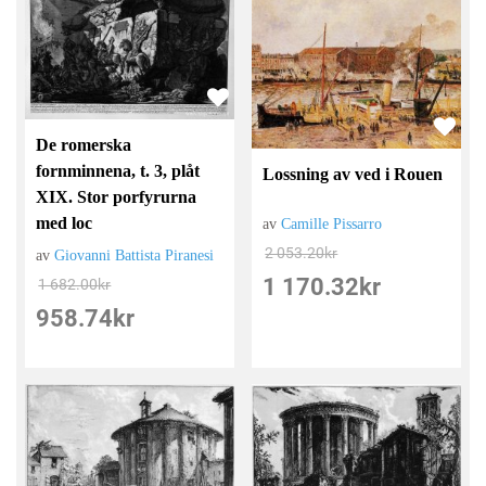
De romerska
fornminnena, t. 3, plåt
Lossning av ved i Rouen
XIX. Stor porfyrurna
med loc
av
Camille Pissarro
2 053.20
kr
av
Giovanni Battista Piranesi
1 170.32
kr
1 682.00
kr
958.74
kr