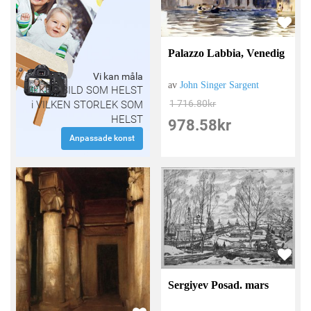
Palazzo Labbia, Venedig
Vi kan måla
av
John Singer Sargent
VILKEN BILD SOM HELST
1 716.80
kr
i VILKEN STORLEK SOM
HELST
978.58
kr
Anpassade konst
Sergiyev Posad. mars