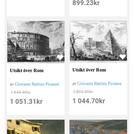
899.23
kr
Utsikt över Rom
Utsikt över Rom
av
Giovanni Battista Piranesi
av
Giovanni Battista Piranesi
1 832.80
kr
1 844.40
kr
1 044.70
kr
1 051.31
kr