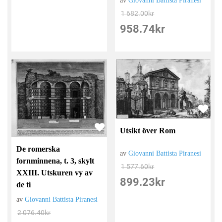
av
Giovanni Battista Piranesi
1 682.00
kr
958.74
kr
Utsikt över Rom
De romerska
av
Giovanni Battista Piranesi
fornminnena, t. 3, skylt
1 577.60
kr
XXIII. Utskuren vy av
899.23
kr
de ti
av
Giovanni Battista Piranesi
2 076.40
kr