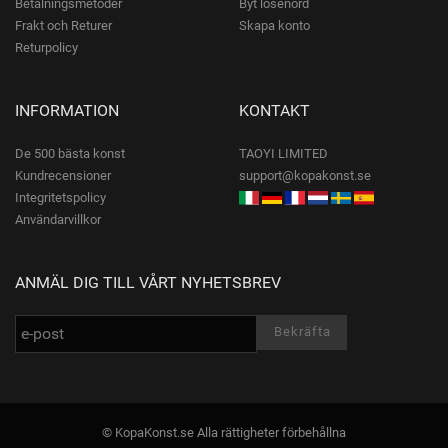
Betalningsmetoder
Byt lösenord
Frakt och Returer
Skapa konto
Returpolicy
INFORMATION
KONTAKT
De 500 bästa konst
TAOYI LIMITED
Kundrecensioner
support@kopakonst.se
Integritetspolicy
Användarvillkor
ANMÄL DIG TILL VÅRT NYHETSBREV
© KopaKonst.se Alla rättigheter förbehållna