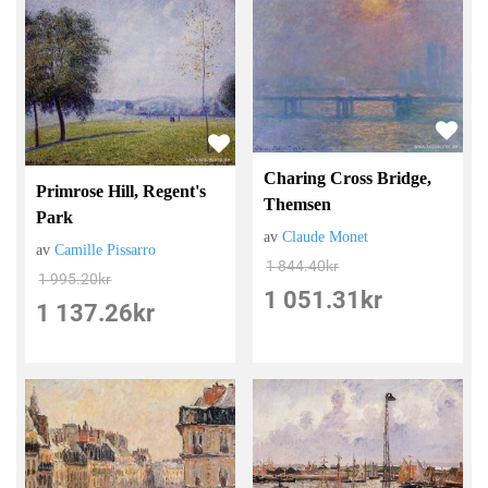
Charing Cross Bridge,
Primrose Hill, Regent's
Themsen
Park
av
Claude Monet
av
Camille Pissarro
1 844.40
kr
1 995.20
kr
1 051.31
kr
1 137.26
kr