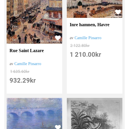
Inre hamnen, Havre
av
Camille Pissarro
2 122.80
kr
Rue Saint Lazare
1 210.00
kr
av
Camille Pissarro
1 635.60
kr
932.29
kr