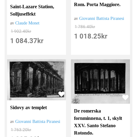
Rom. Porta Maggiore.
Saint-Lazare Station,
Solljuseffekt
av
Giovanni Battista Piranesi
av
Claude Monet
1 786.40
kr
1 902.40
kr
1 018.25
kr
1 084.37
kr
Sidovy av templet
De romerska
fornminnena, t. 1, skylt
av
Giovanni Battista Piranesi
XXV. Santo Stefano
1 763.20
kr
Rotondo.