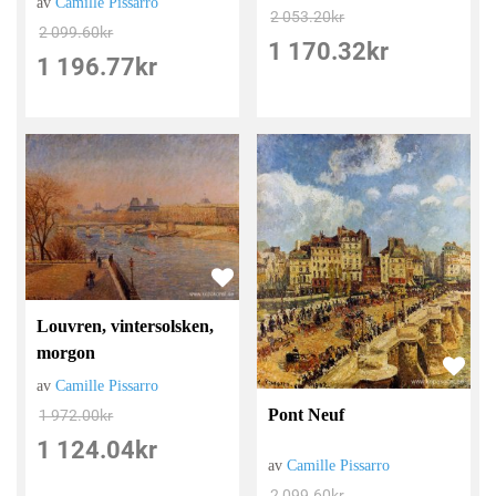
av
Camille Pissarro
2 053.20
kr
2 099.60
kr
1 170.32
kr
1 196.77
kr
Louvren, vintersolsken,
morgon
av
Camille Pissarro
Pont Neuf
1 972.00
kr
1 124.04
kr
av
Camille Pissarro
2 099.60
kr