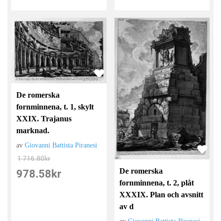
De romerska
fornminnena, t. 1, skylt
XXIX. Trajanus
marknad.
av
Giovanni Battista Piranesi
1 716.80
kr
De romerska
978.58
kr
fornminnena, t. 2, plåt
XXXIX. Plan och avsnitt
av d