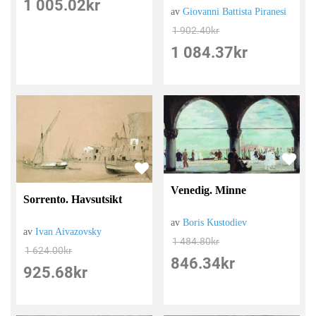
1 005.02
kr
av
Giovanni Battista Piranesi
1 902.40
kr
1 084.37
kr
Venedig. Minne
Sorrento. Havsutsikt
av
Boris Kustodiev
av
Ivan Aivazovsky
1 484.80
kr
1 624.00
kr
846.34
kr
925.68
kr