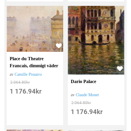
Place du Theatre
Francais, dimmigt väder
av
Camille Pissarro
Dario Palace
2 064.80
kr
1 176.94
kr
av
Claude Monet
2 064.80
kr
1 176.94
kr