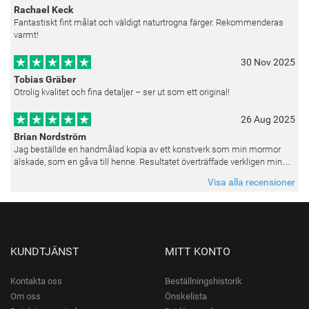
Rachael Keck
Fantastiskt fint målat och väldigt naturtrogna färger. Rekommenderas
varmt!
30 Nov 2025
Tobias Gräber
Otrolig kvalitet och fina detaljer – ser ut som ett original!
26 Aug 2025
Brian Nordström
Jag beställde en handmålad kopia av ett konstverk som min mormor
älskade, som en gåva till henne. Resultatet överträffade verkligen mina
förväntningar. Färgerna var livfulla och varje penseldrag kän
Visa alla recensioner
KUNDTJÄNST
MITT KONTO
Kontakta oss
Beställningshistorik
Om oss
Önskelista