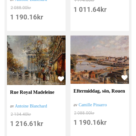
1 774.80
kr
2 088.00
kr
1 011.64
kr
1 190.16
kr
Eftermiddag, sön, Rouen
Rue Royal Madeleine
av
Camille Pissarro
av
Antoine Blanchard
2 088.00
kr
2 134.40
kr
1 190.16
kr
1 216.61
kr