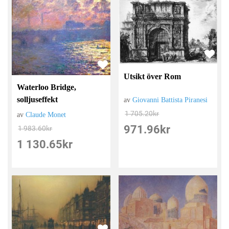
Utsikt över Rom
Waterloo Bridge,
solljuseffekt
av
Giovanni Battista Piranesi
1 705.20
kr
av
Claude Monet
971.96
kr
1 983.60
kr
1 130.65
kr