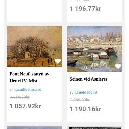
1 196.77
kr
Pont Neuf, statyn av
Seinen vid Asnieres
Henri IV, Mist
av
Camille Pissarro
av
Claude Monet
1 856.00
kr
2 088.00
kr
1 057.92
kr
1 190.16
kr