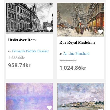
Utsikt över Rom
Rue Royal Madeleine
av
Giovanni Battista Piranesi
av
Antoine Blanchard
1 682.00
kr
1 798.00
kr
958.74
kr
1 024.86
kr