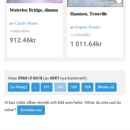
Waterloo Bridge, dimma
Hamnen, Trouville
av
Claude Monet
av
Eugene Boudin
1 600.80
kr
1 774.80
kr
912.46
kr
1 011.64
kr
Visar
5960
till
6018
(av
6097
nya konstverk)
[<< Föreg.]
...
101
102
103
104
[Nästa >>]
Vi kan måla vilken storlek och bild som helst. Hittar du inte vad du
söker?
Kontakta oss