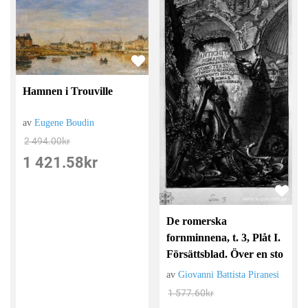
Hamnen i Trouville
av
Eugene Boudin
2 494.00
kr
1 421.58
kr
De romerska
fornminnena, t. 3, Plåt I.
Försättsblad. Över en sto
av
Giovanni Battista Piranesi
1 577.60
kr