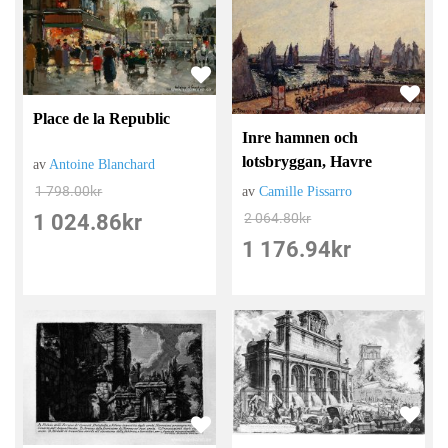
Place de la Republic
Inre hamnen och
lotsbryggan, Havre
av
Antoine Blanchard
1 798.00
kr
av
Camille Pissarro
1 024.86
kr
2 064.80
kr
1 176.94
kr