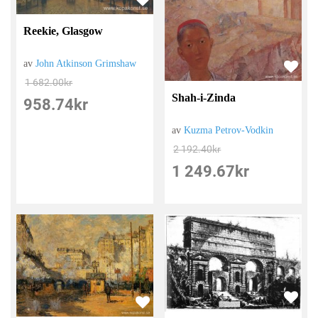
Reekie, Glasgow
av
John Atkinson Grimshaw
1 682.00
kr
Shah-i-Zinda
958.74
kr
av
Kuzma Petrov-Vodkin
2 192.40
kr
1 249.67
kr