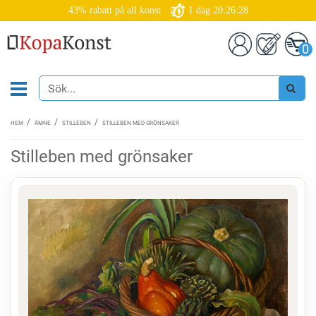
43% rabatt på all konst
1
dag
20:26:27
0
HEM
ÄMNE
STILLEBEN
STILLEBEN MED GRÖNSAKER
Stilleben med grönsaker