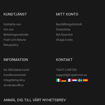
KUNDTJÄNST
MITT KONTO
Kontakta oss
Beställningshistorik
Om oss
Önskelista
Betalningsmetoder
Byt lösenord
Frakt och Returer
Skapa konto
Returpolicy
INFORMATION
KONTAKT
De 500 bästa konst
TAOYI LIMITED
Kundrecensioner
support@kopakonst.se
Integritetspolicy
Användarvillkor
ANMÄL DIG TILL VÅRT NYHETSBREV