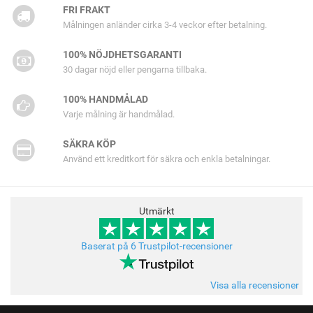
FRI FRAKT
Målningen anländer cirka 3-4 veckor efter betalning.
100% NÖJDHETSGARANTI
30 dagar nöjd eller pengarna tillbaka.
100% HANDMÅLAD
Varje målning är handmålad.
SÄKRA KÖP
Använd ett kreditkort för säkra och enkla betalningar.
Utmärkt
Baserat på 6 Trustpilot-recensioner
Visa alla recensioner