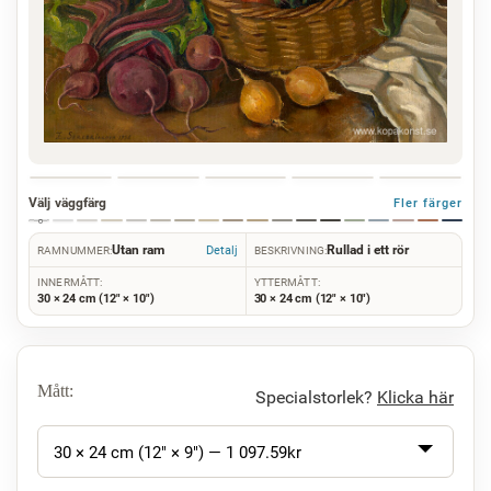
Välj väggfärg
Fler färger
Utan ram
Rullad i ett rör
Detalj
RAMNUMMER:
BESKRIVNING:
INNERMÅTT:
YTTERMÅTT:
30 × 24 cm (12" × 10")
30 × 24 cm (12" × 10")
Mått:
Specialstorlek?
Klicka här
30 × 24 cm (12" × 9") —
1 097.59
kr