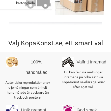
kartonglåda.
Välj KopaKonst.se, ett smart val
100%
Valfritt inramad
handmålad
Du kan få dina målningar
inramade på olika sätt via
KopaKonst.se eller i gallerier
Autentiska reproduktioner av
efter eget val.
oljemålningar som är helt
handmålade är vackrare än
tryck och posters.
Unik present
God smak