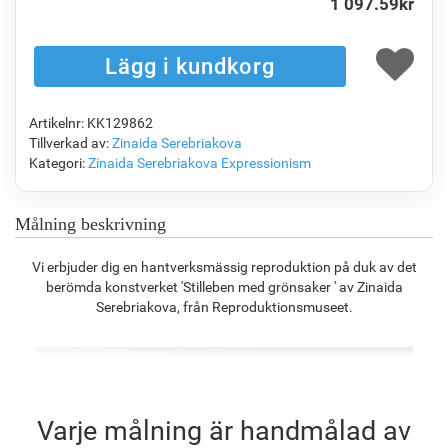
1 097.59
kr
F1823-204
F8645-298
F6537-236
F7034-298
1 115.11
kr
1 858.55
kr
986.00
kr
1 382.02
kr
Artikelnr: KK129862
F7034-296
F6731-224
F6731-226
F4827-234
Tillverkad av:
Zinaida Serebriakova
1 382.02
kr
1 382.02
kr
1 382.02
kr
1 310.34
kr
Kategori:
Zinaida Serebriakova
Expressionism
Målning beskrivning
F8645-296
F4613-236
F5130-204
F6035-220
Vi erbjuder dig en hantverksmässig reproduktion på duk av det
1 281.68
kr
995.51
kr
1 435.15
kr
1 291.89
kr
berömda konstverket 'Stilleben med grönsaker ' av Zinaida
Serebriakova, från Reproduktionsmuseet.
F2833-204
1 181.81
kr
Varje målning är handmålad av