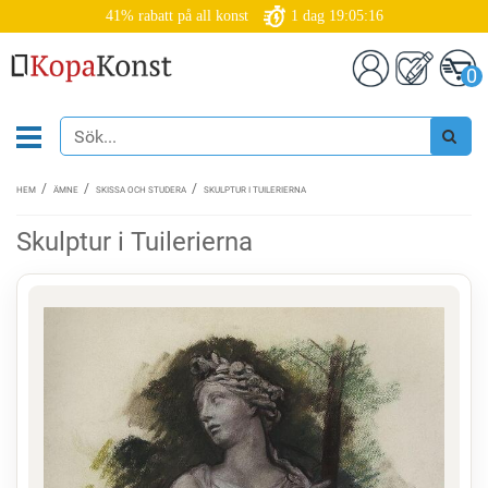
41% rabatt på all konst
1
dag
19:05:15
0
HEM
ÄMNE
SKISSA OCH STUDERA
SKULPTUR I TUILERIERNA
Skulptur i Tuilerierna