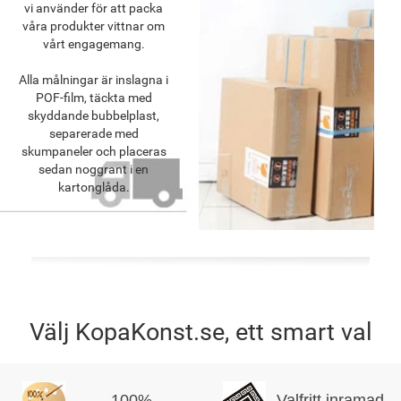
vi använder för att packa
våra produkter vittnar om
vårt engagemang.
Alla målningar är inslagna i
POF-film, täckta med
skyddande bubbelplast,
separerade med
skumpaneler och placeras
sedan noggrant i en
kartonglåda.
Välj KopaKonst.se, ett smart val
100%
Valfritt inramad