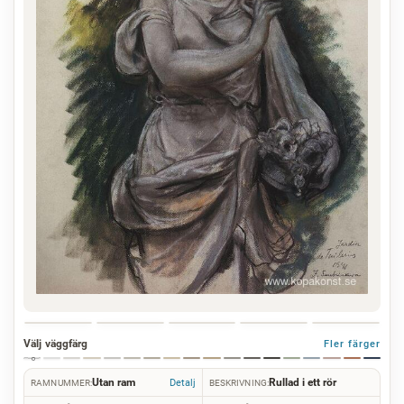
Välj väggfärg
Fler färger
Utan ram
Rullad i ett rör
Detalj
RAMNUMMER:
BESKRIVNING: