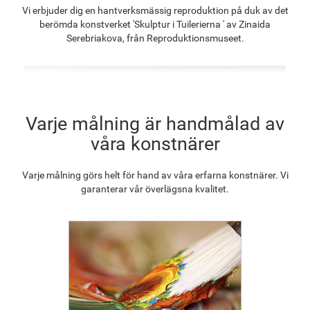
Vi erbjuder dig en hantverksmässig reproduktion på duk av det
1 320.20
kr
1 025.32
kr
1 478.30
kr
1 330.75
kr
berömda konstverket 'Skulptur i Tuilerierna ' av Zinaida
Serebriakova, från Reproduktionsmuseet.
F2833-204
1 217.30
kr
Varje målning är handmålad av
våra konstnärer
Varje målning görs helt för hand av våra erfarna konstnärer. Vi
garanterar vår överlägsna kvalitet.