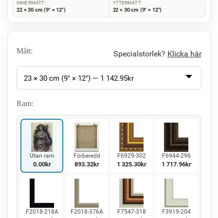
INNERMÅTT:
YTTERMÅTT:
22 × 30 cm (9" × 12")
22 × 30 cm (9" × 12")
Mått:
Specialstorlek?
Klicka här
23 × 30 cm (9" × 12") —
1 142.95
kr
Ram:
Utan ram
Förberedd
F6929-302
F6944-296
0.00
kr
893.32
kr
1 325.30
kr
1 717.96
kr
F2018-218A
F2018-376A
F7547-318
F3919-204