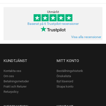
Utmärkt
Baserat på 6 Trustpilot-recensioner
Visa alla recensioner
KUNDTJÄNST
MITT KONTO
Kontakta oss
Beställningshistorik
Om oss
Önskelista
Betalningsmetoder
Byt lösenord
Frakt och Returer
Skapa konto
Returpolicy