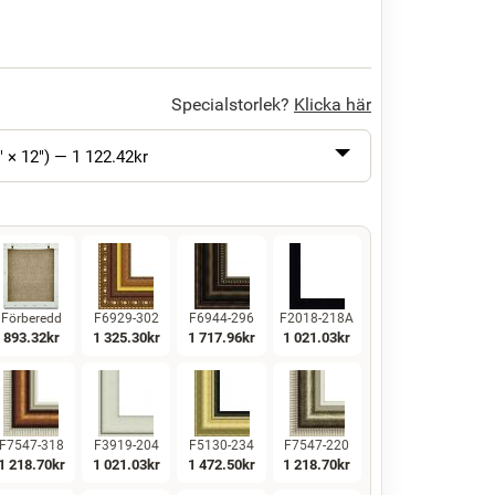
Specialstorlek?
Klicka här
" × 12") —
1 122.42
kr
Förberedd
F6929-302
F6944-296
F2018-218A
893.32
kr
1 325.30
kr
1 717.96
kr
1 021.03
kr
F7547-318
F3919-204
F5130-234
F7547-220
1 218.70
kr
1 021.03
kr
1 472.50
kr
1 218.70
kr