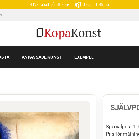
41% rabatt på all konst
0
dag
11:49:34
IN
ÄSTA
ANPASSADE KONST
EXEMPEL
SJÄLVP
Specialpris:
1 
Pris för målnin