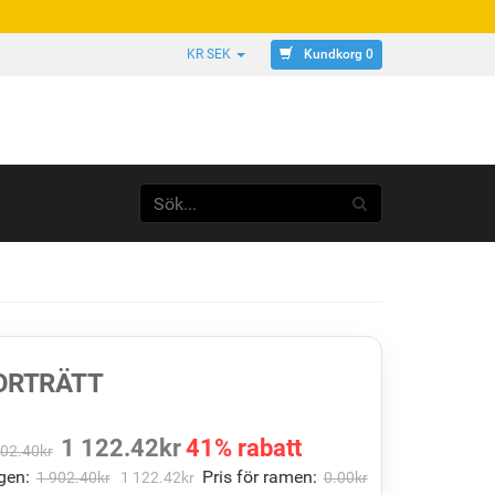
Kundkorg 0
KR SEK
ORTRÄTT
1 122.42
kr
41% rabatt
902.40
kr
gen:
Pris för ramen:
1 902.40
kr
1 122.42
kr
0.00
kr