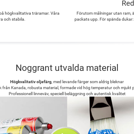
Red
å högkvalitativa träramar. Våra
Förutom målningar utan ram, ä
ra och stabila.
packats upp. För spända dukar:
Noggrant utvalda material
Högkvalitativ oljefärg
, med levande färger som aldrig bleknar
k från Kanada, robusta material, formade vid hög temperatur och mjukt 
Professionell linneväv, speciell beläggning och autentisk kvalitet