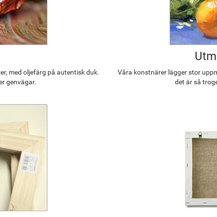
Utmä
r, med oljefärg på autentisk duk.
Våra konstnärer lägger stor uppmä
ler genvägar.
det är så trog