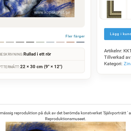
F5429-258
1 472.50
kr
Fler färger
Artikelnr: K
Rullad i ett rör
F7034-298
BESKRIVNING:
Tillverkad av
1 423.44
kr
Kategori:
Zin
22 × 30 cm (9" × 12")
YTTERMÅTT:
F8645-296
1 320.20
kr
smässig reproduktion på duk av det berömda konstverket 'Självporträtt ' a
Reproduktionsmuseet.