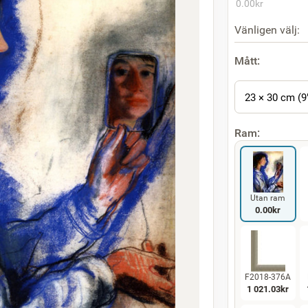
0.00
kr
Vänligen välj:
Mått:
23 × 30 cm (9
Ram:
Utan ram
0.00
kr
F2018-376A
1 021.03
kr