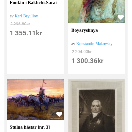
Fontän i Bakhchi-Sarai
av
Karl Bryullov
2 296.80
kr
Boyaryshnya
1 355.11
kr
av
Konstantin Makovsky
2 204.00
kr
1 300.36
kr
Stulna hästar [nr. 3]