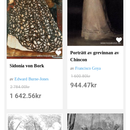
Porträtt av grevinnan av
Chincon
Sidonia von Bork
av
Francisco Goya
1 600.80
kr
av
Edward Burne-Jones
944.47
kr
2 784.00
kr
1 642.56
kr