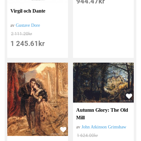
944.47
kr
Virgil och Dante
av
Gustave Dore
2 111.20
kr
1 245.61
kr
Autumn Glory: The Old
Mill
av
John Atkinson Grimshaw
1 624.00
kr