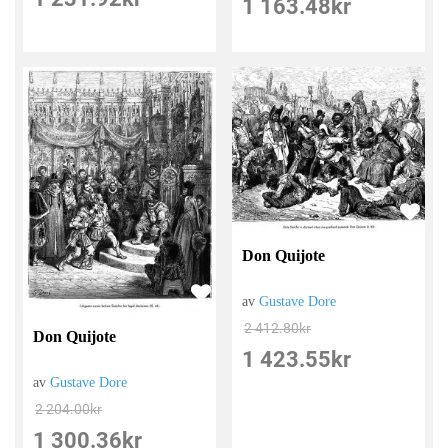
1 163.48
kr
Don Quijote
av
Gustave Dore
2 412.80
kr
Don Quijote
1 423.55
kr
av
Gustave Dore
2 204.00
kr
1 300.36
kr