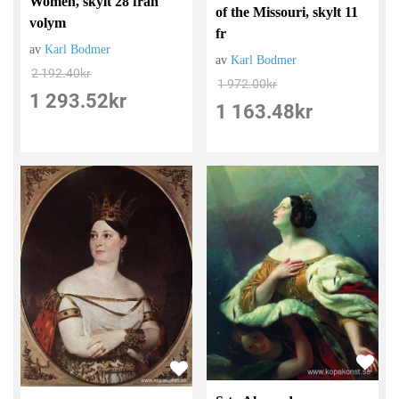
Women, skylt 28 från
of the Missouri, skylt 11
volym
fr
av
Karl Bodmer
av
Karl Bodmer
2 192.40
kr
1 972.00
kr
1 293.52
kr
1 163.48
kr