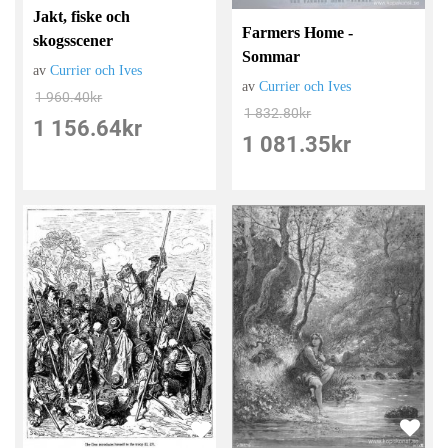
Jakt, fiske och
Farmers Home -
skogsscener
Sommar
av
Currier och Ives
av
Currier och Ives
1 960.40
kr
1 832.80
kr
1 156.64
kr
1 081.35
kr