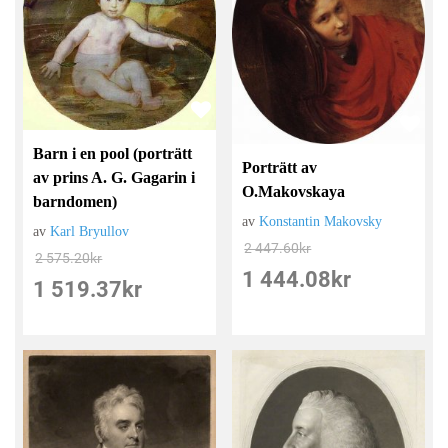
Barn i en pool (porträtt
Porträtt av
av prins A. G. Gagarin i
O.Makovskaya
barndomen)
av
Konstantin Makovsky
av
Karl Bryullov
2 447.60
kr
2 575.20
kr
1 444.08
kr
1 519.37
kr