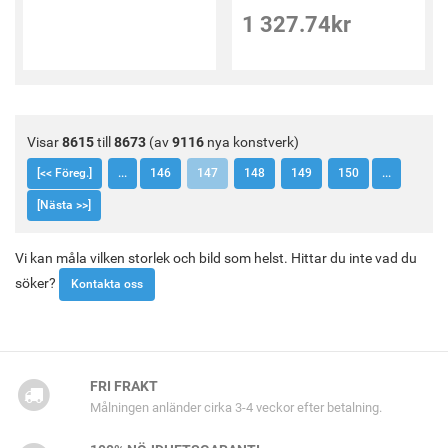
1 327.74
kr
Visar
8615
till
8673
(av
9116
nya konstverk)
[<< Föreg.]
...
146
147
148
149
150
...
[Nästa >>]
Vi kan måla vilken storlek och bild som helst. Hittar du inte vad du
söker?
Kontakta oss
FRI FRAKT
Målningen anländer cirka 3-4 veckor efter betalning.