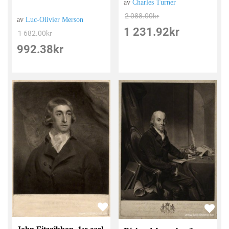
av
Charles Turner
2 088.00
kr
av
Luc-Olivier Merson
1 231.92
kr
1 682.00
kr
992.38
kr