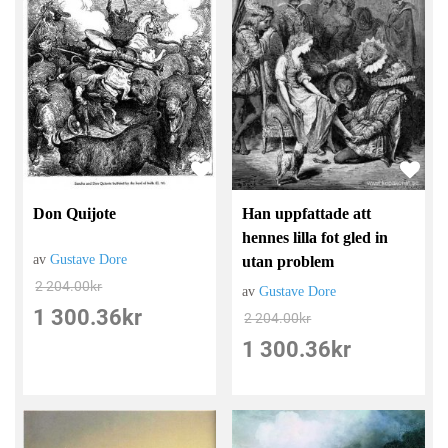
Don Quijote
Han uppfattade att
hennes lilla fot gled in
av
Gustave Dore
utan problem
2 204.00
kr
av
Gustave Dore
1 300.36
kr
2 204.00
kr
1 300.36
kr