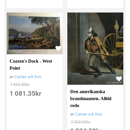
Cozzen's Dock - West
Point
av
Currier och Ives
1 832.80
kr
Den amerikanska
1 081.35
kr
brandmannen. Alltid
redo
av
Currier och Ives
2 262.00
kr