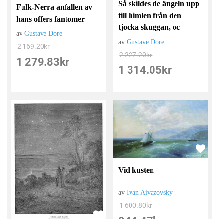
Så skildes de ängeln upp
Fulk-Nerra anfallen av
till himlen från den
hans offers fantomer
tjocka skuggan, oc
av
Gustave Dore
av
Gustave Dore
2 169.20
kr
2 227.20
kr
1 279.83
kr
1 314.05
kr
Vid kusten
av
Ivan Aivazovsky
1 600.80
kr