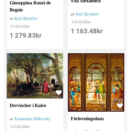
S:ta Alexandra
Giuseppina Ronzi de
Begnis
av
Karl Bryullov
av
Karl Bryullov
1 972.00
kr
2 169.20
kr
1 163.48
kr
1 279.83
kr
Dervischer i Kairo
Förlovningsdans
av
Konstantin Makovsky
2 378.00
kr