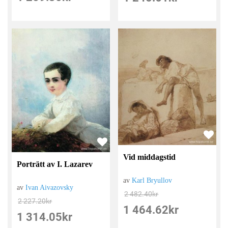
Vid middagstid
Porträtt av I. Lazarev
av
Karl Bryullov
av
Ivan Aivazovsky
2 482.40
kr
2 227.20
kr
1 464.62
kr
1 314.05
kr