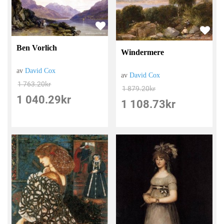
Ben Vorlich
Windermere
av
David Cox
av
David Cox
1 763.20
kr
1 879.20
kr
1 040.29
kr
1 108.73
kr