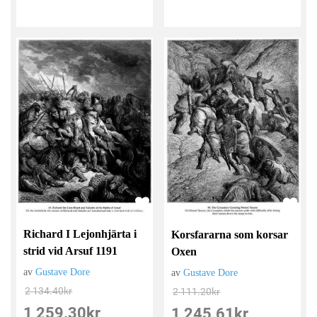
Richard I Lejonhjärta i
Korsfararna som korsar
strid vid Arsuf 1191
Oxen
av
Gustave Dore
av
Gustave Dore
2 134.40
kr
2 111.20
kr
1 259.30
kr
1 245.61
kr