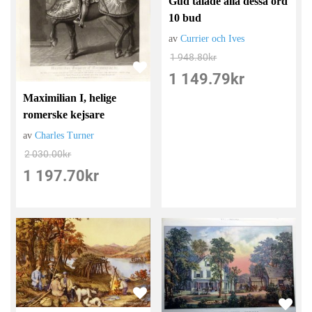
Gud talade alla dessa ord
10 bud
av
Currier och Ives
1 948.80
kr
1 149.79
kr
Maximilian I, helige
romerske kejsare
av
Charles Turner
2 030.00
kr
1 197.70
kr