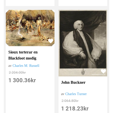
Sioux torterar en
Blackfoot modig
av
Charles M. Russell
2 204.00
kr
1 300.36
kr
John Buckner
av
Charles Turner
2 064.80
kr
1 218.23
kr