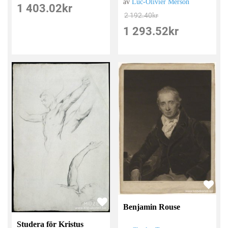
av
Luc-Olivier Merson
1 403.02
kr
2 192.40
kr
1 293.52
kr
Benjamin Rouse
Studera för Kristus