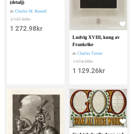
(detalj)
av
Charles M. Russell
2 157.60
kr
1 272.98
kr
Ludvig XVIII, kung av
Frankrike
av
Charles Turner
1 914.00
kr
1 129.26
kr