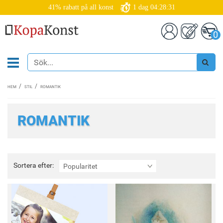
41% rabatt på all konst
1
dag
04:28:28
0
HEM
STIL
ROMANTIK
ROMANTIK
Sortera
Sortera efter:
Popularitet
efter: