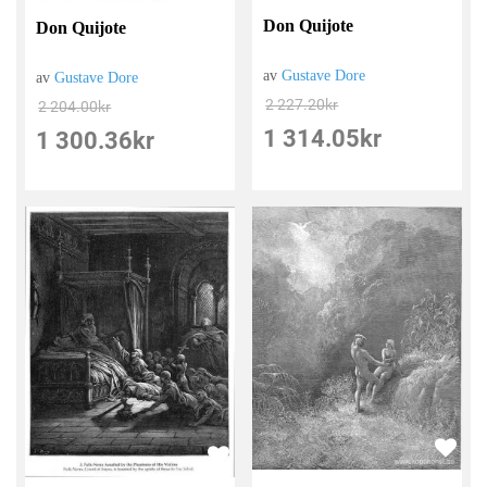
Don Quijote
Don Quijote
av
Gustave Dore
av
Gustave Dore
2 227.20
kr
2 204.00
kr
1 314.05
kr
1 300.36
kr