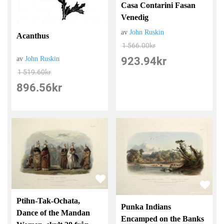
Casa Contarini Fasan
Venedig
av
John Ruskin
Acanthus
1 566.00
kr
av
John Ruskin
923.94
kr
1 519.60
kr
896.56
kr
Ptihn-Tak-Ochata,
Punka Indians
Dance of the Mandan
Encamped on the Banks