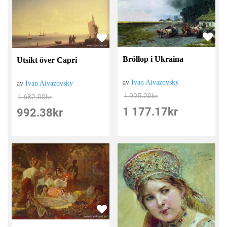
Bröllop i Ukraina
Utsikt över Capri
av
Ivan Aivazovsky
av
Ivan Aivazovsky
1 995.20
kr
1 682.00
kr
1 177.17
kr
992.38
kr