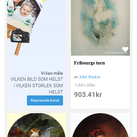
Fribourgs torn
Vi kan måla
av
John Ruskin
VILKEN BILD SOM HELST
1 531.20
kr
i VILKEN STORLEK SOM
HELST
903.41
kr
Anpassade konst