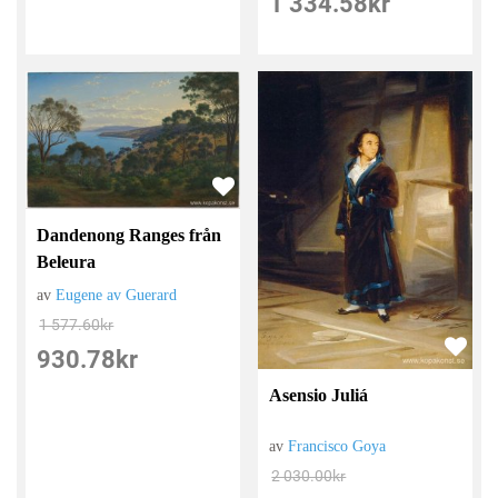
1 334.58
kr
Dandenong Ranges från
Beleura
av
Eugene av Guerard
1 577.60
kr
930.78
kr
Asensio Juliá
av
Francisco Goya
2 030.00
kr