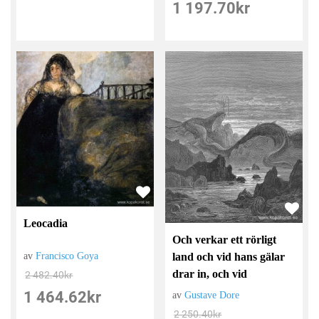
1 197.70
kr
Leocadia
Och verkar ett rörligt
land och vid hans gälar
av
Francisco Goya
drar in, och vid
2 482.40
kr
1 464.62
kr
av
Gustave Dore
2 250.40
kr