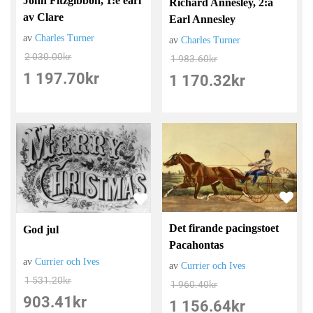
John Fitzgibbon, 1:e earl
Richard Annesley, 2:a
av Clare
Earl Annesley
av
Charles Turner
av
Charles Turner
2 030.00
kr
1 983.60
kr
1 197.70
kr
1 170.32
kr
Det firande pacingstoet
God jul
Pacahontas
av
Currier och Ives
av
Currier och Ives
1 531.20
kr
1 960.40
kr
903.41
kr
1 156.64
kr