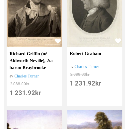
Robert Graham
Richard Griffin (né
Aldworth Neville), 2:a
av
Charles Turner
baron Braybrooke
2 088.00
kr
av
Charles Turner
1 231.92
kr
2 088.00
kr
1 231.92
kr