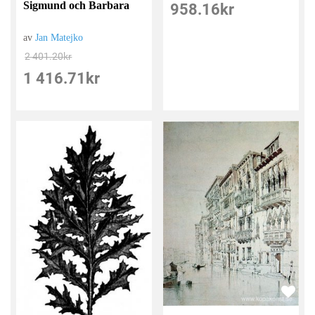
Sigmund och Barbara
958.16
kr
av
Jan Matejko
2 401.20
kr
1 416.71
kr