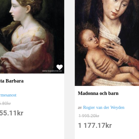
ta Barbara
Madonna och barn
rmesanost
6.80
kr
av
Rogier van der Weyden
55.11
kr
1 995.20
kr
1 177.17
kr