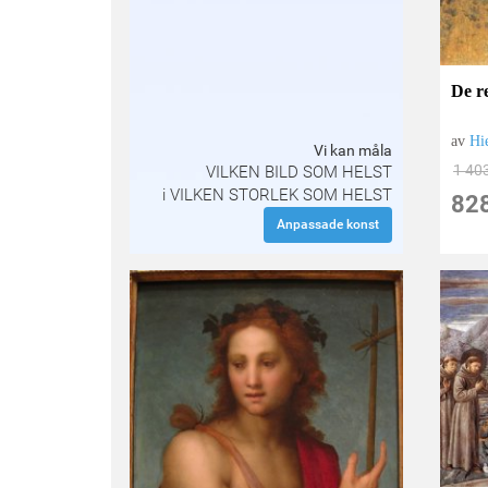
De re
av
Hi
Vi kan måla
1 40
VILKEN BILD SOM HELST
i VILKEN STORLEK SOM HELST
82
Anpassade konst