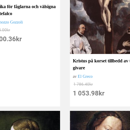
ika för fåglarna och välsigna
efalco
nozzo Gozzoli
4.00
kr
00.36
kr
Kristus på korset tillbedd av 
givare
av
El Greco
1 786.40
kr
1 053.98
kr