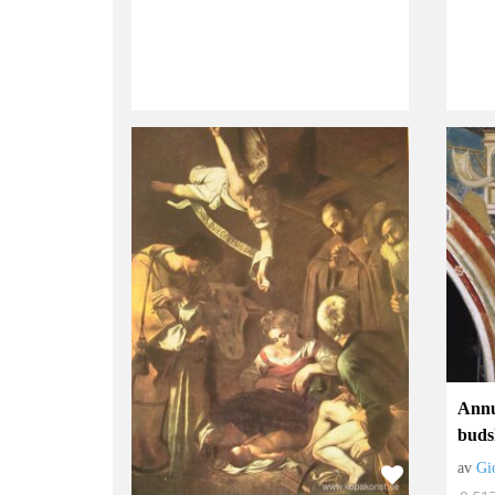
Annu
buds
av
Gi