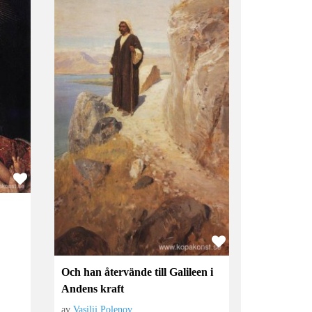
Och han återvände till Galileen i
Andens kraft
av
Vasilij Polenov