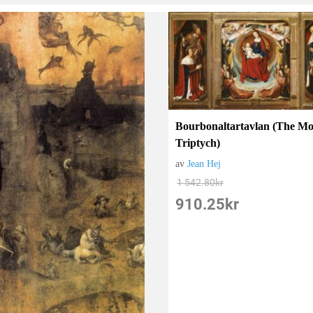
Bourbonaltartavlan (The Mo
Triptych)
av
Jean Hej
1 542.80
kr
910.25
kr