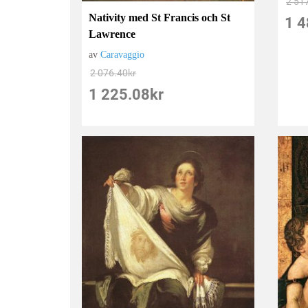
2 51
Nativity med St Francis och St
1 4
Lawrence
av
Caravaggio
2 076.40
kr
1 225.08
kr