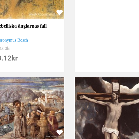
belliska änglarnas fall
eronymus Bosch
3.60
kr
8.12
kr