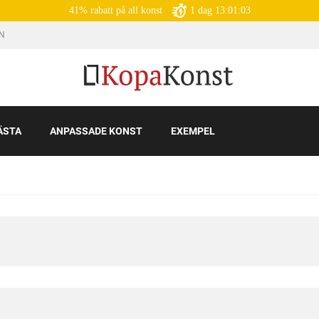
41% rabatt på all konst
1
dag
13:01:01
IN
ÄSTA
ANPASSADE KONST
EXEMPEL