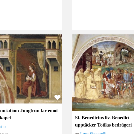
nciation: Jungfrun tar emot
St. Benedictus liv. Benedict
kapet
upptäcker Totilas bedrägeri
otto
av
Luca Signorelli