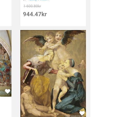
1 600.80
kr
944.47
kr