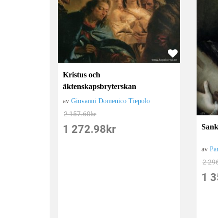
Kristus och
äktenskapsbryterskan
av
Giovanni Domenico Tiepolo
2 157.60
kr
Sank
1 272.98
kr
av
Pa
2 29
1 3