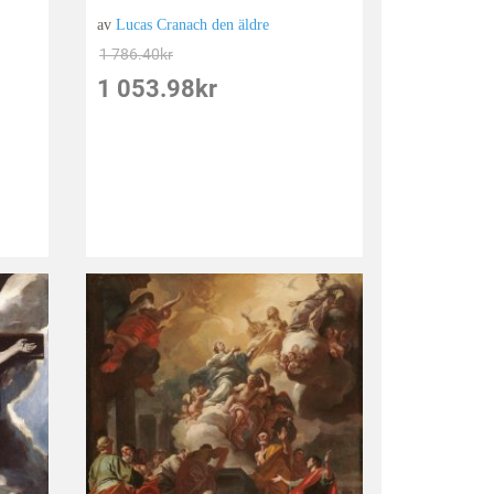
av
Lucas Cranach den äldre
1 786.40
kr
1 053.98
kr