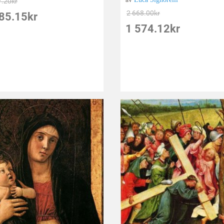
7.20
kr
2 668.00
kr
85.15
kr
1 574.12
kr