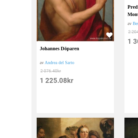
Pred
Mont
av
Be
2 20
1 3
Johannes Döparen
av
Andrea del Sarto
2 076.40
kr
1 225.08
kr