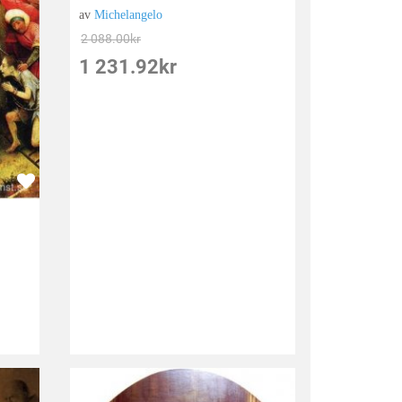
av
Michelangelo
2 088.00
kr
1 231.92
kr