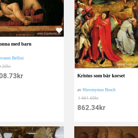
onna med barn
ovanni Bellini
9.20
kr
08.73
kr
Kristus som bär korset
av
Hieronymus Bosch
1 461.60
kr
862.34
kr