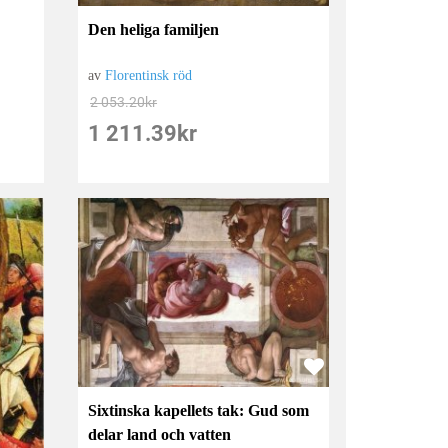
Den heliga familjen
av
Florentinsk röd
2 053.20
kr
1 211.39
kr
Sixtinska kapellets tak: Gud som
delar land och vatten