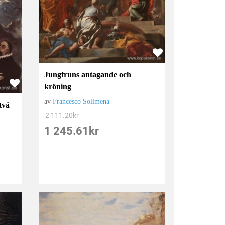
Jungfruns antagande och
kröning
av
Francesco Solimena
två
2 111.20
kr
1 245.61
kr