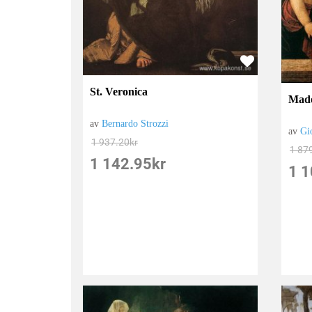
St. Veronica
Mad
av
Bernardo Strozzi
av
Gi
1 937.20
kr
1 87
1 142.95
kr
1 1