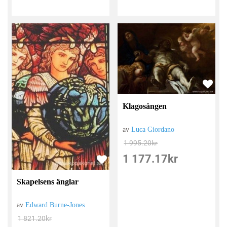
Klagosången
av
Luca Giordano
1 995.20
kr
1 177.17
kr
Skapelsens änglar
av
Edward Burne-Jones
1 821.20
kr