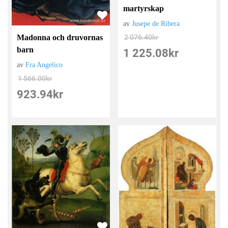
martyrskap
av
Jusepe de Ribera
2 076.40
kr
Madonna och druvornas
barn
1 225.08
kr
av
Fra Angelico
1 566.00
kr
923.94
kr