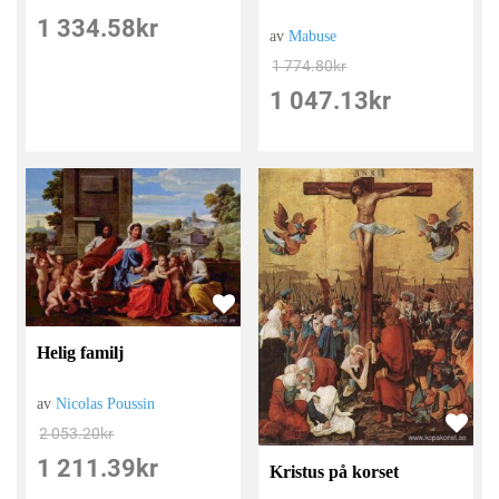
1 334.58
kr
av
Mabuse
1 774.80
kr
1 047.13
kr
Helig familj
av
Nicolas Poussin
2 053.20
kr
1 211.39
kr
Kristus på korset