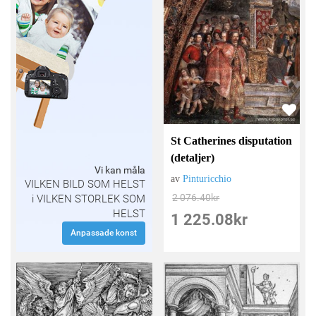
St Catherines disputation
(detaljer)
Vi kan måla
av
Pinturicchio
VILKEN BILD SOM HELST
2 076.40
kr
i VILKEN STORLEK SOM
HELST
1 225.08
kr
Anpassade konst