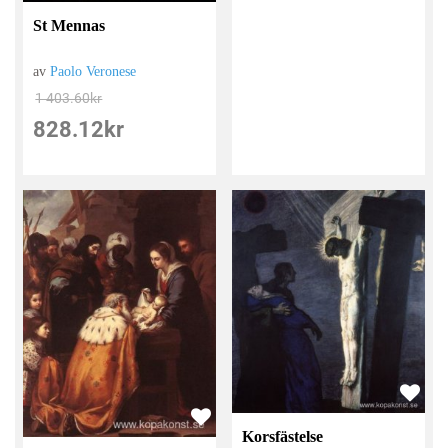
St Mennas
av
Paolo Veronese
1 403.60
kr
828.12
kr
Korsfästelse