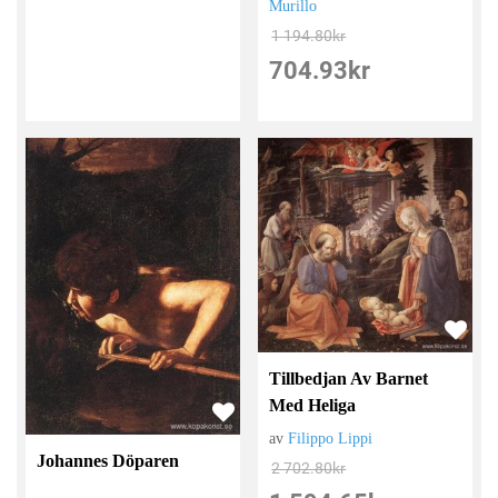
Murillo
1 194.80
kr
704.93
kr
Tillbedjan Av Barnet
Med Heliga
av
Filippo Lippi
Johannes Döparen
2 702.80
kr