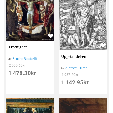
Treenighet
Uppståndelsen
av
Sandro Botticelli
2 505.60
kr
av
Albrecht Dürer
1 478.30
kr
1 937.20
kr
1 142.95
kr