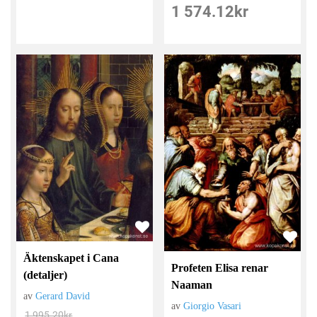
1 574.12
kr
Äktenskapet i Cana
Profeten Elisa renar
(detaljer)
Naaman
av
Gerard David
av
Giorgio Vasari
1 995.20
kr