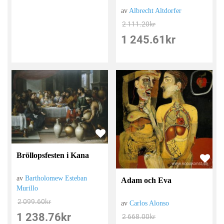
av
Albrecht Altdorfer
2 111.20
kr
1 245.61
kr
Bröllopsfesten i Kana
av
Bartholomew Esteban
Adam och Eva
Murillo
2 099.60
kr
av
Carlos Alonso
1 238.76
kr
2 668.00
kr