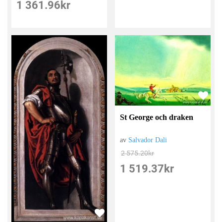
1 361.96
kr
St George och draken
av
Salvador Dali
2 575.20
kr
1 519.37
kr