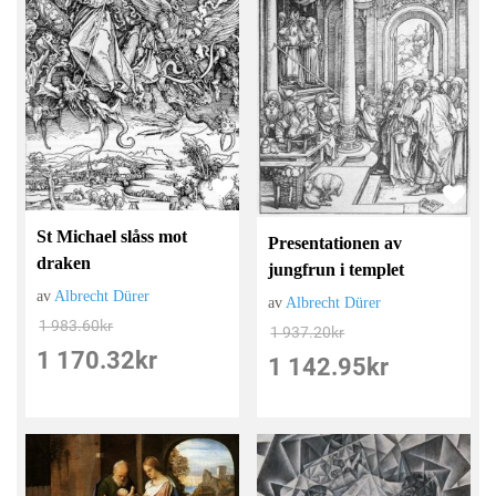
St Michael slåss mot
Presentationen av
draken
jungfrun i templet
av
Albrecht Dürer
av
Albrecht Dürer
1 983.60
kr
1 937.20
kr
1 170.32
kr
1 142.95
kr