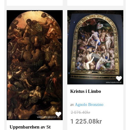
Kristus i Limbo
av
Agnolo Bronzino
2 076.40
kr
1 225.08
kr
Uppenbarelsen av St