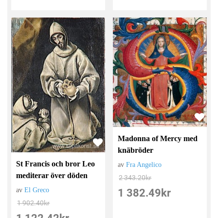
Madonna of Mercy med
knäbröder
St Francis och bror Leo
av
Fra Angelico
mediterar över döden
2 343.20
kr
av
El Greco
1 382.49
kr
1 902.40
kr