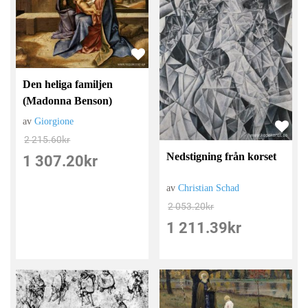
Den heliga familjen
(Madonna Benson)
av
Giorgione
2 215.60
kr
Nedstigning från korset
1 307.20
kr
av
Christian Schad
2 053.20
kr
1 211.39
kr