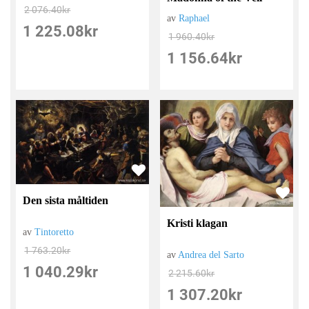
2 076.40
kr
av
Raphael
1 225.08
kr
1 960.40
kr
1 156.64
kr
Den sista måltiden
Kristi klagan
av
Tintoretto
1 763.20
kr
av
Andrea del Sarto
1 040.29
kr
2 215.60
kr
1 307.20
kr