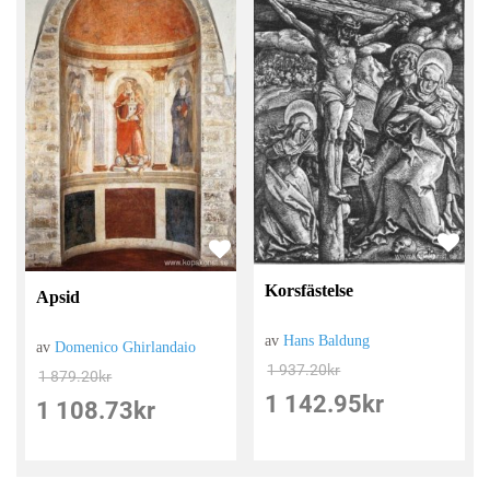
Korsfästelse
Apsid
av
Hans Baldung
av
Domenico Ghirlandaio
1 937.20
kr
1 879.20
kr
1 142.95
kr
1 108.73
kr