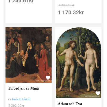
1 245.61
kr
1 983.60
kr
1 170.32
kr
Tillbedjan av Magi
av
Gerard David
Adam och Eva
2 262.00
kr