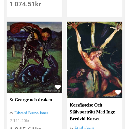
1 074.51
kr
St George och draken
Korsfästelse Och
Självporträtt Med Inge
av
Edward Burne-Jones
Bredvid Korset
2 111.20
kr
av
Ernst Fuchs