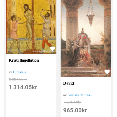
Kristi flagellation
av
Cimabue
2 227.20
kr
David
1 314.05
kr
av
Gustave Moreau
1 635.60
kr
965.00
kr