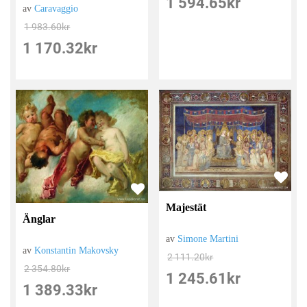
1 594.65
kr
av
Caravaggio
1 983.60
kr
1 170.32
kr
Majestät
Änglar
av
Simone Martini
av
Konstantin Makovsky
2 111.20
kr
2 354.80
kr
1 245.61
kr
1 389.33
kr