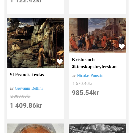
1 122.42
kr
Kristus och
äktenskapsbryterskan
St Francis i extas
av
Nicolas Poussin
1 670.40
kr
av
Giovanni Bellini
985.54
kr
2 389.60
kr
1 409.86
kr