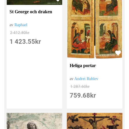
St George och draken
av
Raphael
2 412.80
kr
1 423.55
kr
Heliga portar
av
Andrei Rublev
1 287.60
kr
759.68
kr