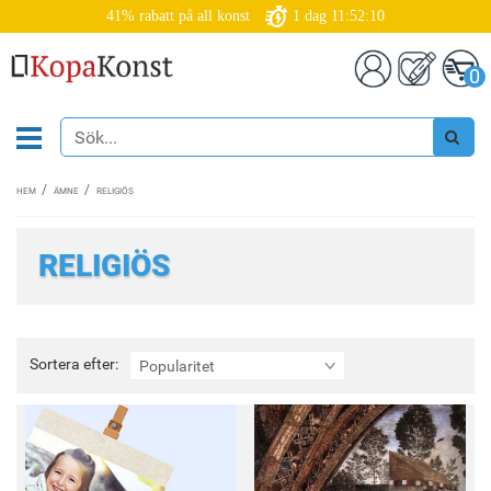
41% rabatt på all konst
1
dag
11:52:07
0
HEM
ÄMNE
RELIGIÖS
RELIGIÖS
Sortera
Sortera efter:
Popularitet
efter: