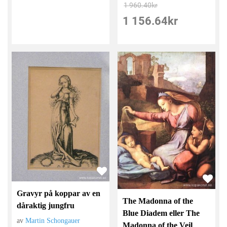
1 960.40
kr
1 156.64
kr
Gravyr på koppar av en
The Madonna of the
dåraktig jungfru
Blue Diadem eller The
av
Martin Schongauer
Madonna of the Veil