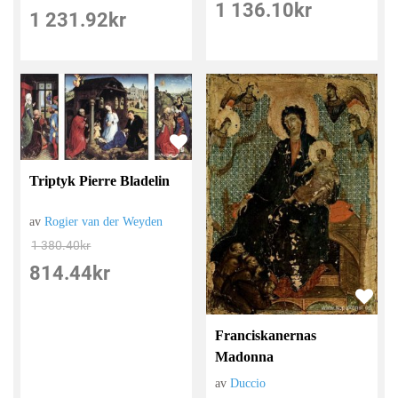
1 136.10
kr
1 231.92
kr
Triptyk Pierre Bladelin
av
Rogier van der Weyden
1 380.40
kr
814.44
kr
Franciskanernas
Madonna
av
Duccio