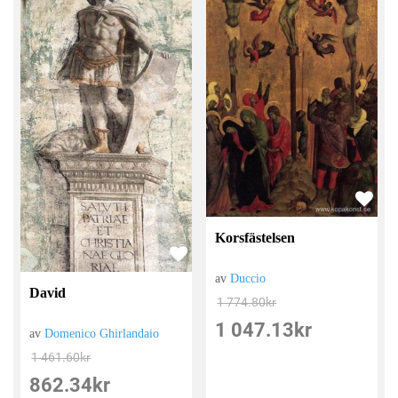
Korsfästelsen
av
Duccio
David
1 774.80
kr
1 047.13
kr
av
Domenico Ghirlandaio
1 461.60
kr
862.34
kr