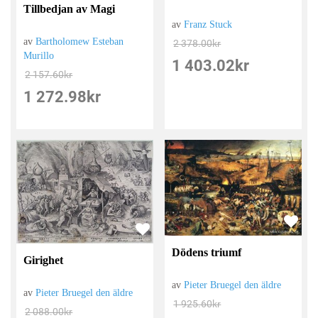
Tillbedjan av Magi
av
Franz Stuck
av
Bartholomew Esteban
2 378.00
kr
Murillo
1 403.02
kr
2 157.60
kr
1 272.98
kr
Dödens triumf
Girighet
av
Pieter Bruegel den äldre
av
Pieter Bruegel den äldre
1 925.60
kr
2 088.00
kr