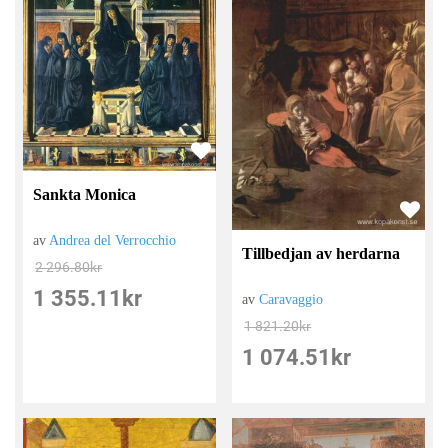
Sankta Monica
av
Andrea del Verrocchio
Tillbedjan av herdarna
2 296.80
kr
1 355.11
kr
av
Caravaggio
1 821.20
kr
1 074.51
kr