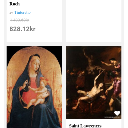
Roch
av
Tintoretto
1 403.60
kr
828.12
kr
Saint Lawrences