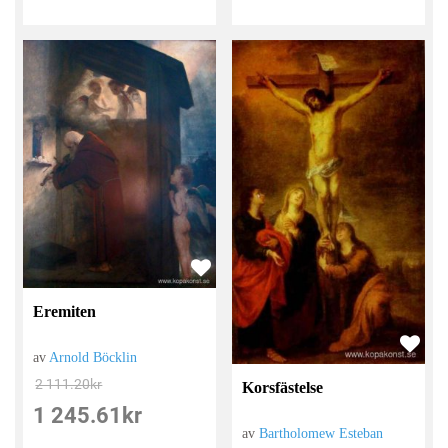
Eremiten
av
Arnold Böcklin
2 111.20
kr
Korsfästelse
1 245.61
kr
av
Bartholomew Esteban