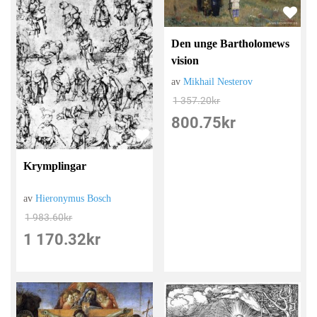
Den unge Bartholomews
vision
av
Mikhail Nesterov
1 357.20
kr
800.75
kr
Krymplingar
av
Hieronymus Bosch
1 983.60
kr
1 170.32
kr