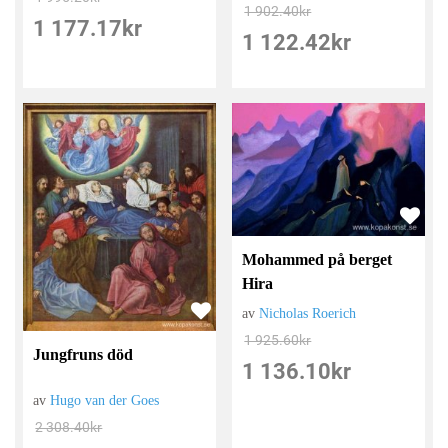
1 902.40
kr
1 177.17
kr
1 122.42
kr
Mohammed på berget
Hira
av
Nicholas Roerich
1 925.60
kr
Jungfruns död
1 136.10
kr
av
Hugo van der Goes
2 308.40
kr