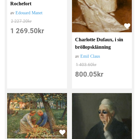
Rochefort
av
Edouard Manet
2 227.20
kr
1 269.50
kr
Charlotte Dufaux, i sin
bröllopsklänning
av
Emil Claus
1 403.60
kr
800.05
kr