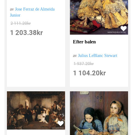
av
Jose Ferraz de Almeida
Junior
2 111.20
kr
1 203.38
kr
Efter balen
av
Julius LeBlanc Stewart
1 937.20
kr
1 104.20
kr