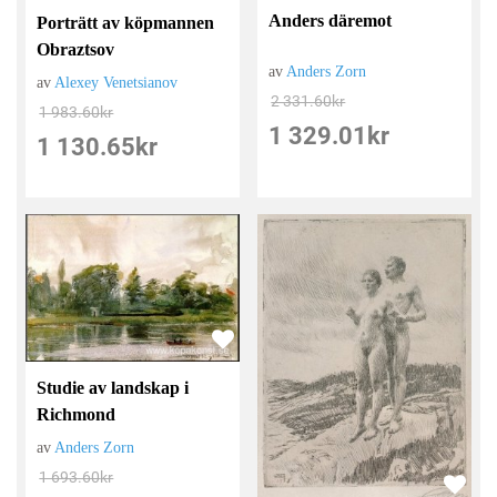
Anders däremot
Porträtt av köpmannen
Obraztsov
av
Anders Zorn
av
Alexey Venetsianov
2 331.60
kr
1 983.60
kr
1 329.01
kr
1 130.65
kr
Studie av landskap i
Richmond
av
Anders Zorn
1 693.60
kr