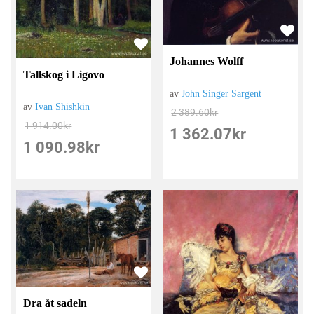
Johannes Wolff
Tallskog i Ligovo
av
John Singer Sargent
av
Ivan Shishkin
2 389.60
kr
1 914.00
kr
1 362.07
kr
1 090.98
kr
Dra åt sadeln