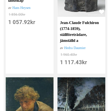
landskap
av
Hans Heysen
1 856.00
kr
1 057.92
kr
Jean-Claude Fulchiron
(1774-1859),
ställföreträdare,
jämställd a
av
Hedra Daumier
1 960.40
kr
1 117.43
kr