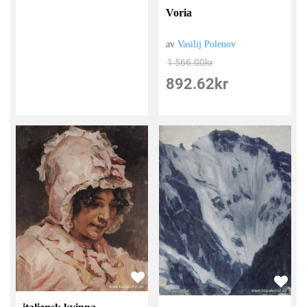
Voria
av
Vasilij Polenov
1 566.00
kr
892.62
kr