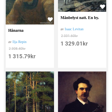
Månbelyst natt. En by.
av
Isaac Levitan
Hånarna
2 331.60
kr
av
Ilja Repin
1 329.01
kr
2 308.40
kr
1 315.79
kr