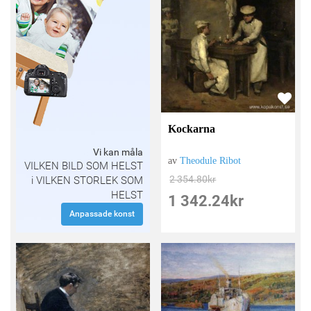
Kockarna
Vi kan måla
av
Theodule Ribot
VILKEN BILD SOM HELST
2 354.80
kr
i VILKEN STORLEK SOM
HELST
1 342.24
kr
Anpassade konst