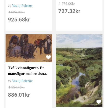
1 276.00
kr
av
Vasilij Polenov
727.32
kr
1 624.00
kr
925.68
kr
Två kvinnofigurer. En
mansfigur med en åsna.
av
Vasilij Polenov
1 554.40
kr
886.01
kr