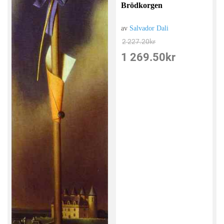
Brödkorgen
av
Salvador Dali
2 227.20
kr
1 269.50
kr