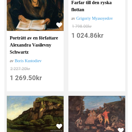
Farfar till den ryska
flottan
av
Grigoriy Myasoyedov
1 798.00
kr
1 024.86
kr
Porträtt av en författare
Alexandra Vasilevny
Schwartz
av
Boris Kustodiev
2 227.20
kr
1 269.50
kr