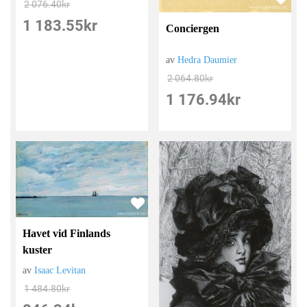
2 076.40
kr
1 183.55
kr
Conciergen
av
Hedra Daumier
2 064.80
kr
1 176.94
kr
Havet vid Finlands
kuster
av
Isaac Levitan
1 484.80
kr