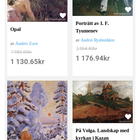
Porträtt av I. F.
Opal
Tyumenev
av
Andrei Ryabushkin
av
Anders Zorn
2 064.80
kr
1 983.60
kr
1 176.94
kr
1 130.65
kr
På Volga. Landskap med
kyrkan i Kazan