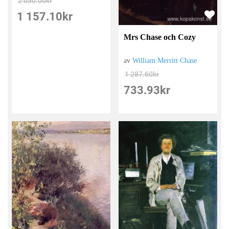
2 030.00
kr
1 157.10
kr
Mrs Chase och Cozy
av
William Merritt Chase
1 287.60
kr
733.93
kr