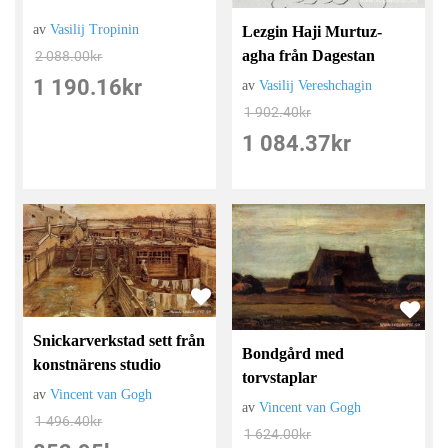
av
Vasilij Tropinin
Lezgin Haji Murtuz-
agha från Dagestan
2 088.00
kr
1 190.16
kr
av
Vasilij Vereshchagin
1 902.40
kr
1 084.37
kr
Snickarverkstad sett från
Bondgård med
konstnärens studio
torvstaplar
av
Vincent van Gogh
av
Vincent van Gogh
1 496.40
kr
1 624.00
kr