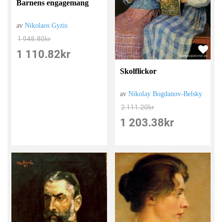
Barnens engagemang
av
Nikolaos Gyzis
1 948.80
kr
1 110.82
kr
Skolflickor
av
Nikolay Bogdanov-Belsky
2 111.20
kr
1 203.38
kr