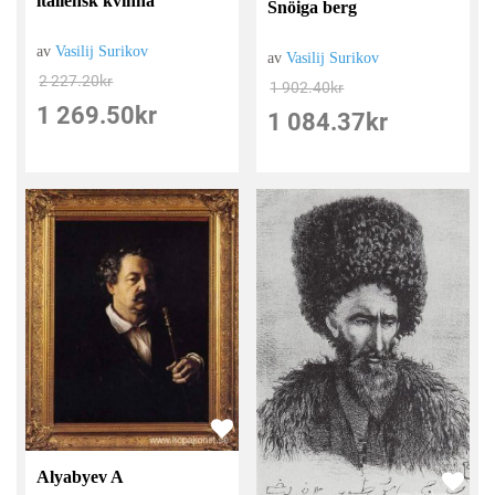
italiensk kvinna
Snöiga berg
av
Vasilij Surikov
av
Vasilij Surikov
2 227.20
kr
1 902.40
kr
1 269.50
kr
1 084.37
kr
Alyabyev A