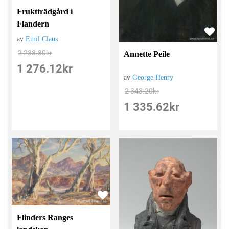
Fruktträdgård i
Flandern
av
Emil Claus
2 238.80
kr
Annette Peile
1 276.12
kr
av
George Henry
2 343.20
kr
1 335.62
kr
Flinders Ranges