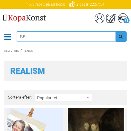
43% rabatt på all konst
2
dagar
22:57:51
0
HEM
STIL
REALISM
REALISM
Sortera
Sortera efter:
Popularitet
efter: