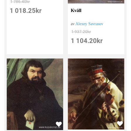
1 786.40
kr
1 018.25
kr
Kväll
av
Alexey Savrasov
1 937.20
kr
1 104.20
kr