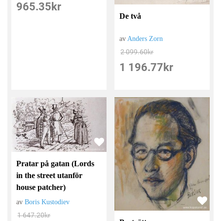
965.35
kr
De två
av
Anders Zorn
2 099.60
kr
1 196.77
kr
Pratar på gatan (Lords
in the street utanför
house patcher)
av
Boris Kustodiev
1 647.20
kr