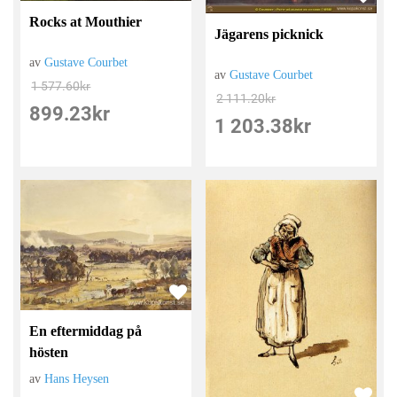
Rocks at Mouthier
Jägarens picknick
av
Gustave Courbet
av
Gustave Courbet
1 577.60
kr
2 111.20
kr
899.23
kr
1 203.38
kr
En eftermiddag på
hösten
av
Hans Heysen