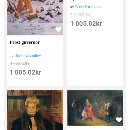
av
Boris Kustodiev
1 763.20
kr
1 005.02
kr
Frost-guvernör
av
Boris Kustodiev
1 763.20
kr
1 005.02
kr