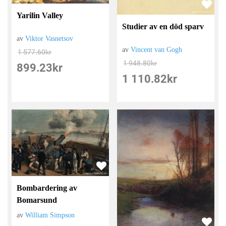
Yarilin Valley
Studier av en död sparv
av
Viktor Vasnetsov
av
Vincent van Gogh
1 577.60
kr
1 948.80
kr
899.23
kr
1 110.82
kr
Bombardering av
Bomarsund
av
William Simpson