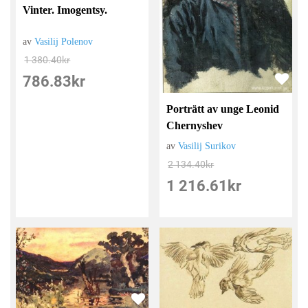
Vinter. Imogentsy.
av
Vasilij Polenov
1 380.40
kr
786.83
kr
Porträtt av unge Leonid
Chernyshev
av
Vasilij Surikov
2 134.40
kr
1 216.61
kr