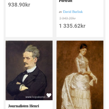
Porträtt
938.90
kr
av
David Burliuk
2 343.20
kr
1 335.62
kr
Journalisten Henri