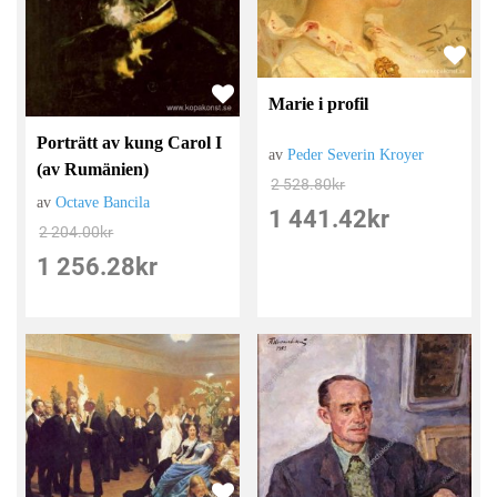
Marie i profil
Porträtt av kung Carol I
av
Peder Severin Kroyer
(av Rumänien)
2 528.80
kr
av
Octave Bancila
1 441.42
kr
2 204.00
kr
1 256.28
kr