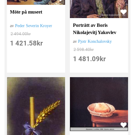
Möte på museet
Porträtt av Boris
av
Peder Severin Kroyer
Nikolajevitj Yakovlev
2 494.00
kr
av
Pjotr ​​Konchalovsky
1 421.58
kr
2 598.40
kr
1 481.09
kr