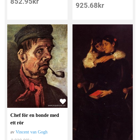
852.95
kr
925.68
kr
Chef för en bonde med
ett rör
av
Vincent van Gogh