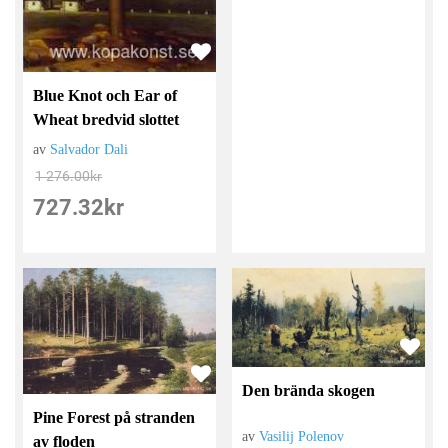
Blue Knot och Ear of
Wheat bredvid slottet
av
Salvador Dali
1 276.00
kr
727.32
kr
Den brända skogen
Pine Forest på stranden
av
Vasilij Polenov
av floden