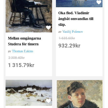
Oka flod. Vladimir
ångbåt omvandlas till
släp.
av
Vasilij Polenov
Mellan omgångarna
1 635.60
kr
Studera för timern
932.29
kr
av
Thomas Eakins
2 308.40
kr
1 315.79
kr