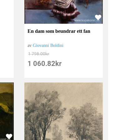
En dam som beundrar ett fan
av
Giovanni Boldini
1 798.00
kr
1 060.82
kr