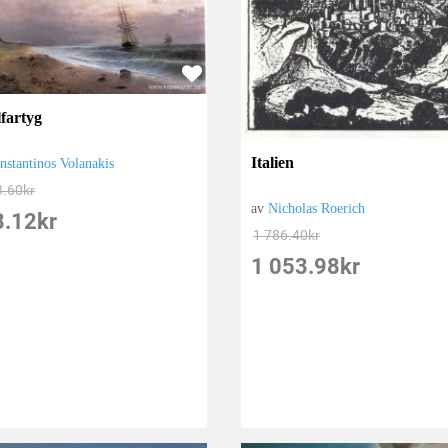
lfartyg
Italien
nstantinos Volanakis
3.60
kr
av
Nicholas Roerich
8.12
kr
1 786.40
kr
1 053.98
kr