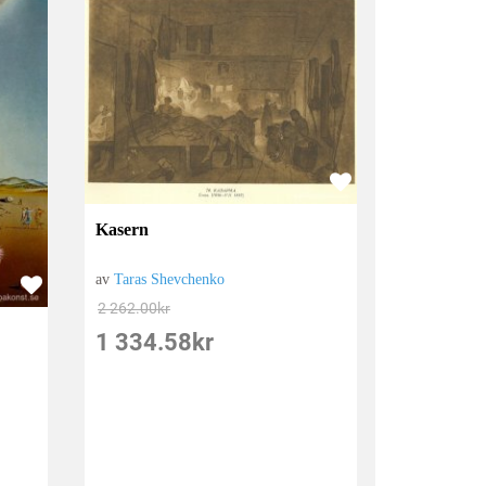
Kasern
av
Taras Shevchenko
2 262.00
kr
1 334.58
kr