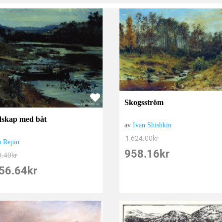
Skogsström
skap med båt
av
Ivan Shishkin
1 624.00
kr
a Repin
958.16
kr
0.40
kr
56.64
kr