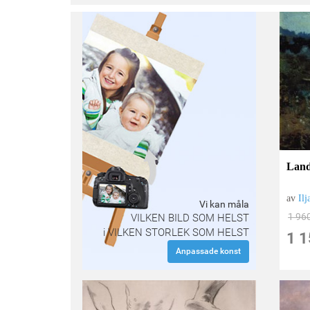
Land
av
Ilj
Vi kan måla
1 96
VILKEN BILD SOM HELST
i VILKEN STORLEK SOM HELST
1 1
Anpassade konst