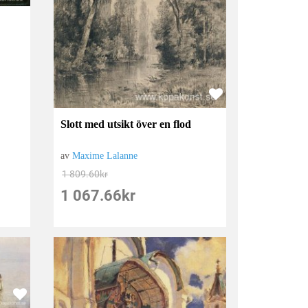
Slott med utsikt över en flod
av
Maxime Lalanne
1 809.60
kr
1 067.66
kr