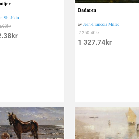
miljer
Badaren
an Shishkin
av
Jean-Francois Millet
2.00
kr
2 250.40
kr
2.38
kr
1 327.74
kr