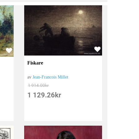
Fiskare
av
Jean-Francois Millet
1 914.00
kr
1 129.26
kr