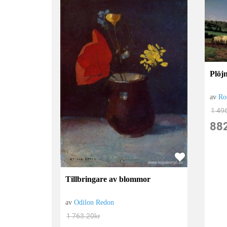
Plöjn
av
Ro
1 49
88
Tillbringare av blommor
av
Odilon Redon
1 763.20
kr