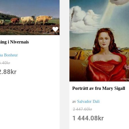
ing i Nivernais
sa Bonheur
6.40
kr
2.88
kr
Porträtt av fru Mary Sigall
av
Salvador Dali
2 447.60
kr
1 444.08
kr