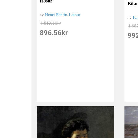
Rosor
Bifa
av
Henri Fantin-Latour
av
Iv
1 519.60
kr
1 68
896.56
kr
99