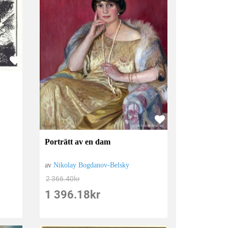
Porträtt av en dam
av
Nikolay Bogdanov-Belsky
2 366.40
kr
1 396.18
kr