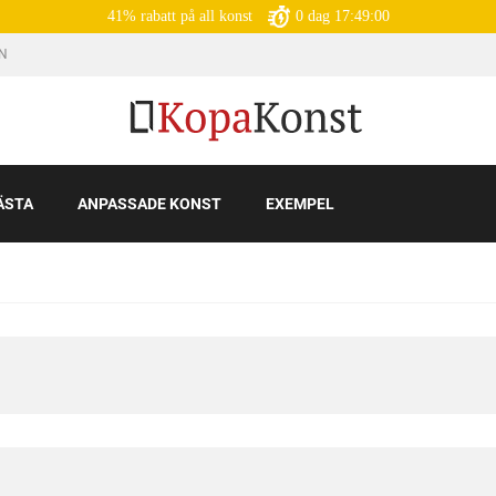
41% rabatt på all konst
0
dag
17:48:59
IN
ÄSTA
ANPASSADE KONST
EXEMPEL