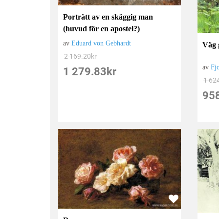
Porträtt av en skäggig man
(huvud för en apostel?)
av
Eduard von Gebhardt
Väg 
2 169.20
kr
av
Fj
1 279.83
kr
1 62
95