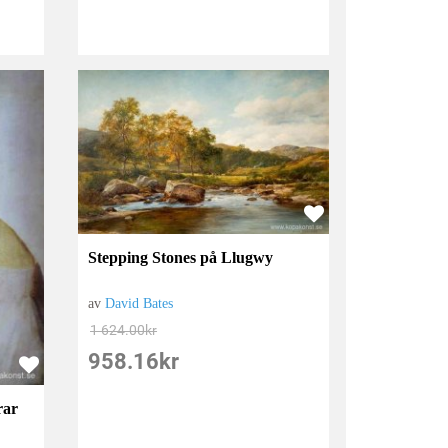
Stepping Stones på Llugwy
av
David Bates
1 624.00
kr
958.16
kr
rar