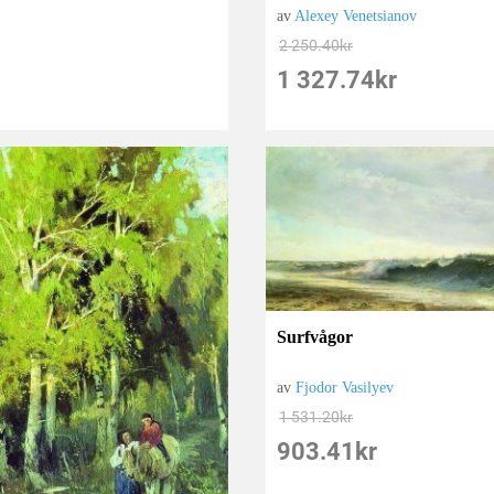
av
Alexey Venetsianov
2 250.40
kr
1 327.74
kr
Surfvågor
av
Fjodor Vasilyev
1 531.20
kr
903.41
kr