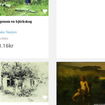
genom en björkskog
odor Vasilyev
4.00
kr
8.16
kr