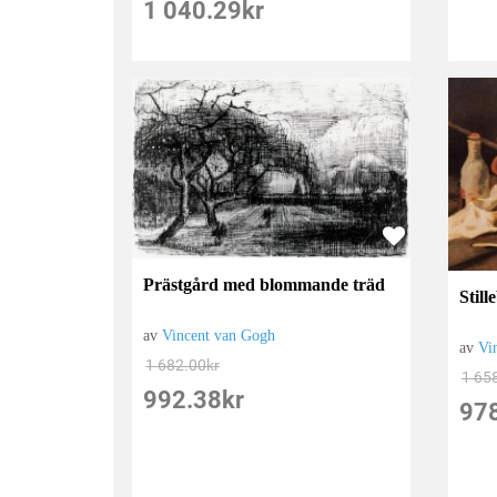
1 040.29
kr
Prästgård med blommande träd
Still
av
Vincent van Gogh
av
Vi
1 682.00
kr
1 65
992.38
kr
97