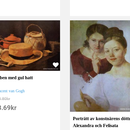
eben med gul hatt
ncent van Gogh
8.80
kr
8.69
kr
Porträtt av konstnärens dött
Alexandra och Felisata