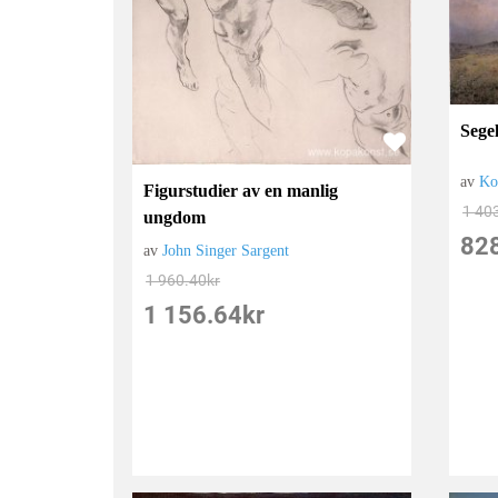
Sege
av
Ko
Figurstudier av en manlig
1 40
ungdom
82
av
John Singer Sargent
1 960.40
kr
1 156.64
kr